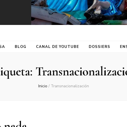
SA
BLOG
CANAL DE YOUTUBE
DOSSIERS
EN
iqueta:
Transnacionalizac
Inicio
/
Transnacionalización
o nada