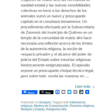
sanidad estatal y las nuevas sensibilidades
colectivas en torno a los derechos de los
animales sumó un nuevo y preocupante
capítulo en el conurbano bonaerense. Un
procedimiento efectuado por la Subsecretaría
de Zoonosis del municipio de Quilmes en un
templo de la comunidad de matriz afro hace
necesaria una reflexión acerca de los límites
de la autonomía religiosa, la noción de
«espacio privado» y el alcance del poder de
policía del Estado sobre minorías religiosas
históricamente estigmatizadas. El episodio
expone un preocupante choque técnico-legal,
pero sobre todo revela las maneras en …
Leer más
→
Facebook
Email
Twitter
Print
LiveJournal
Share
Post
Publicado en
Ensayos
. Tagged with
Intolerancia
religiosa
,
Medios de Comunicación
,
Racismo religioso
,
Religión y Estado
,
Religiones Afro
.