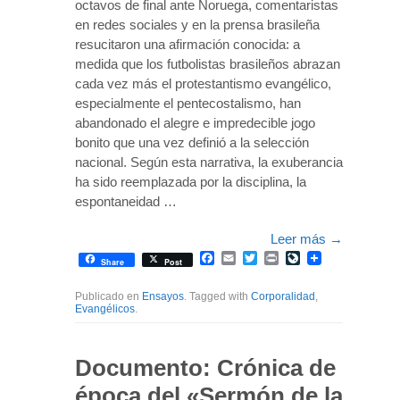
octavos de final ante Noruega, comentaristas
en redes sociales y en la prensa brasileña
resucitaron una afirmación conocida: a
medida que los futbolistas brasileños abrazan
cada vez más el protestantismo evangélico,
especialmente el pentecostalismo, han
abandonado el alegre e impredecible jogo
bonito que una vez definió a la selección
nacional. Según esta narrativa, la exuberancia
ha sido reemplazada por la disciplina, la
espontaneidad …
Leer más
→
Facebook
Email
Twitter
Print
LiveJournal
Share
Post
Publicado en
Ensayos
. Tagged with
Corporalidad
,
Evangélicos
.
Documento: Crónica de
época del «Sermón de la