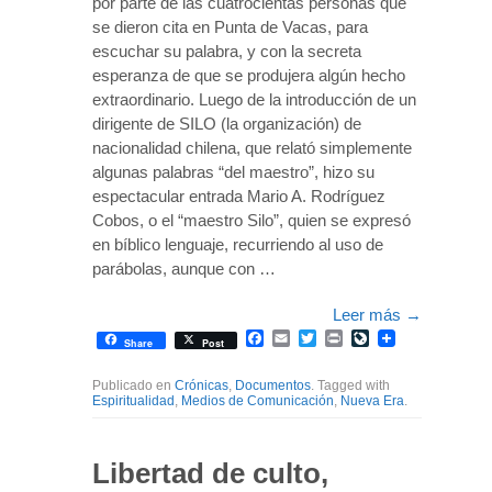
por parte de las cuatrocientas personas que
se dieron cita en Punta de Vacas, para
escuchar su palabra, y con la secreta
esperanza de que se produjera algún hecho
extraordinario. Luego de la introducción de un
dirigente de SILO (la organización) de
nacionalidad chilena, que relató simplemente
algunas palabras “del maestro”, hizo su
espectacular entrada Mario A. Rodríguez
Cobos, o el “maestro Silo”, quien se expresó
en bíblico lenguaje, recurriendo al uso de
parábolas, aunque con …
Leer más
→
Facebook
Email
Twitter
Print
LiveJournal
Share
Post
Publicado en
Crónicas
,
Documentos
. Tagged with
Espiritualidad
,
Medios de Comunicación
,
Nueva Era
.
Libertad de culto,