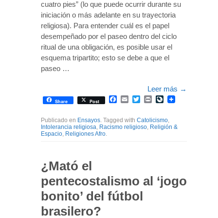
cuatro pies” (lo que puede ocurrir durante su
iniciación o más adelante en su trayectoria
religiosa). Para entender cuál es el papel
desempeñado por el paseo dentro del ciclo
ritual de una obligación, es posible usar el
esquema tripartito; esto se debe a que el
paseo …
Leer más
→
Facebook
Email
Twitter
Print
LiveJournal
Share
Post
Publicado en
Ensayos
. Tagged with
Catolicismo
,
Intolerancia religiosa
,
Racismo religioso
,
Religión &
Espacio
,
Religiones Afro
.
¿Mató el
pentecostalismo al ‘jogo
bonito’ del fútbol
brasilero?