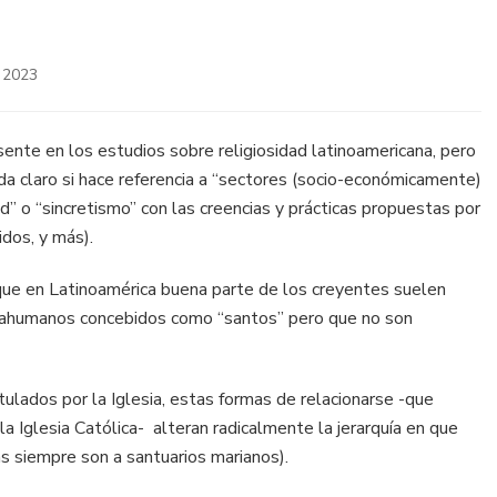
 2023
ente en los estudios sobre religiosidad latinoamericana, pero
a claro si hace referencia a “sectores (socio-económicamente)
ad” o “sincretismo” con las creencias y prácticas propuestas por
idos, y más).
que en Latinoamérica buena parte de los creyentes suelen
prahumanos concebidos como “santos” pero que no son
lados por la Iglesia, estas formas de relacionarse -que
 Iglesia Católica- alteran radicalmente la jerarquía en que
as siempre son a santuarios marianos).