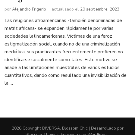
por
Alejandro Frigerio
actualizado el
20 septiembre, 2023
Las religiones afroamericanas -también denominadas de
matriz africana- se expanden rápidamente por varias
sociedades latinoamericanas. Víctimas de una feroz
estigmatización social, cuando no de una criminalización
mediática, sus practicantes frecuentemente prefieren no
identificarse socialmente como tales. Este motivo se
añade a las limitaciones muestrales de varios estudios
cuantitativos, dando como resultado una invisibilización de
la …
2026 Copyright
DIVERSA
.
Blossom Chic | Desarrollado por
Blossom Themes
. Funciona con
WordPress
.