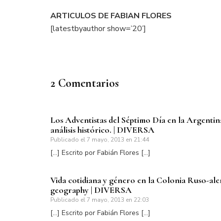
ARTICULOS DE FABIAN FLORES
[latestbyauthor show=’20’]
2 Comentarios
Los Adventistas del Séptimo Día en la Argentin
análisis histórico. | DIVERSA
Publicado el
7 mayo, 2013 en 21:44
[…] Escrito por Fabián Flores […]
Vida cotidiana y género en la Colonia Ruso-ale
geography | DIVERSA
Publicado el
7 mayo, 2013 en 22:03
[…] Escrito por Fabián Flores […]