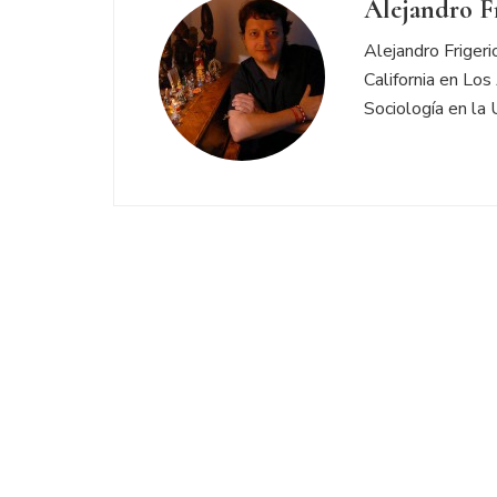
Alejandro F
Alejandro Friger
California en Los
Sociología en la 
Navegación
de
entradas