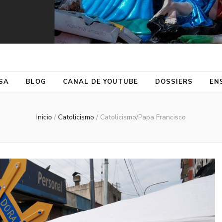
SA
BLOG
CANAL DE YOUTUBE
DOSSIERS
EN
Inicio
/
Catolicismo
/
Catolicismo/Papa Francisco