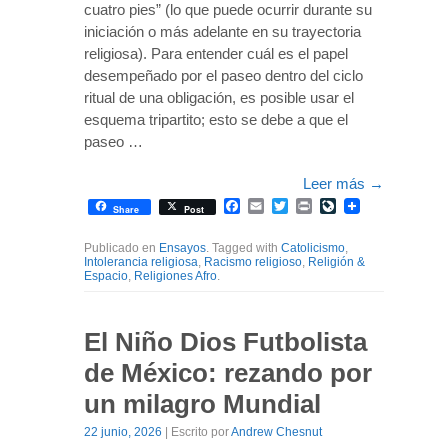
cuatro pies” (lo que puede ocurrir durante su
iniciación o más adelante en su trayectoria
religiosa). Para entender cuál es el papel
desempeñado por el paseo dentro del ciclo
ritual de una obligación, es posible usar el
esquema tripartito; esto se debe a que el
paseo …
Leer más
→
Facebook
Email
Twitter
Print
LiveJournal
Share
Post
Publicado en
Ensayos
. Tagged with
Catolicismo
,
Intolerancia religiosa
,
Racismo religioso
,
Religión &
Espacio
,
Religiones Afro
.
El Niño Dios Futbolista
de México: rezando por
un milagro Mundial
22 junio, 2026
| Escrito por
Andrew Chesnut