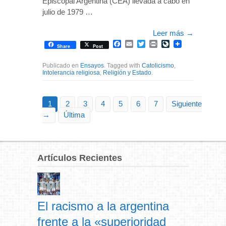
Episcopal Argentina (CEA) llevada a cabo en
julio de 1979 …
Leer más
→
Facebook
Email
Twitter
Print
LiveJournal
Share
Post
Publicado en
Ensayos
. Tagged with
Catolicismo
,
Intolerancia religiosa
,
Religión y Estado
.
1
2
3
4
5
6
7
Siguiente
→
Última
Artículos Recientes
El racismo a la argentina
frente a la «superioridad