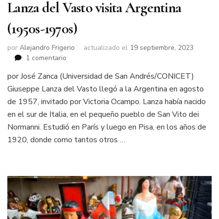
Lanza del Vasto visita Argentina
(1950s-1970s)
por
Alejandro Frigerio
actualizado el
19 septiembre, 2023
en
1 comentario
Lanza
por José Zanca (Universidad de San Andrés/CONICET)
del
Giuseppe Lanza del Vasto llegó a la Argentina en agosto
Vasto
visita
de 1957, invitado por Victoria Ocampo. Lanza había nacido
Argentina
en el sur de Italia, en el pequeño pueblo de San Vito dei
(1950s-
Normanni. Estudió en París y luego en Pisa, en los años de
1970s)
1920, donde como tantos otros …