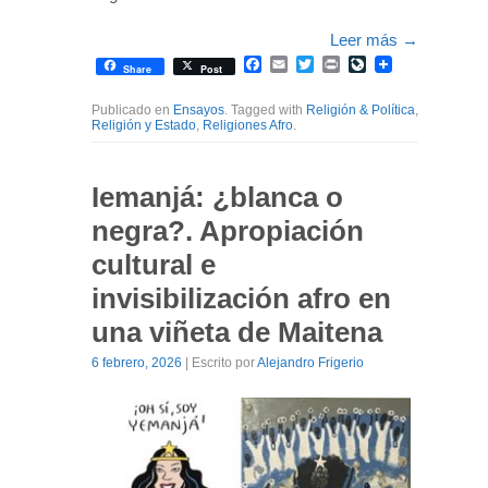
Leer más
→
Facebook
Email
Twitter
Print
LiveJournal
Share
Post
Publicado en
Ensayos
. Tagged with
Religión & Política
,
Religión y Estado
,
Religiones Afro
.
Iemanjá: ¿blanca o
negra?. Apropiación
cultural e
invisibilización afro en
una viñeta de Maitena
6 febrero, 2026
| Escrito por
Alejandro Frigerio