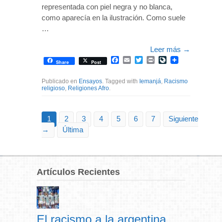
representada con piel negra y no blanca,
como aparecía en la ilustración. Como suele
…
Leer más
→
Facebook
Email
Twitter
Print
LiveJournal
Share
Post
Publicado en
Ensayos
. Tagged with
Iemanjá
,
Racismo
religioso
,
Religiones Afro
.
1
2
3
4
5
6
7
Siguiente
→
Última
Artículos Recientes
El racismo a la argentina