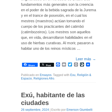
fundamentos más generales son la creencia
en el poder de la bebida sagrada de la Jurema
y en el trance de posesión, en el cual los
mestres (maestros) actúan tomando el
cuerpo de los practicantes del catimbó
(catimbozeiros). Los mestres son aquellos
que, en vida, desarrollaron habilidades en el
uso de hierbas curativas. Al morir, pasaron a
habitar uno de los reinos místicos …
Leer más
→
Facebook
Email
Twitter
Print
LiveJournal
Share
Post
Publicado en
Ensayos
. Tagged with
Exu
,
Religión &
Espacio
,
Religiones Afro
.
Exú, habitante de las
ciudades
26 septiembre, 2024
| Escrito por
Emerson Giumbelli