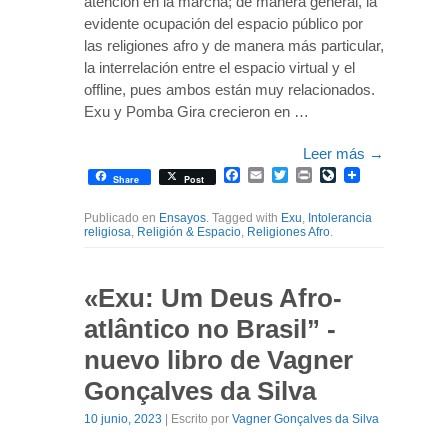
atención en la marcha; de manera general, la
evidente ocupación del espacio público por
las religiones afro y de manera más particular,
la interrelación entre el espacio virtual y el
offline, pues ambos están muy relacionados.
Exu y Pomba Gira crecieron en …
Leer más
→
Facebook
Email
Twitter
Print
LiveJournal
Share
Post
Publicado en
Ensayos
. Tagged with
Exu
,
Intolerancia
religiosa
,
Religión & Espacio
,
Religiones Afro
.
«Exu: Um Deus Afro-
atlântico no Brasil” -
nuevo libro de Vagner
Gonçalves da Silva
10 junio, 2023
| Escrito por
Vagner Gonçalves da Silva