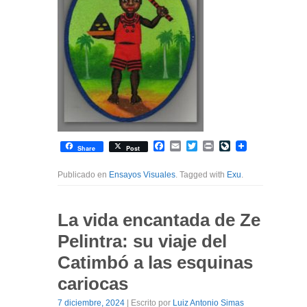
Facebook
Email
Twitter
Print
LiveJournal
Share
Post
Publicado en
Ensayos Visuales
. Tagged with
Exu
.
La vida encantada de Ze
Pelintra: su viaje del
Catimbó a las esquinas
cariocas
7 diciembre, 2024
| Escrito por
Luiz Antonio Simas