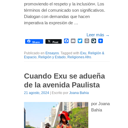
promoviendo el respeto y la inclusión«. Los
términos del comunicado son significativos.
Dialogan con demandas que hacen
imperativa la expresión de …
Leer más
→
Facebook
Email
Twitter
Print
LiveJournal
Share
Post
Publicado en
Ensayos
. Tagged with
Exu
,
Religión &
Espacio
,
Religión y Estado
,
Religiones Afro
.
Cuando Exu se adueña
de la avenida Paulista
21 agosto, 2024
| Escrito por
Joana Bahia
por Joana
Bahía