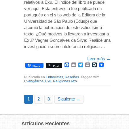
relativos a Exu. El índice del libro se puede
ver aquí. Esta entrevista fue publicada en
portugués en el sitio web de la Editora de la
Universidad de São Paulo (Edusp) que
asumió la publicación de este valiosísimo
texto. ¿Qué motivos lo llevaron a investigar a
Exu? Vagner Gonçalves da Silva: Realicé una
investigación sobre intolerancia religiosa …
Leer más
→
Facebook
Email
Twitter
Print
LiveJournal
Share
Post
Publicado en
Entrevistas
,
Reseñas
. Tagged with
Evangélicos
,
Exu
,
Religiones Afro
.
1
2
3
Siguiente →
Artículos Recientes