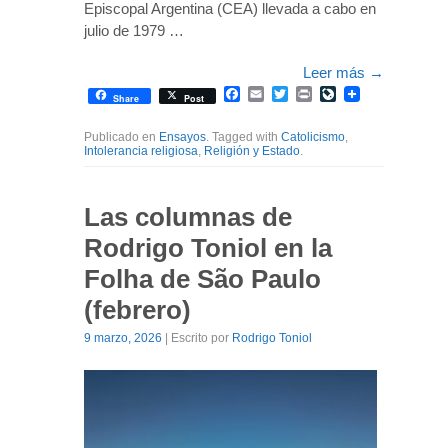
Episcopal Argentina (CEA) llevada a cabo en
julio de 1979 …
Leer más
→
Facebook
Email
Twitter
Print
LiveJournal
Share
Post
Publicado en
Ensayos
. Tagged with
Catolicismo
,
Intolerancia religiosa
,
Religión y Estado
.
Las columnas de
Rodrigo Toniol en la
Folha de São Paulo
(febrero)
9 marzo, 2026
| Escrito por
Rodrigo Toniol