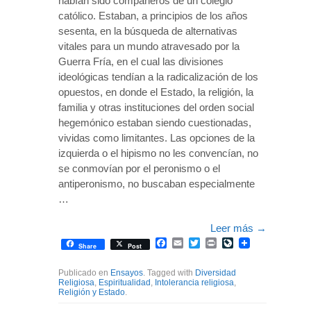
habían sido compañeros de un colegio
católico. Estaban, a principios de los años
sesenta, en la búsqueda de alternativas
vitales para un mundo atravesado por la
Guerra Fría, en el cual las divisiones
ideológicas tendían a la radicalización de los
opuestos, en donde el Estado, la religión, la
familia y otras instituciones del orden social
hegemónico estaban siendo cuestionadas,
vividas como limitantes. Las opciones de la
izquierda o el hipismo no les convencían, no
se conmovían por el peronismo o el
antiperonismo, no buscaban especialmente
…
Leer más
→
Facebook
Email
Twitter
Print
LiveJournal
Share
Post
Publicado en
Ensayos
. Tagged with
Diversidad
Religiosa
,
Espiritualidad
,
Intolerancia religiosa
,
Religión y Estado
.