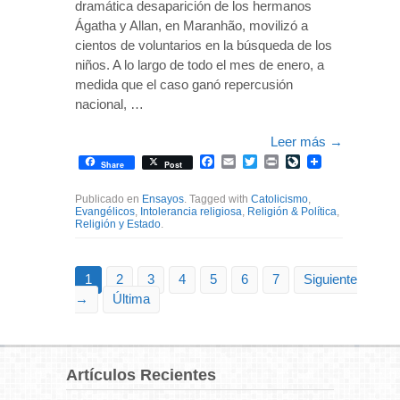
dramática desaparición de los hermanos
Ágatha y Allan, en Maranhão, movilizó a
cientos de voluntarios en la búsqueda de los
niños. A lo largo de todo el mes de enero, a
medida que el caso ganó repercusión
nacional, …
Leer más
→
Facebook
Email
Twitter
Print
LiveJournal
Share
Post
Publicado en
Ensayos
. Tagged with
Catolicismo
,
Evangélicos
,
Intolerancia religiosa
,
Religión & Política
,
Religión y Estado
.
1
2
3
4
5
6
7
Siguiente
→
Última
Artículos Recientes