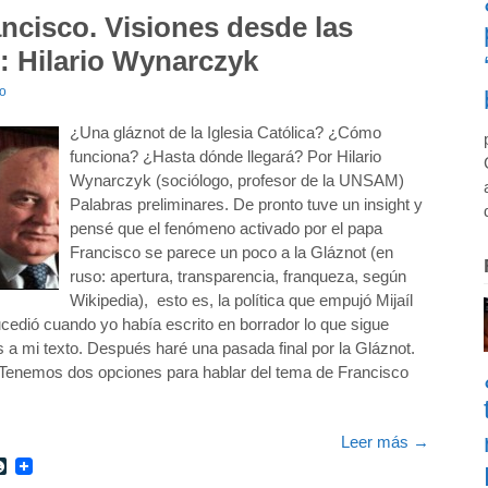
ncisco. Visiones desde las
): Hilario Wynarczyk
io
¿Una gláznot de la Iglesia Católica? ¿Cómo
funciona? ¿Hasta dónde llegará? Por Hilario
Wynarczyk (sociólogo, profesor de la UNSAM)
Palabras preliminares. De pronto tuve un insight y
pensé que el fenómeno activado por el papa
Francisco se parece un poco a la Gláznot (en
ruso: apertura, transparencia, franqueza, según
Wikipedia), esto es, la política que empujó Mijaíl
edió cuando yo había escrito en borrador lo que sigue
s a mi texto. Después haré una pasada final por la Gláznot.
o. Tenemos dos opciones para hablar del tema de Francisco
Leer más
→
r
int
LiveJournal