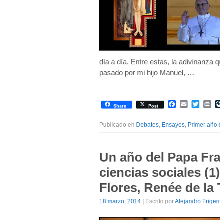
día a día. Entre estas, la adivinanza q
pasado por mi hijo Manuel, …
Facebook
Email
Twitte
Pr
Share
Post
Publicado en
Debates
,
Ensayos
,
Primer año 
Un año del Papa Fra
ciencias sociales (1
Flores, Renée de la
18 marzo, 2014
| Escrito por
Alejandro Friger