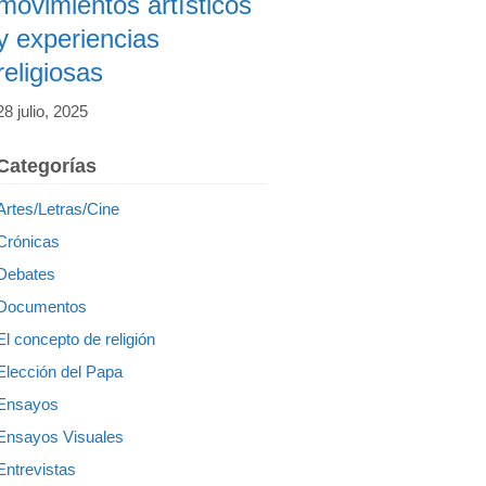
movimientos artísticos
y experiencias
religiosas
28 julio, 2025
Categorías
Artes/Letras/Cine
Crónicas
Debates
Documentos
El concepto de religión
Elección del Papa
Ensayos
Ensayos Visuales
Entrevistas