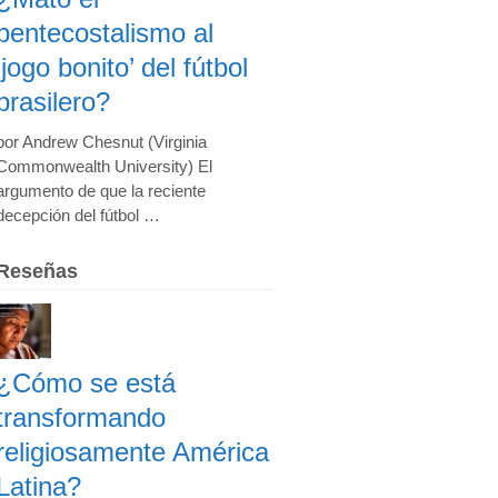
pentecostalismo al
‘jogo bonito’ del fútbol
brasilero?
por Andrew Chesnut (Virginia
Commonwealth University) El
argumento de que la reciente
decepción del fútbol …
Reseñas
¿Cómo se está
transformando
religiosamente América
Latina?