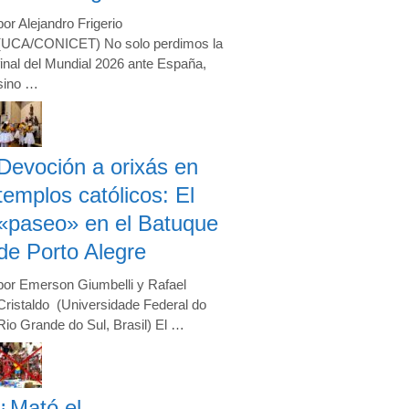
por Alejandro Frigerio
(UCA/CONICET) No solo perdimos la
final del Mundial 2026 ante España,
sino …
Devoción a orixás en
templos católicos: El
«paseo» en el Batuque
de Porto Alegre
por Emerson Giumbelli y Rafael
Cristaldo (Universidade Federal do
Rio Grande do Sul, Brasil) El …
¿Mató el