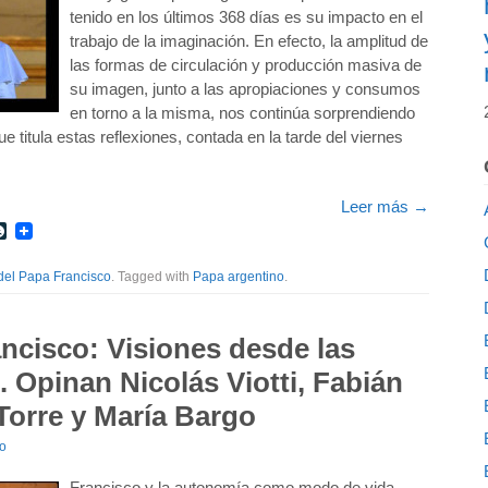
tenido en los últimos 368 días es su impacto en el
trabajo de la imaginación. En efecto, la amplitud de
las formas de circulación y producción masiva de
su imagen, junto a las apropiaciones y consumos
en torno a la misma, nos continúa sorprendiendo
ue titula estas reflexiones, contada en la tarde del viernes
Leer más
→
r
int
LiveJournal
del Papa Francisco
. Tagged with
Papa argentino
.
ncisco: Visiones desde las
). Opinan Nicolás Viotti, Fabián
 Torre y María Bargo
io
Francisco y la autonomía como modo de vida