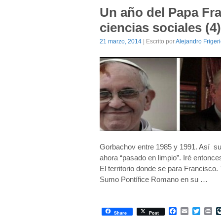
Un año del Papa Fra
ciencias sociales (4
21 marzo, 2014
| Escrito por
Alejandro Friger
Gorbachov entre 1985 y 1991. Así suc
ahora “pasado en limpio”. Iré entonce
El territorio donde se para Francisc
Sumo Pontífice Romano en su …
Facebook
Email
Twitte
Pr
Share
Post