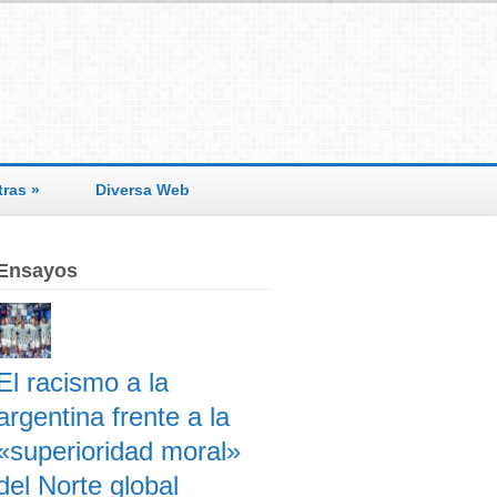
tras
»
Diversa Web
Ensayos
El racismo a la
argentina frente a la
«superioridad moral»
del Norte global