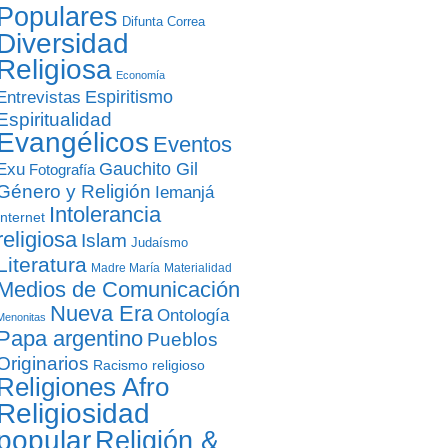
Populares
Difunta Correa
Diversidad
Religiosa
Economía
Entrevistas
Espiritismo
Espiritualidad
Evangélicos
Eventos
Gauchito Gil
Exu
Fotografía
Género y Religión
Iemanjá
Intolerancia
Internet
religiosa
Islam
Judaísmo
Literatura
Madre María
Materialidad
Medios de Comunicación
Nueva Era
Ontología
Menonitas
Papa argentino
Pueblos
Originarios
Racismo religioso
Religiones Afro
Religiosidad
popular
Religión &