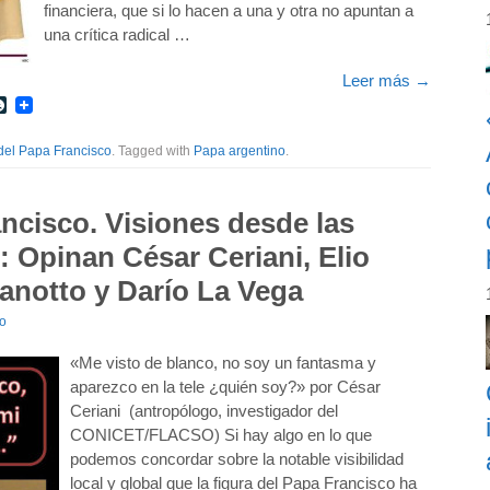
financiera, que si lo hacen a una y otra no apuntan a
una crítica radical …
Leer más
→
r
int
LiveJournal
del Papa Francisco
. Tagged with
Papa argentino
.
ncisco. Visiones desde las
): Opinan César Ceriani, Elio
Panotto y Darío La Vega
io
«Me visto de blanco, no soy un fantasma y
aparezco en la tele ¿quién soy?» por César
Ceriani (antropólogo, investigador del
CONICET/FLACSO) Si hay algo en lo que
podemos concordar sobre la notable visibilidad
local y global que la figura del Papa Francisco ha