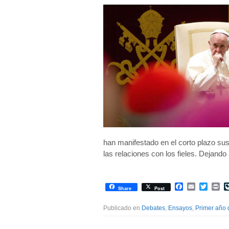
han manifestado en el corto plazo sus
las relaciones con los fieles. Dejand
Facebook
Email
Twitte
Pr
Share
Post
Publicado en
Debates
,
Ensayos
,
Primer año 