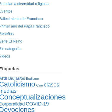
Estudiar la diversidad religiosa
Eventos
Fallecimiento de Francisco
Primer año del Papa Francisco
Reseñas
Serie El Reino
Sin categoría
Videos
Etiquetas
Arte
Brujas/os
Budismo
Catolicismo
clases
Cine
medias
Conceptualizaciones
COVID-19
Corporalidad
Devociones