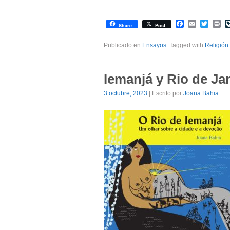
Facebook
Email
Twitte
Pr
Share
Post
Publicado en
Ensayos
. Tagged with
Religión
Iemanjá y Rio de Ja
3 octubre, 2023
| Escrito por
Joana Bahia