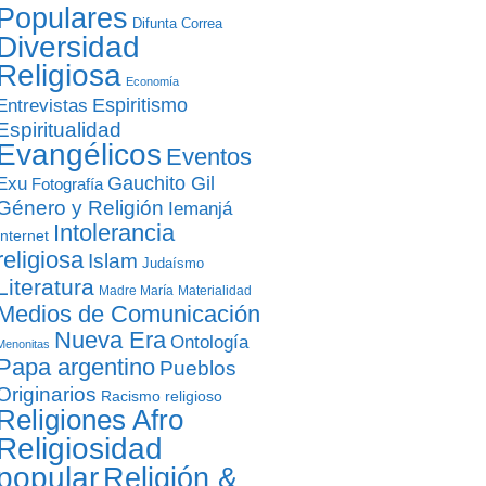
Populares
Difunta Correa
Diversidad
Religiosa
Economía
Entrevistas
Espiritismo
Espiritualidad
Evangélicos
Eventos
Gauchito Gil
Exu
Fotografía
Género y Religión
Iemanjá
Intolerancia
Internet
religiosa
Islam
Judaísmo
Literatura
Madre María
Materialidad
Medios de Comunicación
Nueva Era
Ontología
Menonitas
Papa argentino
Pueblos
Originarios
Racismo religioso
Religiones Afro
Religiosidad
popular
Religión &