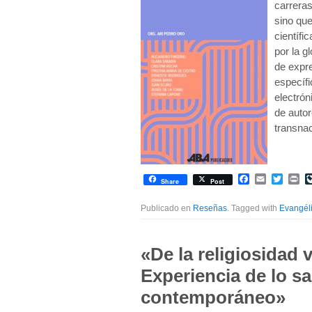
carreras
sino qu
científi
por la g
de expre
específi
electrón
de autor
transnac
Facebook
Email
Twitte
Pr
Share
Post
Publicado en
Reseñas
. Tagged with
Evangél
«De la religiosidad v
Experiencia de lo s
contemporáneo»