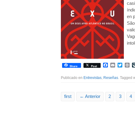
casi
índi
en p
São
vali
Vag
into
Facebook
Email
Twitte
Pr
Share
Post
Publicado en
Entrevistas
,
Reseñas
. Tagged 
first
← Anterior
2
3
4