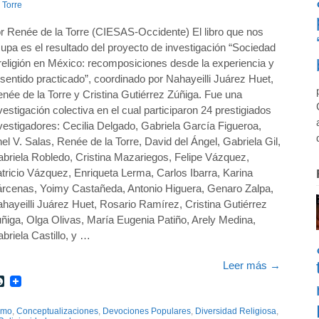
 Torre
r Renée de la Torre (CIESAS-Occidente) El libro que nos
upa es el resultado del proyecto de investigación “Sociedad
religión en México: recomposiciones desde la experiencia y
 sentido practicado”, coordinado por Nahayeilli Juárez Huet,
née de la Torre y Cristina Gutiérrez Zúñiga. Fue una
vestigación colectiva en el cual participaron 24 prestigiados
vestigadores: Cecilia Delgado, Gabriela García Figueroa,
el V. Salas, Renée de la Torre, David del Ángel, Gabriela Gil,
briela Robledo, Cristina Mazariegos, Felipe Vázquez,
tricio Vázquez, Enriqueta Lerma, Carlos Ibarra, Karina
rcenas, Yoimy Castañeda, Antonio Higuera, Genaro Zalpa,
hayeilli Juárez Huet, Rosario Ramírez, Cristina Gutiérrez
ñiga, Olga Olivas, María Eugenia Patiño, Arely Medina,
briela Castillo, y …
Leer más
→
r
int
LiveJournal
smo
,
Conceptualizaciones
,
Devociones Populares
,
Diversidad Religiosa
,