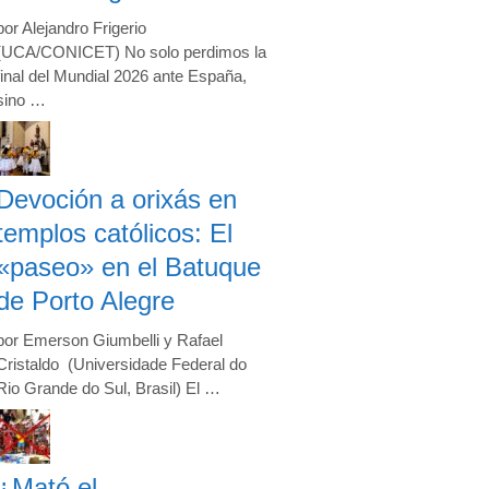
por Alejandro Frigerio
(UCA/CONICET) No solo perdimos la
final del Mundial 2026 ante España,
sino …
Devoción a orixás en
templos católicos: El
«paseo» en el Batuque
de Porto Alegre
por Emerson Giumbelli y Rafael
Cristaldo (Universidade Federal do
Rio Grande do Sul, Brasil) El …
¿Mató el