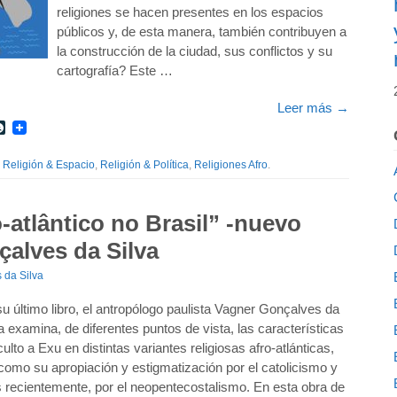
religiones se hacen presentes en los espacios
públicos y, de esta manera, también contribuyen a
la construcción de la ciudad, sus conflictos y su
cartografía? Este …
Leer más
→
r
int
LiveJournal
,
Religión & Espacio
,
Religión & Política
,
Religiones Afro
.
atlântico no Brasil” -nuevo
çalves da Silva
 da Silva
u último libro, el antropólogo paulista Vagner Gonçalves da
a examina, de diferentes puntos de vista, las características
culto a Exu en distintas variantes religiosas afro-atlánticas,
como su apropiación y estigmatización por el catolicismo y
 recientemente, por el neopentecostalismo. En esta obra de