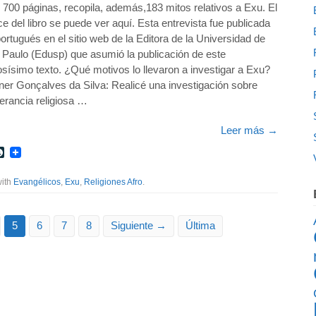
 700 páginas, recopila, además,183 mitos relativos a Exu. El
ce del libro se puede ver aquí. Esta entrevista fue publicada
ortugués en el sitio web de la Editora de la Universidad de
 Paulo (Edusp) que asumió la publicación de este
osísimo texto. ¿Qué motivos lo llevaron a investigar a Exu?
ner Gonçalves da Silva: Realicé una investigación sobre
lerancia religiosa …
Leer más
→
r
int
LiveJournal
with
Evangélicos
,
Exu
,
Religiones Afro
.
5
6
7
8
Siguiente →
Última