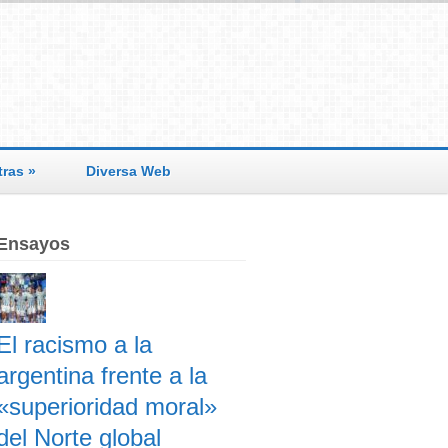
tras
»
Diversa Web
Ensayos
El racismo a la
argentina frente a la
«superioridad moral»
del Norte global