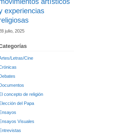
movimientos artísticos
y experiencias
religiosas
28 julio, 2025
Categorías
Artes/Letras/Cine
Crónicas
Debates
Documentos
El concepto de religión
Elección del Papa
Ensayos
Ensayos Visuales
Entrevistas