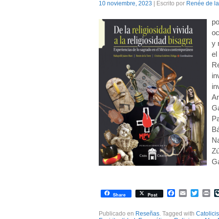
10 noviembre, 2023
| Escrito por
Renée de la
po
oc
y 
el
Re
in
in
An
Ga
Pa
Bá
Na
Zú
Ga
Facebook
Email
Twitte
Pr
Share
Post
Publicado en
Reseñas
. Tagged with
Catolici