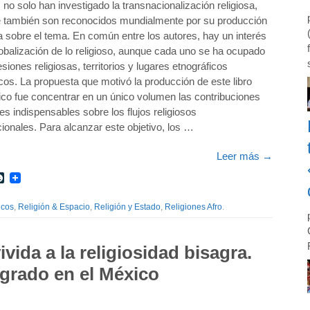
 no solo han investigado la transnacionalización religiosa,
e también son reconocidos mundialmente por su producción
ca sobre el tema. En común entre los autores, hay un interés
lobalización de lo religioso, aunque cada uno se ha ocupado
siones religiosas, territorios y lugares etnográficos
cos. La propuesta que motivó la producción de este libro
ico fue concentrar en un único volumen las contribuciones
es indispensables sobre los flujos religiosos
ionales. Para alcanzar este objetivo, los …
Leer más
→
r
int
LiveJournal
icos
,
Religión & Espacio
,
Religión y Estado
,
Religiones Afro
.
ivida a la religiosidad bisagra.
agrado en el México