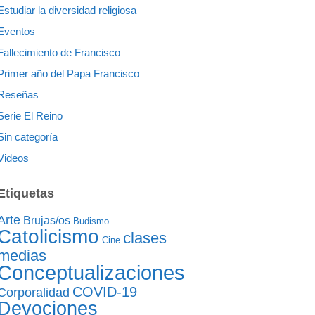
Estudiar la diversidad religiosa
Eventos
Fallecimiento de Francisco
Primer año del Papa Francisco
Reseñas
Serie El Reino
Sin categoría
Videos
Etiquetas
Arte
Brujas/os
Budismo
Catolicismo
clases
Cine
medias
Conceptualizaciones
COVID-19
Corporalidad
Devociones