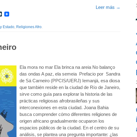
Leer más
→
r
int
LiveJournal
 y Estado
,
Religiones Afro
.
neiro
Ela mora no mar Ela brinca na areia No balanço
das ondas A paz, ela semeia Prefacio por Sandra
de Sá Carneiro (PPCIS/UERJ) Iemanjá, esa diosa
que también reside en la ciudad de Río de Janeiro,
sirve como guía para explorar la historia de las
prácticas religiosas afrobrasileñas y sus
interconexiones en esta ciudad. Joana Bahia
busca comprender cómo diferentes religiones de
origen africano gradualmente ocuparon los
espacios públicos de la ciudad. En el centro de su
análisis, se plantea una pregunta importante: ¿las