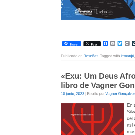
Facebook
Email
Twitte
Pr
Share
Post
Publicado en
Reseñas
. Tagged with
Iemanjá
«Exu: Um Deus Afro-
libro de Vagner Gon
10 junio, 2023
| Escrito por
Vagner Gonçalves
En s
Silv
del 
así 
más