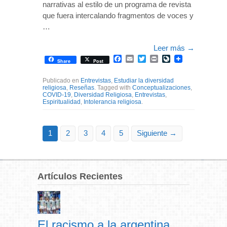
narrativas al estilo de un programa de revista
que fuera intercalando fragmentos de voces y
…
Leer más
→
Facebook
Email
Twitter
Print
LiveJournal
Share
Post
Publicado en
Entrevistas
,
Estudiar la diversidad
religiosa
,
Reseñas
. Tagged with
Conceptualizaciones
,
COVID-19
,
Diversidad Religiosa
,
Entrevistas
,
Espiritualidad
,
Intolerancia religiosa
.
1
2
3
4
5
Siguiente →
Artículos Recientes
El racismo a la argentina