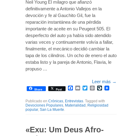
Neil Young El milagro que afianzó
definitivamente a Antonio Vallejos en la
devoción y fe al Gauchito Gil, fue la
reparación instantánea de una pérdida
importante de aceite en su Peugeot 505. El
desperfecto del auto ya había sido atendido
varias veces y continuamente volvía a fallar,
finalmente, el mecánico decidió cambiar la
tapa de los cilindros. Un ocho de enero el auto
estaba listo y la pareja de Antonio, Flavia, le
propuso …
Leer más
→
Facebook
Email
Twitter
Print
LiveJournal
Share
Post
Publicado en
Crónicas
,
Entrevistas
. Tagged with
Devociones Populares
,
Materialidad
,
Religiosidad
popular
,
San La Muerte
.
«Exu: Um Deus Afro-