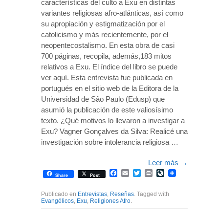
características del culto a Exu en distintas
variantes religiosas afro-atlánticas, así como
su apropiación y estigmatización por el
catolicismo y más recientemente, por el
neopentecostalismo. En esta obra de casi
700 páginas, recopila, además,183 mitos
relativos a Exu. El índice del libro se puede
ver aquí. Esta entrevista fue publicada en
portugués en el sitio web de la Editora de la
Universidad de São Paulo (Edusp) que
asumió la publicación de este valiosísimo
texto. ¿Qué motivos lo llevaron a investigar a
Exu? Vagner Gonçalves da Silva: Realicé una
investigación sobre intolerancia religiosa …
Leer más
→
Facebook
Email
Twitter
Print
LiveJournal
Share
Post
Publicado en
Entrevistas
,
Reseñas
. Tagged with
Evangélicos
,
Exu
,
Religiones Afro
.