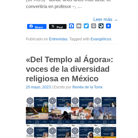
convertiría en profesor –, …
Leer más
→
Facebook
Email
Twitter
Print
LiveJournal
Share
Post
Publicado en
Entrevistas
. Tagged with
Evangélicos
.
«Del Templo al Ágora»:
voces de la diversidad
religiosa en México
20 mayo, 2023
| Escrito por
Renée de la Torre