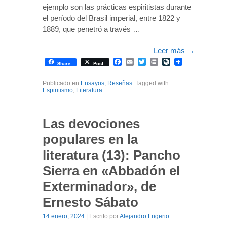
ejemplo son las prácticas espiritistas durante
el período del Brasil imperial, entre 1822 y
1889, que penetró a través …
Leer más
→
Facebook
Email
Twitter
Print
LiveJournal
Share
Post
Publicado en
Ensayos
,
Reseñas
. Tagged with
Espiritismo
,
Literatura
.
Las devociones
populares en la
literatura (13): Pancho
Sierra en «Abbadón el
Exterminador», de
Ernesto Sábato
14 enero, 2024
| Escrito por
Alejandro Frigerio