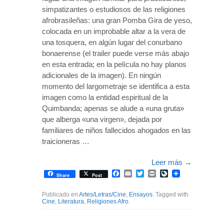
simpatizantes o estudiosos de las religiones
afrobrasileñas: una gran Pomba Gira de yeso,
colocada en un improbable altar a la vera de
una tosquera, en algún lugar del conurbano
bonaerense (el trailer puede verse más abajo
en esta entrada; en la película no hay planos
adicionales de la imagen). En ningún
momento del largometraje se identifica a esta
imagen como la entidad espiritual de la
Quimbanda; apenas se alude a «una gruta»
que alberga «una virgen», dejada por
familiares de niños fallecidos ahogados en las
traicioneras …
Leer más
→
Facebook
Email
Twitter
Print
LiveJournal
Share
Post
Publicado en
Artes/Letras/Cine
,
Ensayos
. Tagged with
Cine
,
Literatura
,
Religiones Afro
.