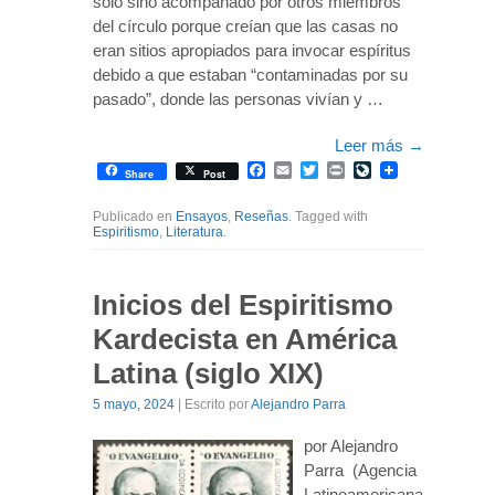
solo sino acompañado por otros miembros
del círculo porque creían que las casas no
eran sitios apropiados para invocar espíritus
debido a que estaban “contaminadas por su
pasado”, donde las personas vivían y …
Leer más
→
Facebook
Email
Twitter
Print
LiveJournal
Share
Post
Publicado en
Ensayos
,
Reseñas
. Tagged with
Espiritismo
,
Literatura
.
Inicios del Espiritismo
Kardecista en América
Latina (siglo XIX)
5 mayo, 2024
| Escrito por
Alejandro Parra
por Alejandro
Parra (Agencia
Latinoamericana