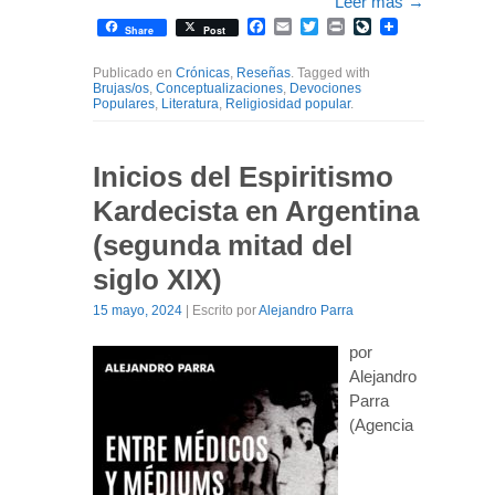
Leer más
→
Facebook
Email
Twitter
Print
LiveJournal
Share
Post
Publicado en
Crónicas
,
Reseñas
. Tagged with
Brujas/os
,
Conceptualizaciones
,
Devociones
Populares
,
Literatura
,
Religiosidad popular
.
Inicios del Espiritismo
Kardecista en Argentina
(segunda mitad del
siglo XIX)
15 mayo, 2024
| Escrito por
Alejandro Parra
por
Alejandro
Parra
(Agencia