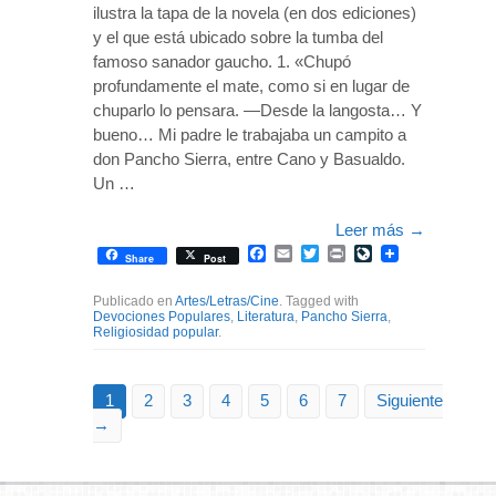
ilustra la tapa de la novela (en dos ediciones)
y el que está ubicado sobre la tumba del
famoso sanador gaucho. 1. «Chupó
profundamente el mate, como si en lugar de
chuparlo lo pensara. —Desde la langosta… Y
bueno… Mi padre le trabajaba un campito a
don Pancho Sierra, entre Cano y Basualdo.
Un …
Leer más
→
Facebook
Email
Twitter
Print
LiveJournal
Share
Post
Publicado en
Artes/Letras/Cine
. Tagged with
Devociones Populares
,
Literatura
,
Pancho Sierra
,
Religiosidad popular
.
1
2
3
4
5
6
7
Siguiente
→