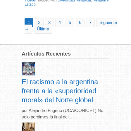
Videos
. Tagged with
Diversidad Religiosa
,
Religión y
Estado
.
1
2
3
4
5
6
7
Siguiente
→
Última
Artículos Recientes
El racismo a la argentina
frente a la «superioridad
moral» del Norte global
por Alejandro Frigerio (UCA/CONICET) No
solo perdimos la final del …