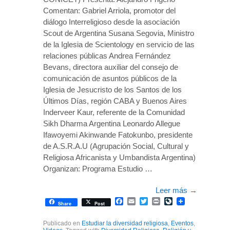
Comentan: Gabriel Arriola, promotor del
diálogo Interreligioso desde la asociación
Scout de Argentina Susana Segovia, Ministro
de la Iglesia de Scientology en servicio de las
relaciones públicas Andrea Fernández
Bevans, directora auxiliar del consejo de
comunicación de asuntos públicos de la
Iglesia de Jesucristo de los Santos de los
Últimos Días, región CABA y Buenos Aires
Inderveer Kaur, referente de la Comunidad
Sikh Dharma Argentina Leonardo Allegue
Ifawoyemi Akinwande Fatokunbo, presidente
de A.S.R.A.U (Agrupación Social, Cultural y
Religiosa Africanista y Umbandista Argentina)
Organizan: Programa Estudio …
Leer más
→
Facebook
Email
Twitter
Print
LiveJournal
Share
Post
Publicado en
Estudiar la diversidad religiosa
,
Eventos
,