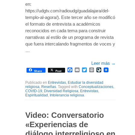
en:
https://udgtv.com/radioudg/guadalajara/del-
templo-al-agora/). Este tercer año se modificó
el formato de entrevista a académicos
reconocidos en cada tema para construir
narrativas al estilo de un programa de revista
que fuera intercalando fragmentos de voces y
…
Leer más
→
Facebook
Email
Twitter
Print
LiveJournal
Share
Post
Publicado en
Entrevistas
,
Estudiar la diversidad
religiosa
,
Reseñas
. Tagged with
Conceptualizaciones
,
COVID-19
,
Diversidad Religiosa
,
Entrevistas
,
Espiritualidad
,
Intolerancia religiosa
.
Video: Conversatorio
«Experiencias de
diálogo interreligioso en