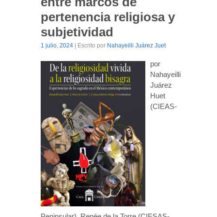
entre marcos de
pertenencia religiosa y
subjetividad
1 julio, 2024
| Escrito por
Nahayeilli Juárez Juet
por
Nahayeilli
Juárez
Huet
(CIEAS-
Peninsular), Renée de la Torre (CIESAS-