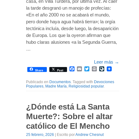
casa, en Villa Turdera, por última vez. Al caer
la tarde desgranó un manojo de profecías:
«En el año 2000 no se acabará el mundo,
pero donde haya agua habrá tierra»; la orgía
tectónica incluía, desde luego, la desaparición
de Europa. Los que la oyeron afirman que
hubo claras alusiones «a la Segunda Guerra,
…
Leer más
→
Facebook
Email
Twitter
Print
LiveJournal
Share
Post
Publicado en
Documentos
. Tagged with
Devociones
Populares
,
Madre María
,
Religiosidad popular
.
¿Dónde está La Santa
Muerte?: Sobre el altar
católico de El Mencho
25 febrero, 2026
| Escrito por
Andrew Chesnut