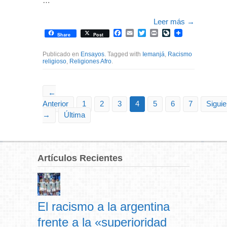
…
Leer más
→
Facebook
Email
Twitter
Print
LiveJournal
Share
Post
Publicado en
Ensayos
. Tagged with
Iemanjá
,
Racismo
religioso
,
Religiones Afro
.
←
Anterior
1
2
3
4
5
6
7
Siguie
→
Última
Artículos Recientes
El racismo a la argentina
frente a la «superioridad