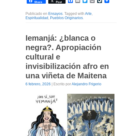
Facebook
Email
Twitter
Print
LiveJournal
Share
Post
Publicado en
Ensayos
. Tagged with
Arte
,
Espiritualidad
,
Pueblos Originarios
.
Iemanjá: ¿blanca o
negra?. Apropiación
cultural e
invisibilización afro en
una viñeta de Maitena
6 febrero, 2026
| Escrito por
Alejandro Frigerio