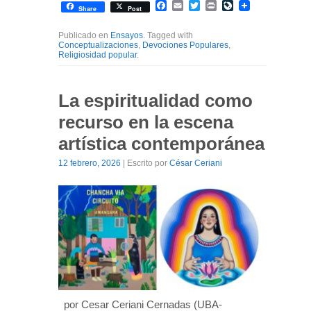
Facebook
Email
Twitter
Print
LiveJournal
Share
Post
Publicado en
Ensayos
. Tagged with
Conceptualizaciones
,
Devociones Populares
,
Religiosidad popular
.
La espiritualidad como
recurso en la escena
artística contemporánea
12 febrero, 2026
| Escrito por
César Ceriani
por Cesar Ceriani Cernadas (UBA-