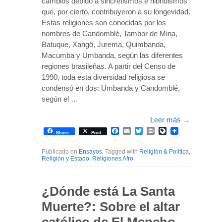
cambios debido a sincretismos e hibridismos
que, por cierto, contribuyeron a su longevidad.
Estas religiones son conocidas por los
nombres de Candomblé, Tambor de Mina,
Batuque, Xangô, Jurema, Quimbanda,
Macumba y Umbanda, según las diferentes
regiones brasileñas. A partir del Censo de
1990, toda esta diversidad religiosa se
condensó en dos: Umbanda y Candomblé,
según el …
Leer más
→
Facebook
Email
Twitter
Print
LiveJournal
Share
Post
Publicado en
Ensayos
. Tagged with
Religión & Política
,
Religión y Estado
,
Religiones Afro
.
¿Dónde está La Santa
Muerte?: Sobre el altar