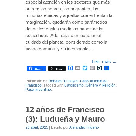
especial atención en los sectores que más
sufren: los pobres, los migrantes, las
minorías étnicas y aquellos que enfrentan la
marginación, quedarán como parámetros
desde los cuales medir las bases de las
sociedades. Además su enfoque en el
cuidado del planeta, considerado como la
«casa común», y su incansable …
Leer más
→
Facebook
Email
Twitter
Print
LiveJournal
Share
Post
Publicado en
Debates
,
Ensayos
,
Fallecimiento de
Francisco
. Tagged with
Catolicismo
,
Género y Religión
,
Papa argentino
.
12 años de Francisco
(3): Ludueña y Mauro
23 abril, 2025
| Escrito por
Alejandro Frigerio