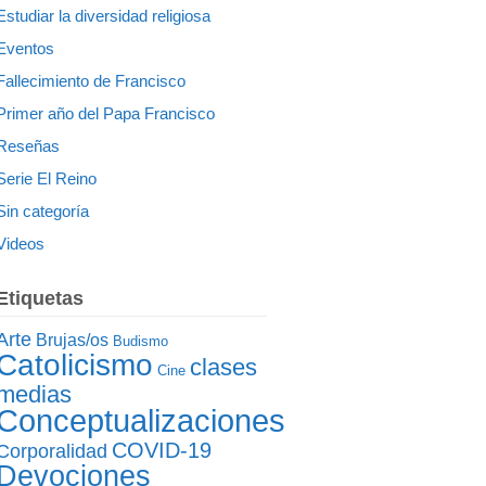
Estudiar la diversidad religiosa
Eventos
Fallecimiento de Francisco
Primer año del Papa Francisco
Reseñas
Serie El Reino
Sin categoría
Videos
Etiquetas
Arte
Brujas/os
Budismo
Catolicismo
clases
Cine
medias
Conceptualizaciones
COVID-19
Corporalidad
Devociones