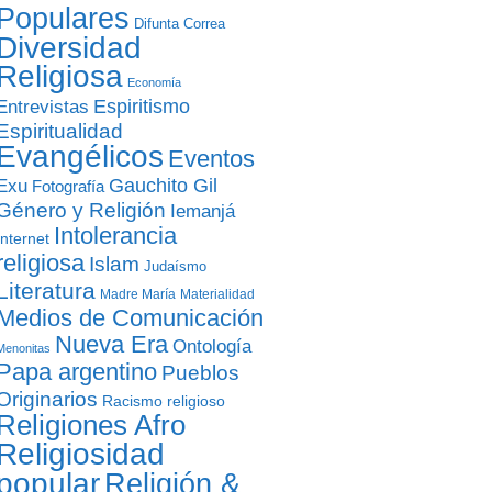
Populares
Difunta Correa
Diversidad
Religiosa
Economía
Entrevistas
Espiritismo
Espiritualidad
Evangélicos
Eventos
Gauchito Gil
Exu
Fotografía
Género y Religión
Iemanjá
Intolerancia
Internet
religiosa
Islam
Judaísmo
Literatura
Madre María
Materialidad
Medios de Comunicación
Nueva Era
Ontología
Menonitas
Papa argentino
Pueblos
Originarios
Racismo religioso
Religiones Afro
Religiosidad
popular
Religión &