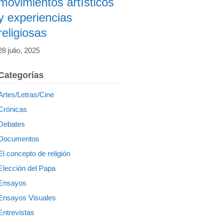
movimientos artísticos
y experiencias
religiosas
28 julio, 2025
Categorías
Artes/Letras/Cine
Crónicas
Debates
Documentos
El concepto de religión
Elección del Papa
Ensayos
Ensayos Visuales
Entrevistas