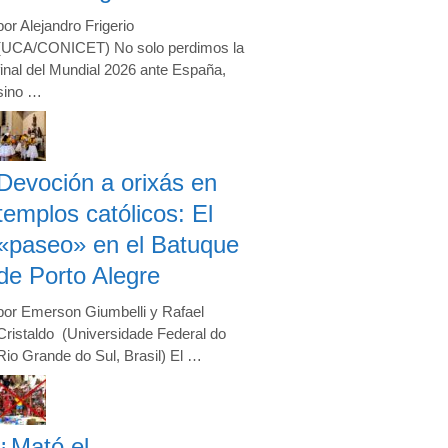
por Alejandro Frigerio
(UCA/CONICET) No solo perdimos la
final del Mundial 2026 ante España,
sino …
Devoción a orixás en
templos católicos: El
«paseo» en el Batuque
de Porto Alegre
por Emerson Giumbelli y Rafael
Cristaldo (Universidade Federal do
Rio Grande do Sul, Brasil) El …
¿Mató el