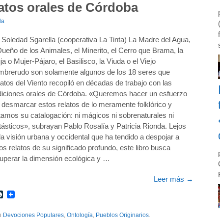
latos orales de Córdoba
la
 Soledad Sgarella (cooperativa La Tinta) La Madre del Agua,
Dueño de los Animales, el Minerito, el Cerro que Brama, la
ja o Mujer-Pájaro, el Basilisco, la Viuda o el Viejo
brerudo son solamente algunos de los 18 seres que
atos del Viento recopiló en décadas de trabajo con las
diciones orales de Córdoba. «Queremos hacer un esfuerzo
 desmarcar estos relatos de lo meramente folklórico y
tamos su catalogación: ni mágicos ni sobrenaturales ni
tásticos», subrayan Pablo Rosalía y Patricia Rionda. Lejos
la visión urbana y occidental que ha tendido a despojar a
os relatos de su significado profundo, este libro busca
uperar la dimensión ecológica y …
Leer más
→
r
int
LiveJournal
th
Devociones Populares
,
Ontología
,
Pueblos Originarios
.