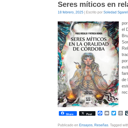
Seres míticos en re
18 febrero, 2025
| Escrito por
Soledad Sgarel
por
el 
Bru
Som
Rel
tra
por
evi
fan
de 
est
rec
Facebook
Email
Twitte
Pr
Share
Post
Publicado en
Ensayos
,
Reseñas
. Tagged wi