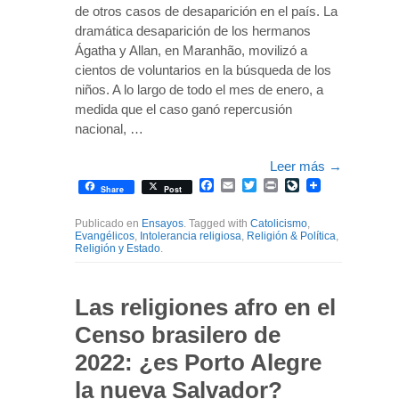
de otros casos de desaparición en el país. La
dramática desaparición de los hermanos
Ágatha y Allan, en Maranhão, movilizó a
cientos de voluntarios en la búsqueda de los
niños. A lo largo de todo el mes de enero, a
medida que el caso ganó repercusión
nacional, …
Leer más
→
Facebook
Email
Twitter
Print
LiveJournal
Share
Post
Publicado en
Ensayos
. Tagged with
Catolicismo
,
Evangélicos
,
Intolerancia religiosa
,
Religión & Política
,
Religión y Estado
.
Las religiones afro en el
Censo brasilero de
2022: ¿es Porto Alegre
la nueva Salvador?