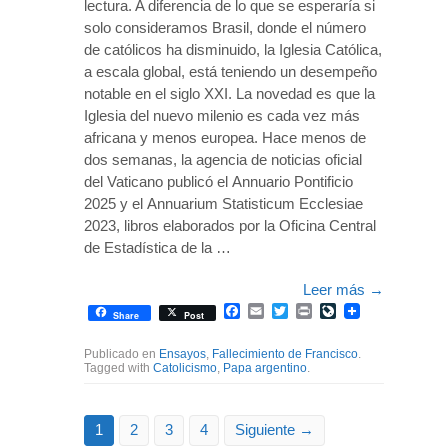
lectura. A diferencia de lo que se esperaría si
solo consideramos Brasil, donde el número
de católicos ha disminuido, la Iglesia Católica,
a escala global, está teniendo un desempeño
notable en el siglo XXI. La novedad es que la
Iglesia del nuevo milenio es cada vez más
africana y menos europea. Hace menos de
dos semanas, la agencia de noticias oficial
del Vaticano publicó el Annuario Pontificio
2025 y el Annuarium Statisticum Ecclesiae
2023, libros elaborados por la Oficina Central
de Estadística de la …
Leer más
→
Facebook
Email
Twitter
Print
LiveJournal
Share
Post
Publicado en
Ensayos
,
Fallecimiento de Francisco
.
Tagged with
Catolicismo
,
Papa argentino
.
1
2
3
4
Siguiente →