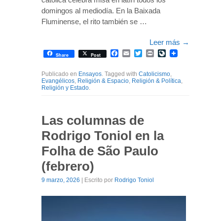
domingos al mediodía. En la Baixada
Fluminense, el rito también se …
Leer más
→
Facebook
Email
Twitter
Print
LiveJournal
Share
Post
Publicado en
Ensayos
. Tagged with
Catolicismo
,
Evangélicos
,
Religión & Espacio
,
Religión & Política
,
Religión y Estado
.
Las columnas de
Rodrigo Toniol en la
Folha de São Paulo
(febrero)
9 marzo, 2026
| Escrito por
Rodrigo Toniol