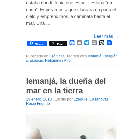
estaba donde tenía que estar… estaba “en
casa”. Esperamos a que clareara un poco el
cielo y emprendimos la caminata hasta el
mar. Una …
Leer más
→
Facebook
Email
Twitter
Print
LiveJournal
Share
Post
Publicado en
Crónicas
. Tagged with
Iemanjá
,
Religión
& Espacio
,
Religiones Afro
.
Iemanjá, la dueña del
mar en la tierra
29 enero, 2018
| Escrito por
Ezequiel Casanovas
Rocío Frigerio