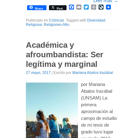
Leer más
→
Facebook
Email
Twitter
Print
LiveJournal
Share
Post
Publicado en
Crónicas
. Tagged with
Diversidad
Religiosa
,
Religiones Afro
.
Académica y
afroumbandista: Ser
legítima y marginal
27 mayo, 2017
| Escrito por
Mariana Abalos Irazábal
por Mariana
Abalos Irazábal
(UNSAM) La
primera
aproximación al
campo de estudio
de mi tesis de
grado tuvo lugar