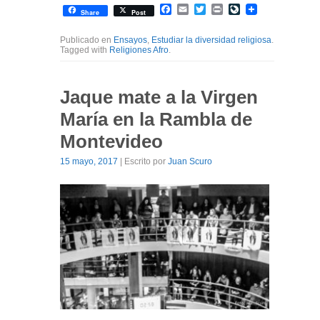
Facebook
Email
Twitter
Print
LiveJournal
Share
Post
Publicado en
Ensayos
,
Estudiar la diversidad religiosa
.
Tagged with
Religiones Afro
.
Jaque mate a la Virgen
María en la Rambla de
Montevideo
15 mayo, 2017
| Escrito por
Juan Scuro