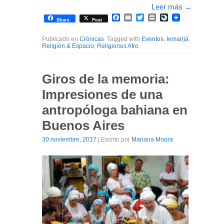
Leer más
→
Facebook
Email
Twitter
Print
LiveJournal
Share
Post
Publicado en
Crónicas
. Tagged with
Eventos
,
Iemanjá
,
Religión & Espacio
,
Religiones Afro
.
Giros de la memoria:
Impresiones de una
antropóloga bahiana en
Buenos Aires
30 noviembre, 2017
| Escrito por
Mariana Moura