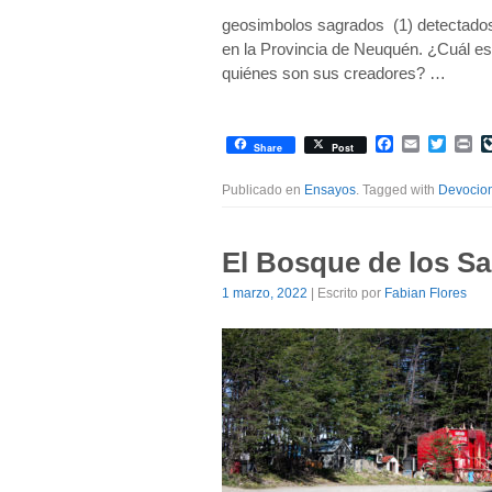
geosimbolos sagrados (1) detectados a
en la Provincia de Neuquén. ¿Cuál es e
quiénes son sus creadores? …
Facebook
Email
Twitte
Pr
Share
Post
Publicado en
Ensayos
. Tagged with
Devocio
El Bosque de los S
1 marzo, 2022
| Escrito por
Fabian Flores