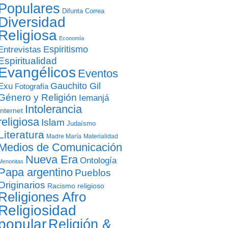
Populares
Difunta Correa
Diversidad
Religiosa
Economía
Entrevistas
Espiritismo
Espiritualidad
Evangélicos
Eventos
Gauchito Gil
Exu
Fotografía
Género y Religión
Iemanjá
Intolerancia
Internet
religiosa
Islam
Judaísmo
Literatura
Madre María
Materialidad
Medios de Comunicación
Nueva Era
Ontología
Menonitas
Papa argentino
Pueblos
Originarios
Racismo religioso
Religiones Afro
Religiosidad
popular
Religión &