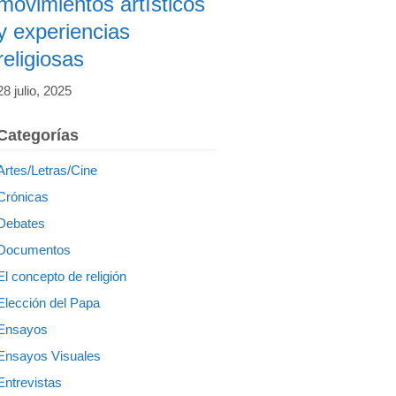
movimientos artísticos
y experiencias
religiosas
28 julio, 2025
Categorías
Artes/Letras/Cine
Crónicas
Debates
Documentos
El concepto de religión
Elección del Papa
Ensayos
Ensayos Visuales
Entrevistas