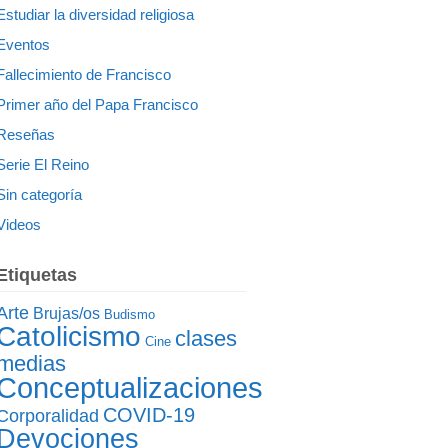
Estudiar la diversidad religiosa
Eventos
Fallecimiento de Francisco
Primer año del Papa Francisco
Reseñas
Serie El Reino
Sin categoría
Videos
Etiquetas
Arte
Brujas/os
Budismo
Catolicismo
clases
Cine
medias
Conceptualizaciones
COVID-19
Corporalidad
Devociones