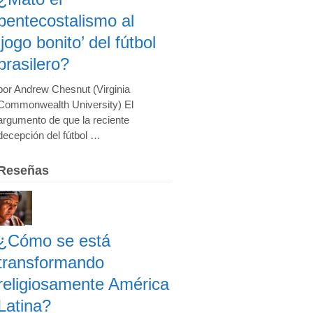
pentecostalismo al
‘jogo bonito’ del fútbol
brasilero?
por Andrew Chesnut (Virginia
Commonwealth University) El
argumento de que la reciente
decepción del fútbol …
Reseñas
¿Cómo se está
transformando
religiosamente América
Latina?