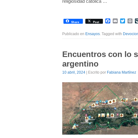
religiosidad católica …
Facebook
Email
Twitte
Pr
Share
Post
Publicado en
Ensayos
. Tagged with
Devocio
Encuentros con lo s
argentino
10 abril, 2024
| Escrito por
Fabiana Martínez