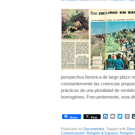
perspectiva histórica de largo plazo r
constantemente las creencias propues
prácticas de una pluralidad de sentid
homogéneo. Frecuentemente, esta div
Facebook
Email
Twitte
Pr
Share
Post
Publicado en
Documentos
. Tagged with
Devo
Comunicación
,
Religión & Espacio
,
Religión 