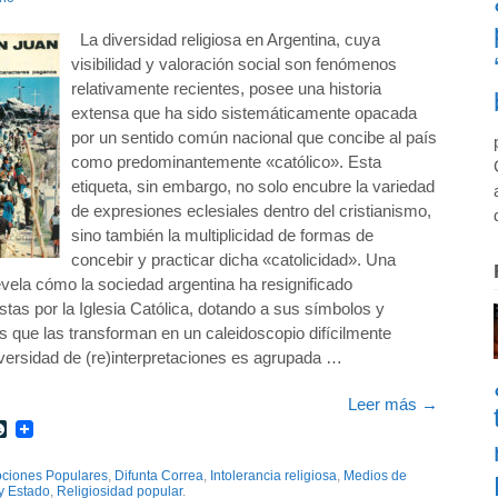
La diversidad religiosa en Argentina, cuya
visibilidad y valoración social son fenómenos
relativamente recientes, posee una historia
extensa que ha sido sistemáticamente opacada
por un sentido común nacional que concibe al país
como predominantemente «católico». Esta
etiqueta, sin embargo, no solo encubre la variedad
de expresiones eclesiales dentro del cristianismo,
sino también la multiplicidad de formas de
concebir y practicar dicha «catolicidad». Una
evela cómo la sociedad argentina ha resignificado
tas por la Iglesia Católica, dotando a sus símbolos y
os que las transforman en un caleidoscopio difícilmente
ersidad de (re)interpretaciones es agrupada …
Leer más
→
r
int
LiveJournal
ciones Populares
,
Difunta Correa
,
Intolerancia religiosa
,
Medios de
y Estado
,
Religiosidad popular
.