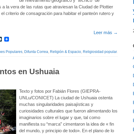
de relevamiento geográfico y “técnico” de
 la vera de las rutas que atraviesan la Ciudad de Plottier
l criterio de consagración para habitar el panteón rutero y
Leer más
→
r
int
LiveJournal
nes Populares
,
Difunta Correa
,
Religión & Espacio
,
Religiosidad popular
.
antos en Ushuaia
Texto y fotos por Fabián Flores (GIEPRA-
UNLu/CONICET) La ciudad de Ushuaia ostenta
muchas singularidades paisajísticas y
curiosidades culturales que fueron alimentando los
imaginarios sobre el lugar y que, tal como
manifiesta su “marca” cimentaron la idea de « fin
del mundo, y principio de todo». En el plano de lo