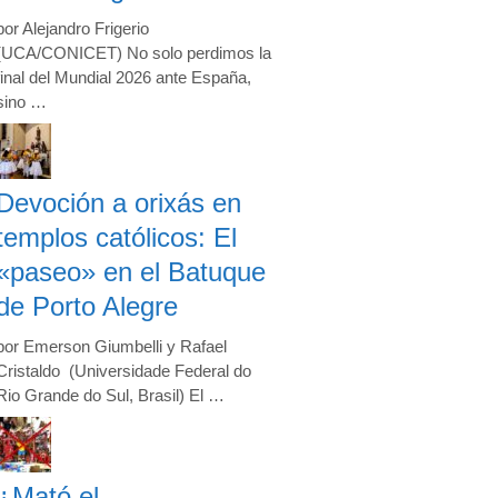
por Alejandro Frigerio
(UCA/CONICET) No solo perdimos la
final del Mundial 2026 ante España,
sino …
Devoción a orixás en
templos católicos: El
«paseo» en el Batuque
de Porto Alegre
por Emerson Giumbelli y Rafael
Cristaldo (Universidade Federal do
Rio Grande do Sul, Brasil) El …
¿Mató el