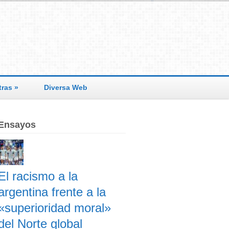
tras
»
Diversa Web
Ensayos
El racismo a la
argentina frente a la
«superioridad moral»
del Norte global