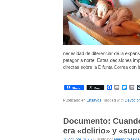
necesidad de diferenciar de la expansi
patagonia norte. Estas decisiones imp
directas sobre la Difunta Correa con
Facebook
Email
Twitte
Pr
Share
Post
Publicado en
Ensayos
. Tagged with
Devocio
Documento: Cuando 
era «delirio» y «sup
10 octubre, 2025
| Escrito por
Alejandro Frige