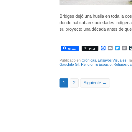
Bridges dejó una huella en toda la cos
donde habitaban sociedades indígena
su proyecto una década antes de que 
Facebook
Email
Twitte
Pr
Share
Post
Publicado en
Crónicas
,
Ensayos Visuales
. T
Gauchito Gil
,
Religión & Espacio
,
Religiosida
1
2
Siguiente →