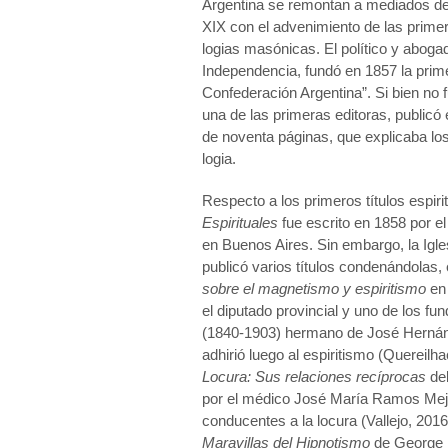
Argentina se remontan a mediados del
XIX con el advenimiento de las prime
logias masónicas. El político y abogad
Independencia, fundó en 1857 la prim
Confederación Argentina”. Si bien no f
una de las primeras editoras, publicó 
de noventa páginas, que explicaba los 
logia.
Respecto a los primeros títulos espiri
Espirituales
fue escrito en 1858 por 
en Buenos Aires. Sin embargo, la Igle
publicó varios títulos condenándolas, e
sobre el magnetismo y espiritismo
en 
el diputado provincial y uno de los f
(1840-1903) hermano de José Hernán
adhirió luego al espiritismo (Quereilh
Locura: Sus relaciones recíprocas
del
por el médico José María Ramos Mejía,
conducentes a la locura (Vallejo, 201
Maravillas del Hipnotismo
de George B