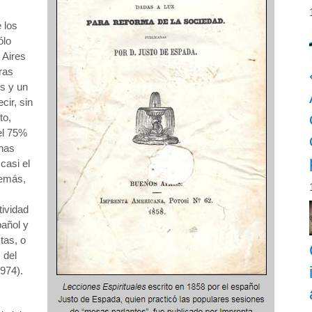
 los
ólo
 Aires
ras
os y un
cir, sin
to,
el 75%
enas
 casi el
demás,
tividad
pañol y
tas, o
 del
974).