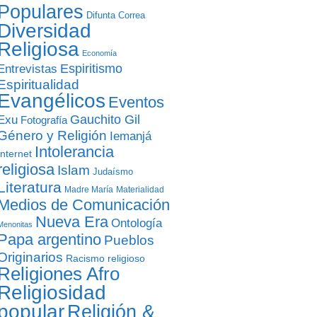
Populares
Difunta Correa
Diversidad
Religiosa
Economía
Entrevistas
Espiritismo
Espiritualidad
Evangélicos
Eventos
Gauchito Gil
Exu
Fotografía
Género y Religión
Iemanjá
Intolerancia
Internet
religiosa
Islam
Judaísmo
Literatura
Madre María
Materialidad
Medios de Comunicación
Nueva Era
Ontología
Menonitas
Papa argentino
Pueblos
Originarios
Racismo religioso
Religiones Afro
Religiosidad
popular
Religión &