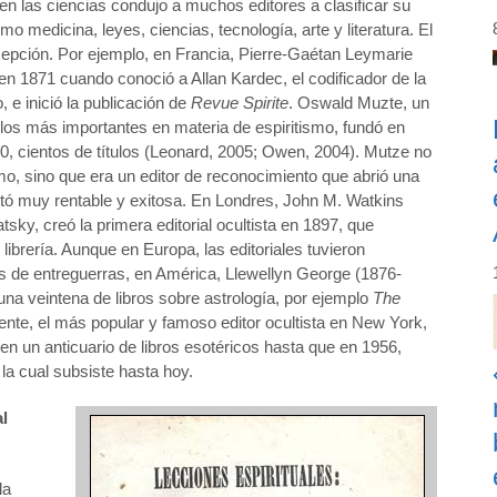
 en las ciencias condujo a muchos editores a clasificar su
o medicina, leyes, ciencias, tecnología, arte y literatura. El
cepción. Por ejemplo, en Francia, Pierre-Gaétan Leymarie
n 1871 cuando conoció a Allan Kardec, el codificador de la
, e inició la publicación de
Revue Spirite
. Oswald Muzte, un
 los más importantes en materia de espiritismo, fundó en
0, cientos de títulos (Leonard, 2005; Owen, 2004). Mutze no
mo, sino que era un editor de reconocimiento que abrió una
sultó muy rentable y exitosa. En Londres, John M. Watkins
y, creó la primera editorial ocultista en 1897, que
librería. Aunque en Europa, las editoriales tuvieron
os de entreguerras, en América, Llewellyn George (1876-
una veintena de libros sobre astrología, por ejemplo
The
nte, el más popular y famoso editor ocultista en New York,
en un anticuario de libros esotéricos hasta que en 1956,
la cual subsiste hasta hoy.
l
la