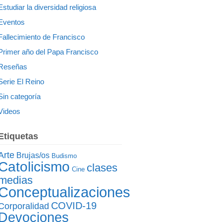
Estudiar la diversidad religiosa
Eventos
Fallecimiento de Francisco
Primer año del Papa Francisco
Reseñas
Serie El Reino
Sin categoría
Videos
Etiquetas
Arte
Brujas/os
Budismo
Catolicismo
clases
Cine
medias
Conceptualizaciones
COVID-19
Corporalidad
Devociones