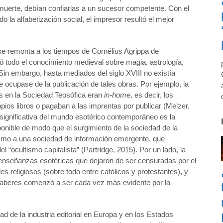
muerte, debían confiarlas a un sucesor competente. Con el
o la alfabetización social, el impresor resultó el mejor
a se remonta a los tiempos de Cornélius Agrippa de
ó todo el conocimiento medieval sobre magia, astrología,
. Sin embargo, hasta mediados del siglo XVIII no existía
e ocupase de la publicación de tales obras. Por ejemplo, la
s en la Sociedad Teosófica eran
in-home
, es decir, los
pios libros o pagaban a las imprentas por publicar (Melzer,
 significativa del mundo esotérico contemporáneo es la
onible de modo que el surgimiento de la sociedad de la
tismo a una sociedad de información emergente, que
 “ocultismo capitalista” (Partridge, 2015). Por un lado, la
enseñanzas esotéricas que dejaron de ser censuradas por el
s religiosos (sobre todo entre católicos y protestantes), y
s saberes comenzó a ser cada vez más evidente por la
ad de la industria editorial en Europa y en los Estados