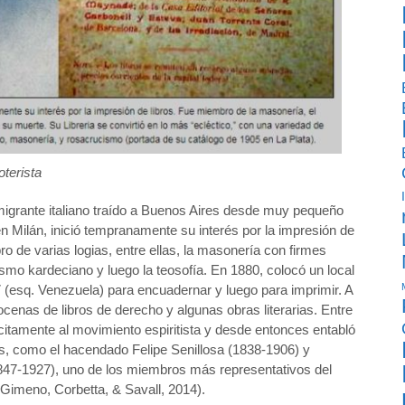
oterista
migrante italiano traído a Buenos Aires desde muy pequeño
s en Milán, inició tempranamente su interés por la impresión de
o de varias logias, entre ellas, la masonería con firmes
itismo kardeciano y luego la teosofía. En 1880, colocó un local
7 (esq. Venezuela) para encuadernar y luego para imprimir. A
ocenas de libros de derecho y algunas obras literarias. Entre
citamente al movimiento espiritista y desde entonces entabló
es, como el hacendado Felipe Senillosa (1838-1906) y
47-1927), uno de los miembros más representativos del
Gimeno, Corbetta, & Savall, 2014).