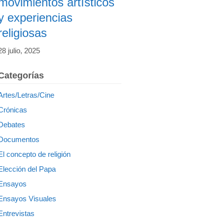
movimientos artísticos
y experiencias
religiosas
28 julio, 2025
Categorías
Artes/Letras/Cine
Crónicas
Debates
Documentos
El concepto de religión
Elección del Papa
Ensayos
Ensayos Visuales
Entrevistas