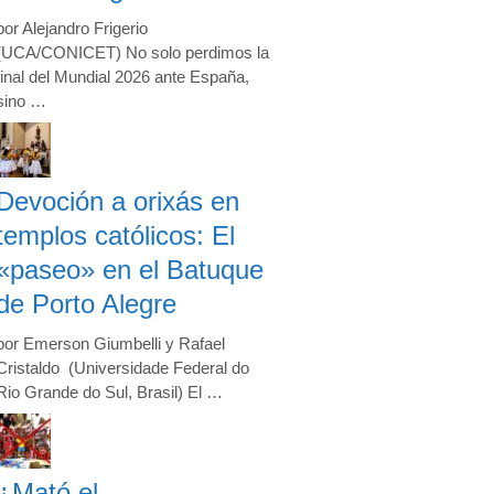
por Alejandro Frigerio
(UCA/CONICET) No solo perdimos la
final del Mundial 2026 ante España,
sino …
Devoción a orixás en
templos católicos: El
«paseo» en el Batuque
de Porto Alegre
por Emerson Giumbelli y Rafael
Cristaldo (Universidade Federal do
Rio Grande do Sul, Brasil) El …
¿Mató el