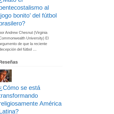
pentecostalismo al
‘jogo bonito’ del fútbol
brasilero?
por Andrew Chesnut (Virginia
Commonwealth University) El
argumento de que la reciente
decepción del fútbol …
Reseñas
¿Cómo se está
transformando
religiosamente América
Latina?