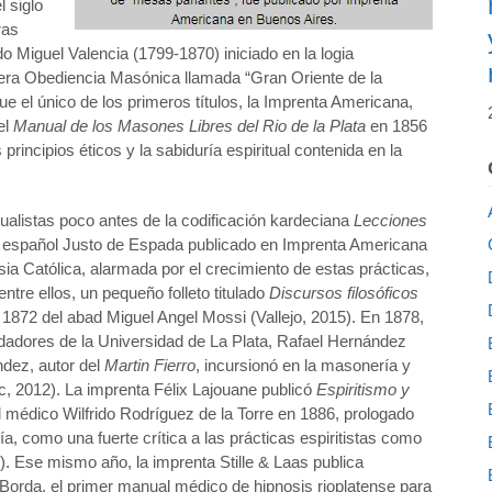
 siglo
ras
o Miguel Valencia (1799-1870) iniciado en la logia
era Obediencia Masónica llamada “Gran Oriente de la
ue el único de los primeros títulos, la Imprenta Americana,
el
Manual de los Masones Libres del Rio de la Plata
en 1856
principios éticos y la sabiduría espiritual contenida en la
tualistas poco antes de la codificación kardeciana
Lecciones
el español Justo de Espada publicado en Imprenta Americana
sia Católica, alarmada por el crecimiento de estas prácticas,
ntre ellos, un pequeño folleto titulado
Discursos filosóficos
1872 del abad Miguel Angel Mossi (Vallejo, 2015). En 1878,
undadores de la Universidad de La Plata, Rafael Hernández
dez, autor del
Martin Fierro
, incursionó en la masonería y
ac, 2012). La imprenta Félix Lajouane publicó
Espiritismo y
 médico Wilfrido Rodríguez de la Torre en 1886, prologado
 como una fuerte crítica a las prácticas espiritistas como
6). Ese mismo año, la imprenta Stille & Laas publica
orda, el primer manual médico de hipnosis rioplatense para