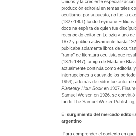
Unidos y la creciente especialización
producción editorial en temas tales com
ocultismo, por supuesto, no fue la ex
(1827-1901) fundó Leymarie Editions e
doctrina espírita de quien fue discípulo
reconocido editor en Leipzig y uno de
1872 y publicó activamente hasta 192
publicaba solamente libros de ocultis
“rama” de literatura ocultista que re
(1875-1947), amigo de Madame Blavatsk
actualmente continúa como editorial y 
interrupciones a causa de los períod
1954), además de editor fue autor de 
Planetary Hour Book
en 1907. Finalme
Samuel Weiser, en 1926, se convirtió 
fundó The Samuel Weiser Publishing, 
El surgimiento del mercado editoria
argentino
Para comprender el contexto en que 