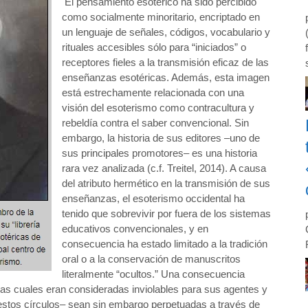
El pensamiento esotérico ha sido percibido
como socialmente minoritario, encriptado en
un lenguaje de señales, códigos, vocabulario y
rituales accesibles sólo para “iniciados” o
receptores fieles a la transmisión eficaz de las
enseñanzas esotéricas. Además, esta imagen
está estrechamente relacionada con una
visión del esoterismo como contracultura y
rebeldía contra el saber convencional. Sin
embargo, la historia de sus editores –uno de
sus principales promotores– es una historia
rara vez analizada (c.f. Treitel, 2014). A causa
del atributo hermético en la transmisión de sus
enseñanzas, el esoterismo occidental ha
tenido que sobrevivir por fuera de los sistemas
educativos convencionales, y en
consecuencia ha estado limitado a la tradición
oral o a la conservación de manuscritos
literalmente “ocultos.” Una consecuencia
as cuales eran consideradas inviolables para sus agentes y
 estos círculos– sean sin embargo perpetuadas a través de