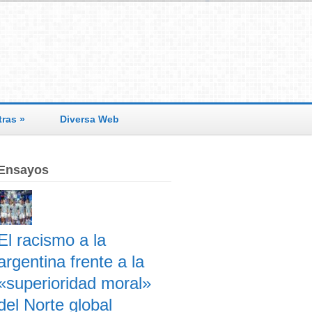
tras
»
Diversa Web
Ensayos
El racismo a la
argentina frente a la
«superioridad moral»
del Norte global