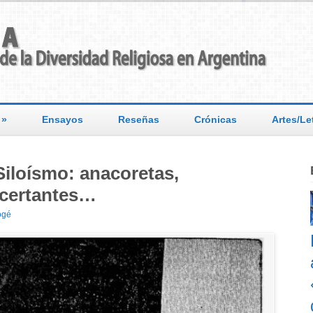
»
Ensayos
Reseñas
Crónicas
Artes/Le
iloísmo: anacoretas,
ncertantes…
ogé