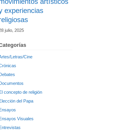
movimientos artísticos
y experiencias
religiosas
28 julio, 2025
Categorías
Artes/Letras/Cine
Crónicas
Debates
Documentos
El concepto de religión
Elección del Papa
Ensayos
Ensayos Visuales
Entrevistas