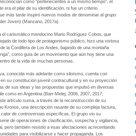
e reconocían como “pertenecientes a un mismo tiempo”, el
era el pilar de su identificación, ni fue un criterio
nque más tarde inspiró nuevos modos de denominar al grupo
Poder Joven) (Manzano, 2017a).
ra el carismático mendocino Mario Rodríguez Cobos, que
jado de todo tipo de protagonismo público, hizo una vistosa
 de la Cordillera de Los Andes, bajando de una montaña
enga”, como guía de un movimiento que aún hoy tiene una
centro de la vida de muchas personas.
ctiva, conocida más adelante como siloísmo, cuenta con
 su constitución juvenil contracultural y en su proyección
icas de sus ideas y las propuestas que impulsó en diversas
ile como en Argentina (Barr-Melej, 2006, 2007, 2017;
te artículo suma, a través de la reconstrucción de su
po Kronos, una descripción rasante de su compleja factura,
l calor de controversias específicas. El grupo vio su
erie de operaciones de clasificación, sospecha y vigilancia,
al, pero también resistió a esas afectaciones acrecentando
rtunidades para visibilizarse y hacer propaganda. Los