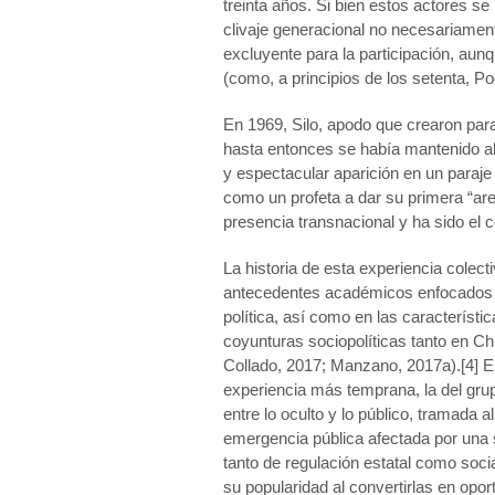
treinta años. Si bien estos actores s
clivaje generacional no necesariamente 
excluyente para la participación, au
(como, a principios de los setenta, 
En 1969, Silo, apodo que crearon pa
hasta entonces se había mantenido ale
y espectacular aparición en un paraje
como un profeta a dar su primera “ar
presencia transnacional y ha sido el 
La historia de esta experiencia cole
antecedentes académicos enfocados en
política, así como en las característ
coyunturas sociopolíticas tanto en Ch
Collado, 2017; Manzano, 2017a).[4] Es
experiencia más temprana, la del gru
entre lo oculto y lo público, tramada a
emergencia pública afectada por una s
tanto de regulación estatal como soci
su popularidad al convertirlas en opo