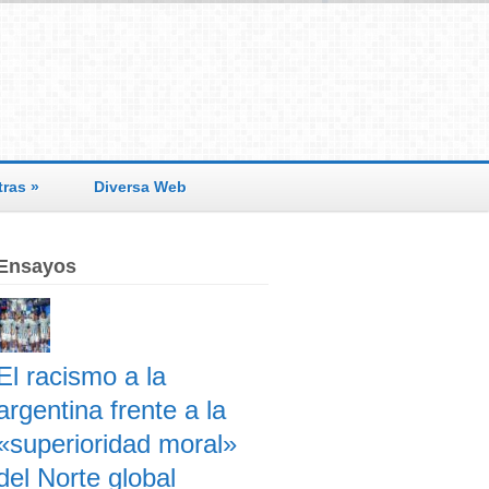
tras
»
Diversa Web
Ensayos
El racismo a la
argentina frente a la
«superioridad moral»
del Norte global