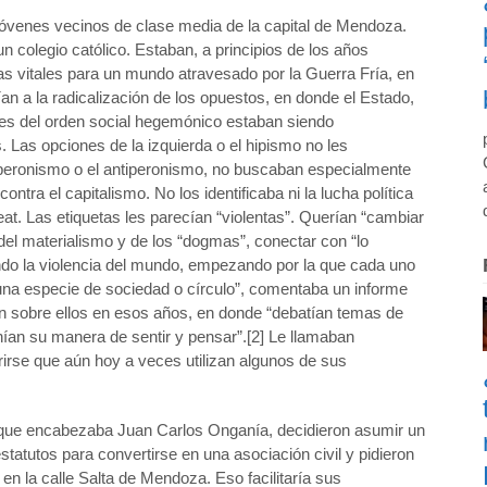
 Jóvenes vecinos de clase media de la capital de Mendoza.
colegio católico. Estaban, a principios de los años
as vitales para un mundo atravesado por la Guerra Fría, en
dían a la radicalización de los opuestos, en donde el Estado,
ciones del orden social hegemónico estaban siendo
. Las opciones de la izquierda o el hipismo no les
peronismo o el antiperonismo, no buscaban especialmente
 contra el capitalismo. No los identificaba ni la lucha política
beat. Las etiquetas les parecían “violentas”. Querían “cambiar
r del materialismo y de los “dogmas”, conectar con “lo
do la violencia del mundo, empezando por la que cada uno
“una especie de sociedad o círculo”, comentaba un informe
ron sobre ellos en esos años, en donde “debatían temas de
onían su manera de sentir y pensar”.[2] Le llamaban
rirse que aún hoy a veces utilizan algunos de sus
ar que encabezaba Juan Carlos Onganía, decidieron asumir un
atutos para convertirse en una asociación civil y pidieron
 en la calle Salta de Mendoza. Eso facilitaría sus