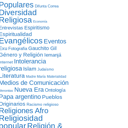
Populares
Difunta Correa
Diversidad
Religiosa
Economía
Entrevistas
Espiritismo
Espiritualidad
Evangélicos
Eventos
Gauchito Gil
Exu
Fotografía
Género y Religión
Iemanjá
Intolerancia
Internet
religiosa
Islam
Judaísmo
Literatura
Madre María
Materialidad
Medios de Comunicación
Nueva Era
Ontología
Menonitas
Papa argentino
Pueblos
Originarios
Racismo religioso
Religiones Afro
Religiosidad
popular
Religión &