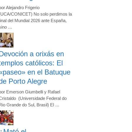
por Alejandro Frigerio
(UCA/CONICET) No solo perdimos la
final del Mundial 2026 ante España,
sino …
Devoción a orixás en
templos católicos: El
«paseo» en el Batuque
de Porto Alegre
por Emerson Giumbelli y Rafael
Cristaldo (Universidade Federal do
Rio Grande do Sul, Brasil) El …
¿Mató el