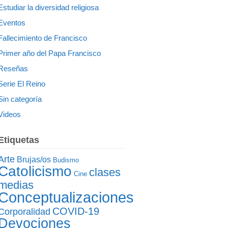
Estudiar la diversidad religiosa
Eventos
Fallecimiento de Francisco
Primer año del Papa Francisco
Reseñas
Serie El Reino
Sin categoría
Videos
Etiquetas
Arte
Brujas/os
Budismo
Catolicismo
clases
Cine
medias
Conceptualizaciones
COVID-19
Corporalidad
Devociones