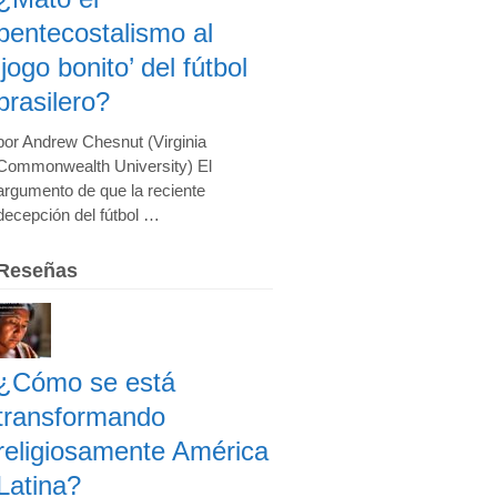
pentecostalismo al
‘jogo bonito’ del fútbol
brasilero?
por Andrew Chesnut (Virginia
Commonwealth University) El
argumento de que la reciente
decepción del fútbol …
Reseñas
¿Cómo se está
transformando
religiosamente América
Latina?