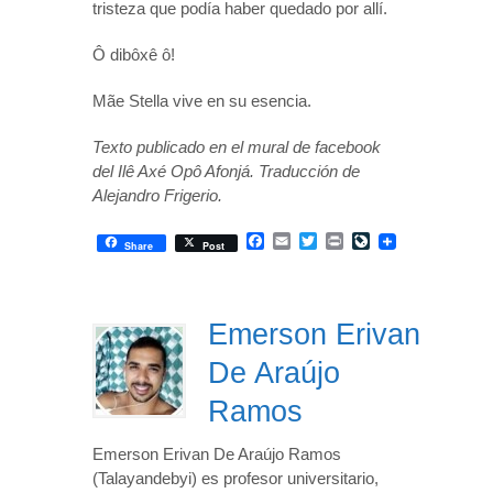
tristeza que podía haber quedado por allí.
Ô dibôxê ô!
Mãe Stella vive en su esencia.
Texto publicado en el mural de facebook
del Ilê Axé Opô Afonjá. Traducción de
Alejandro Frigerio.
Facebook
Email
Twitter
Print
LiveJournal
Share
Post
Emerson Erivan
De Araújo
Ramos
Emerson Erivan De Araújo Ramos
(Talayandebyi) es profesor universitario,