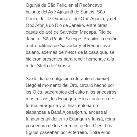
Ogunjá de São Felix, en el Recôncavo
baiano; del Axé Ajagunã de Santos, São
Paulo; del Ilê Oxumarê, del Opô Aganjú, y del
Opô Afonjá do Rio de Janeiro, entre otras
casas de axé de Salvador, Macapá, Río de
Janeiro, São Paulo, Sergipe, Brasilia, la región
metropolitana de Salvador y el Recôncavo
baiano, además de nietos de la casa que, se
hicieron presentes para rendir homenaje a la
mãe Stella de Oxossi.
Sexto día de obligación (durante el axexê).
Llegó el momento del Oró, círculo hecho por
los Ojés, sacerdotes del culto a los ancestros
masculinos, los Egungun. Ellos cantaron de
forma jerárquica y al final, entonaron
alabanzas a Babá Ajosanjorun, ancestral
fundamental del culto Egungun y Iansã, reina
poseedora de los secretos de los Ojés. Los
Eguns paseaban por el terreiro. Entre ellos,