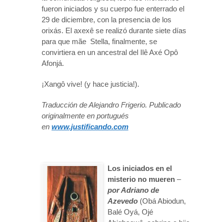
fueron iniciados y su cuerpo fue enterrado el
29 de diciembre, con la presencia de los
orixás. El axexê se realizó durante siete días
para que mãe Stella, finalmente, se
convirtiera en un ancestral del Ilê Axé Opô
Afonjá.
¡Xangô vive! (y hace justicia!).
Traducción de Alejandro Frigerio. Publicado
originalmente en portugués
en
www.justificando.com
Los iniciados en el
misterio no mueren
–
por Adriano de
Azevedo
(Obá Abiodun,
Balé Oyá, Ojé