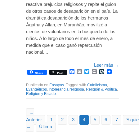
reactiva prejuicios religiosos y repite el guion
de otros casos de desaparición en el país. La
dramática desaparición de los hermanos
Ágatha y Allan, en Maranhão, movilizó a
cientos de voluntarios en la búsqueda de los
niños. A lo largo de todo el mes de enero, a
medida que el caso ganó repercusión
nacional, …
Leer más
→
Facebook
Email
Twitter
Print
LiveJournal
Share
Post
Publicado en
Ensayos
. Tagged with
Catolicismo
,
Evangélicos
,
Intolerancia religiosa
,
Religión & Política
,
Religión y Estado
.
←
Anterior
1
2
3
4
5
6
7
Siguie
→
Última