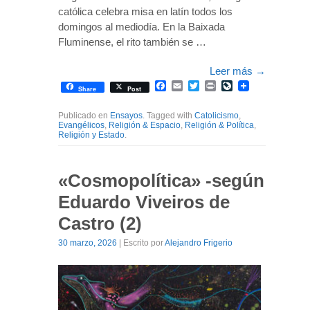
católica celebra misa en latín todos los
domingos al mediodía. En la Baixada
Fluminense, el rito también se …
Leer más
→
Facebook
Email
Twitter
Print
LiveJournal
Share
Post
Publicado en
Ensayos
. Tagged with
Catolicismo
,
Evangélicos
,
Religión & Espacio
,
Religión & Política
,
Religión y Estado
.
«Cosmopolítica» -según
Eduardo Viveiros de
Castro (2)
30 marzo, 2026
| Escrito por
Alejandro Frigerio