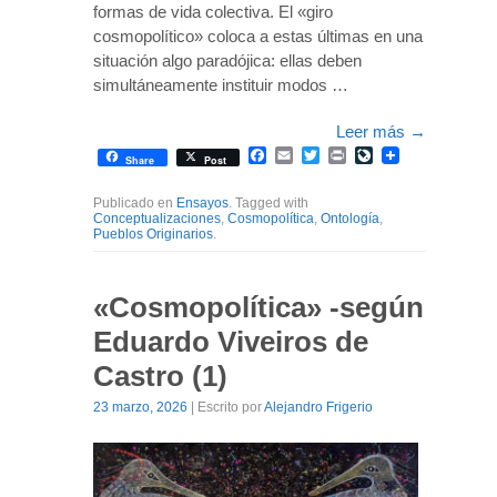
formas de vida colectiva. El «giro
cosmopolítico» coloca a estas últimas en una
situación algo paradójica: ellas deben
simultáneamente instituir modos …
Leer más
→
Facebook
Email
Twitter
Print
LiveJournal
Share
Post
Publicado en
Ensayos
. Tagged with
Conceptualizaciones
,
Cosmopolítica
,
Ontología
,
Pueblos Originarios
.
«Cosmopolítica» -según
Eduardo Viveiros de
Castro (1)
23 marzo, 2026
| Escrito por
Alejandro Frigerio