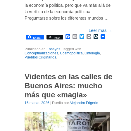
la economía política, pero que va más allá de
la «crítica de la economía política».
Preguntarse sobre los diferentes mundos …
Leer más
→
Facebook
Email
Twitter
Print
LiveJournal
Share
Post
Publicado en
Ensayos
. Tagged with
Conceptualizaciones
,
Cosmopolítica
,
Ontología
,
Pueblos Originarios
.
Videntes en las calles de
Buenos Aires: mucho
más que «magia»
16 marzo, 2026
| Escrito por
Alejandro Frigerio