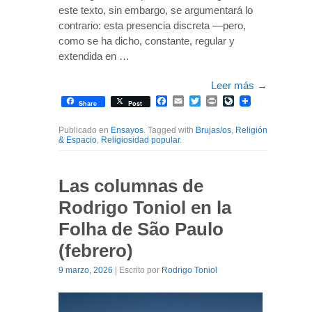
este texto, sin embargo, se argumentará lo
contrario: esta presencia discreta —pero,
como se ha dicho, constante, regular y
extendida en …
Leer más
→
Facebook
Email
Twitter
Print
LiveJournal
Share
Post
Publicado en
Ensayos
. Tagged with
Brujas/os
,
Religión
& Espacio
,
Religiosidad popular
.
Las columnas de
Rodrigo Toniol en la
Folha de São Paulo
(febrero)
9 marzo, 2026
| Escrito por
Rodrigo Toniol