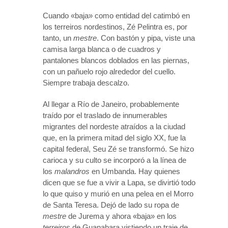
Cuando «baja» como entidad del catimbó en
los terreiros nordestinos, Zé Pelintra es, por
tanto, un
mestre
. Con bastón y pipa, viste una
camisa larga blanca o de cuadros y
pantalones blancos doblados en las piernas,
con un pañuelo rojo alrededor del cuello.
Siempre trabaja descalzo.
Al llegar a Río de Janeiro, probablemente
traído por el traslado de innumerables
migrantes del nordeste atraídos a la ciudad
que, en la primera mitad del siglo XX, fue la
capital federal, Seu Zé se transformó. Se hizo
carioca y su culto se incorporó a la línea de
los
malandros
en Umbanda. Hay quienes
dicen que se fue a vivir a Lapa, se divirtió todo
lo que quiso y murió en una pelea en el Morro
de Santa Teresa. Dejó de lado su ropa de
mestre
de Jurema y ahora «baja» en los
terreiros
de Guanabara vistiendo un traje de