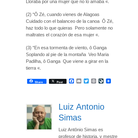
Lloraba por una mujer que no lo amaba «.
(2) “Ô Zé, cuando vienes de Alagoas
Cuidado con el balanceo de la canoa Ô Zé,
haz todo lo que quieras Pero solamente no
maltrates el corazón de esa mujer «.
(3) “En esa tormenta de viento, ô Ganga
Soplando al pie de la montaña Veo Maria
Padilha, ô Ganga Que viene a girar en la
tierra «.
Facebook
Email
Twitter
Print
LiveJournal
Share
Post
Luiz Antonio
Simas
Luiz Antônio Simas es
profesor de historia, y mestre