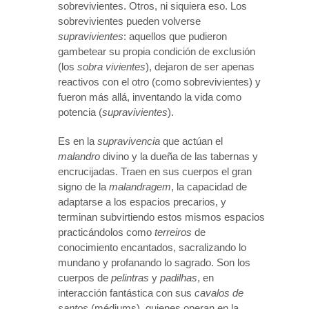
sobrevivientes. Otros, ni siquiera eso. Los
sobrevivientes pueden volverse
supravivientes
: aquellos que pudieron
gambetear su propia condición de exclusión
(los
sobra vivientes
), dejaron de ser apenas
reactivos con el otro (como sobrevivientes) y
fueron más allá, inventando la vida como
potencia (
supravivientes
).
Es en la
supravivencia
que actúan el
malandro
divino y la dueña de las tabernas y
encrucijadas. Traen en sus cuerpos el gran
signo de la
malandragem
, la capacidad de
adaptarse a los espacios precarios, y
terminan subvirtiendo estos mismos espacios
practicándolos como
terreiros
de
conocimiento encantados, sacralizando lo
mundano y profanando lo sagrado. Son los
cuerpos de
pelintras
y
padilhas
, en
interacción fantástica con sus
cavalos de
santos
(médiums), quienes operan en la