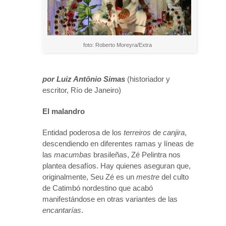
foto: Roberto Moreyra/Extra
por Luiz Ant
ô
nio Simas
(historiador y
escritor, Río de Janeiro)
El malandro
Entidad poderosa de los
terreiros
de
canjira
,
descendiendo en diferentes ramas y líneas de
las
macumbas
brasileñas, Zé Pelintra nos
plantea desafíos. Hay quienes aseguran que,
originalmente, Seu Zé es un
mestre
del culto
de Catimbó nordestino que acabó
manifestándose en otras variantes de las
encantarías
.