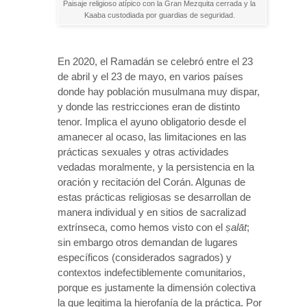
Paisaje religioso atípico con la Gran Mezquita cerrada y la
Kaaba custodiada por guardias de seguridad.
En 2020, el Ramadán se celebró entre el 23
de abril y el 23 de mayo, en varios países
donde hay población musulmana muy dispar,
y donde las restricciones eran de distinto
tenor. Implica el ayuno obligatorio desde el
amanecer al ocaso, las limitaciones en las
prácticas sexuales y otras actividades
vedadas moralmente, y la persistencia en la
oración y recitación del Corán. Algunas de
estas prácticas religiosas se desarrollan de
manera individual y en sitios de sacralizad
extrínseca, como hemos visto con el
ṣ
al
ā
t
;
sin embargo otros demandan de lugares
específicos (considerados sagrados) y
contextos indefectiblemente comunitarios,
porque es justamente la dimensión colectiva
la que legitima la hierofanía de la práctica. Por