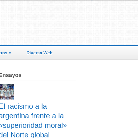
tras
»
Diversa Web
Ensayos
El racismo a la
argentina frente a la
«superioridad moral»
del Norte global