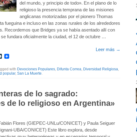
del mundo, y principio de todo». En el plano de lo
religioso la presencia temprana de las misiones
anglicanas motorizadas por el pionero Thomas
ta fueguina e incluso en las zonas rurales de los alrededores
s. Recordemos que Bridges ya se había asentado allí con
se fundara oficialmente la ciudad, el 12 de octubre …
Leer más
→
r
int
LiveJournal
agged with
Devociones Populares
,
Difunta Correa
,
Diversidad Religiosa
,
d popular
,
San La Muerte
.
nteras de lo sagrado:
es de lo religioso en Argentina»
Fabián Flores (GIEPEC-UNLu/CONICET) y Paula Seiguer
ignani-UBA/CONICET) Este libro explora, desde
pectivas muy heterogéneas y en escenarios temporal y