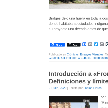
Bridges dejó una huella en toda la cos
donde habitaban sociedades indígena
su proyecto una década antes de que 
Facebook
Email
Twitte
Pr
Share
Post
Publicado en
Crónicas
,
Ensayos Visuales
. T
Gauchito Gil
,
Religión & Espacio
,
Religiosida
Introducción a «Fro
Definiciones y límit
21 julio, 2020
| Escrito por
Fabian Flores
por 
(Rav
pers