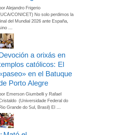
por Alejandro Frigerio
(UCA/CONICET) No solo perdimos la
final del Mundial 2026 ante España,
sino …
Devoción a orixás en
templos católicos: El
«paseo» en el Batuque
de Porto Alegre
por Emerson Giumbelli y Rafael
Cristaldo (Universidade Federal do
Rio Grande do Sul, Brasil) El …
¿Mató el