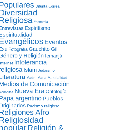
Populares
Difunta Correa
Diversidad
Religiosa
Economía
Entrevistas
Espiritismo
Espiritualidad
Evangélicos
Eventos
Gauchito Gil
Exu
Fotografía
Género y Religión
Iemanjá
Intolerancia
Internet
religiosa
Islam
Judaísmo
Literatura
Madre María
Materialidad
Medios de Comunicación
Nueva Era
Ontología
Menonitas
Papa argentino
Pueblos
Originarios
Racismo religioso
Religiones Afro
Religiosidad
popular
Religión &