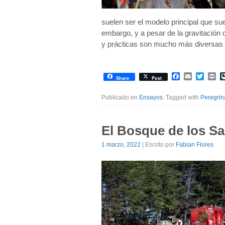
suelen ser el modelo principal que sue
embargo, y a pesar de la gravitación q
y prácticas son mucho más diversas
Facebook
Email
Twitte
Pr
Share
Post
Publicado en
Ensayos
. Tagged with
Peregrin
El Bosque de los S
1 marzo, 2022
| Escrito por
Fabian Flores