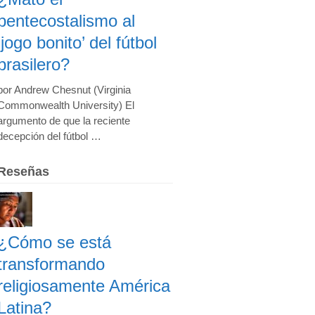
pentecostalismo al
‘jogo bonito’ del fútbol
brasilero?
por Andrew Chesnut (Virginia
Commonwealth University) El
argumento de que la reciente
decepción del fútbol …
Reseñas
¿Cómo se está
transformando
religiosamente América
Latina?