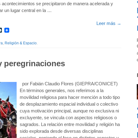
los acontecimientos se precipitaron de manera acelerada y
 un lugar central en la …
Leer más
→
r
int
LiveJournal
ra
,
Religión & Espacio
.
 y peregrinaciones
por Fabián Claudio Flores (GIEPRA/CONICET)
En términos generales, nos referimos a la
movilidad religiosa para hacer mención a todo tipo
de desplazamiento espacial individual o colectivo
cuya motivación principal, aunque no exclusiva ni
excluyente, se vincula con aspectos religiosos o
sagrados. La relación entre movilidad y religión ha
sido explorada desde diversas disciplinas
sociales, poniendo el foco en distintos aspectos y