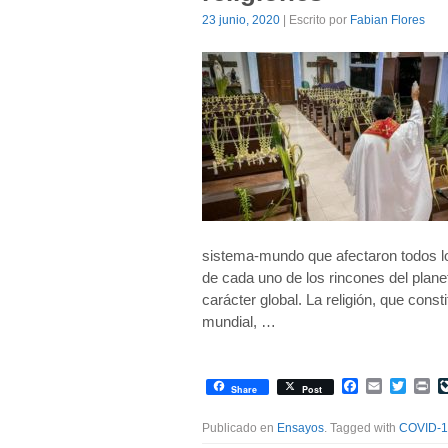
23 junio, 2020
| Escrito por
Fabian Flores
sistema-mundo que afectaron todos lo
de cada uno de los rincones del plan
carácter global. La religión, que cons
mundial, …
Facebook
Email
Twitte
Pr
Share
Post
Publicado en
Ensayos
. Tagged with
COVID-1