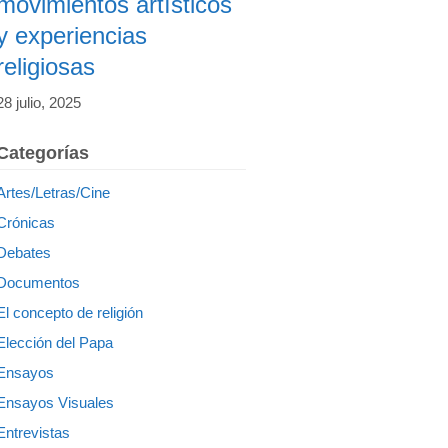
movimientos artísticos
y experiencias
religiosas
28 julio, 2025
Categorías
Artes/Letras/Cine
Crónicas
Debates
Documentos
El concepto de religión
Elección del Papa
Ensayos
Ensayos Visuales
Entrevistas