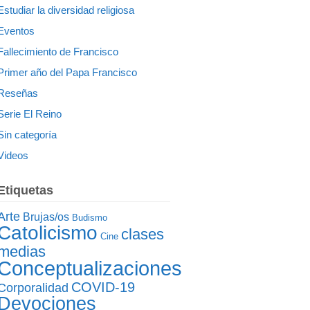
Estudiar la diversidad religiosa
Eventos
Fallecimiento de Francisco
Primer año del Papa Francisco
Reseñas
Serie El Reino
Sin categoría
Videos
Etiquetas
Arte
Brujas/os
Budismo
Catolicismo
clases
Cine
medias
Conceptualizaciones
COVID-19
Corporalidad
Devociones