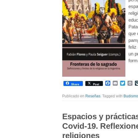
espa
reli
educ
Pata
que 
pamp
feliz
un p
form
Facebook
Email
Twitte
Pr
Share
Post
Publicado en
Reseñas
. Tagged with
Budism
Espacios y práctica
Covid-19. Reflexione
religiones