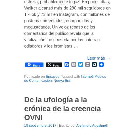
estrella, probablemente fugaz. En pocos días,
Walker alcanzó más de 290 mil seguidores en
TikTok y 73 mil en Instagram, con millones de
posteos comentados, compartidos y
megusteados. Un veloz repaso de los
comentarios del público revela que la
viralización fue causada por los haters u
odiadores y los bromistas …
Leer más
→
Facebook
Email
Twitter
Print
LiveJournal
Share
Post
Publicado en
Ensayos
. Tagged with
Internet
,
Medios
de Comunicación
,
Nueva Era
.
De la ufología a la
crónica de la creencia
OVNI
19 septiembre, 2017
| Escrito por
Alejandro Agostinelli