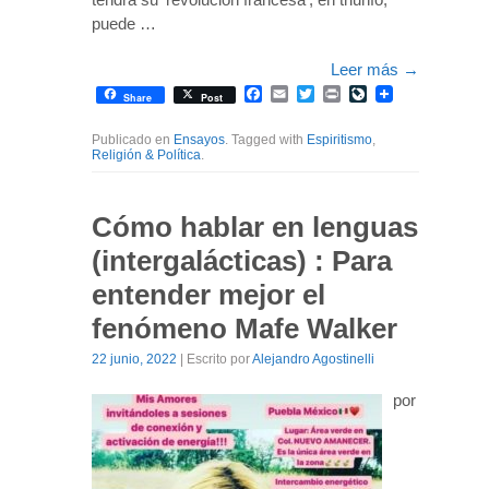
puede …
Leer más
→
Facebook
Email
Twitter
Print
LiveJournal
Share
Post
Publicado en
Ensayos
. Tagged with
Espiritismo
,
Religión & Política
.
Cómo hablar en lenguas
(intergalácticas) : Para
entender mejor el
fenómeno Mafe Walker
22 junio, 2022
| Escrito por
Alejandro Agostinelli
por