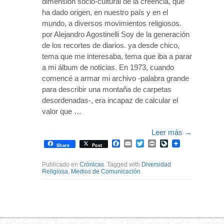
dimensión socio-cultural de la creencia, que
ha dado origen, en nuestro país y en el
mundo, a diversos movimientos religiosos.
por Alejandro Agostinelli Soy de la generación
de los recortes de diarios. ya desde chico,
tema que me interesaba, tema que iba a parar
a mi álbum de noticias. En 1973, cuando
comencé a armar mi archivo -palabra grande
para describir una montaña de carpetas
desordenadas-, era incapaz de calcular el
valor que …
Leer más
→
Facebook
Email
Twitter
Print
LiveJournal
Share
Post
Publicado en
Crónicas
. Tagged with
Diversidad
Religiosa
,
Medios de Comunicación
.