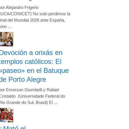
por Alejandro Frigerio
(UCA/CONICET) No solo perdimos la
final del Mundial 2026 ante España,
sino …
Devoción a orixás en
templos católicos: El
«paseo» en el Batuque
de Porto Alegre
por Emerson Giumbelli y Rafael
Cristaldo (Universidade Federal do
Rio Grande do Sul, Brasil) El …
¿Mató el