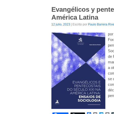
Evangélicos y pente
América Latina
12 julio, 2023
| Escrito por
Paulo Barrera Riv
por
For
pen
Soc
de 
man
a o
com
se 
con
déc
pen