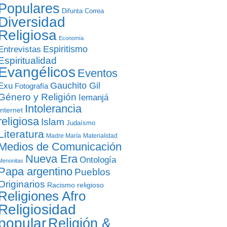
Populares
Difunta Correa
Diversidad
Religiosa
Economía
Entrevistas
Espiritismo
Espiritualidad
Evangélicos
Eventos
Gauchito Gil
Exu
Fotografía
Género y Religión
Iemanjá
Intolerancia
Internet
religiosa
Islam
Judaísmo
Literatura
Madre María
Materialidad
Medios de Comunicación
Nueva Era
Ontología
Menonitas
Papa argentino
Pueblos
Originarios
Racismo religioso
Religiones Afro
Religiosidad
popular
Religión &