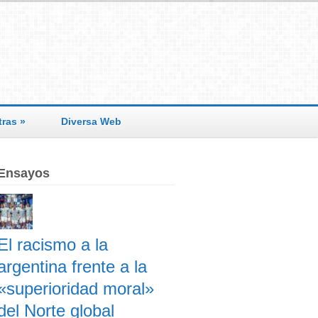
tras
»
Diversa Web
Ensayos
El racismo a la
argentina frente a la
«superioridad moral»
del Norte global