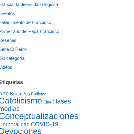
Estudiar la diversidad religiosa
Eventos
Fallecimiento de Francisco
Primer año del Papa Francisco
Reseñas
Serie El Reino
Sin categoría
Videos
Etiquetas
Arte
Brujas/os
Budismo
Catolicismo
clases
Cine
medias
Conceptualizaciones
COVID-19
Corporalidad
Devociones