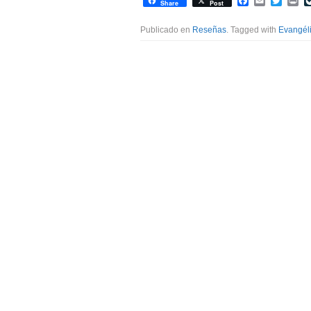
Facebook
Email
Twitte
Pr
Share
Post
Publicado en
Reseñas
. Tagged with
Evangél