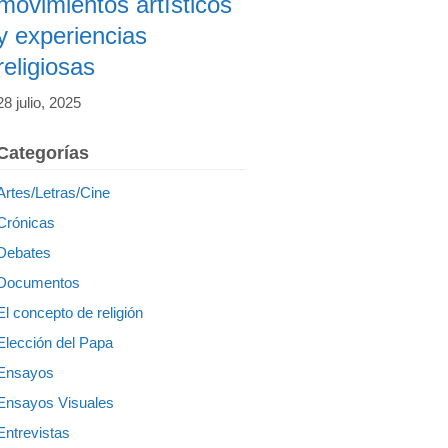
movimientos artísticos
y experiencias
religiosas
28 julio, 2025
Categorías
Artes/Letras/Cine
Crónicas
Debates
Documentos
El concepto de religión
Elección del Papa
Ensayos
Ensayos Visuales
Entrevistas