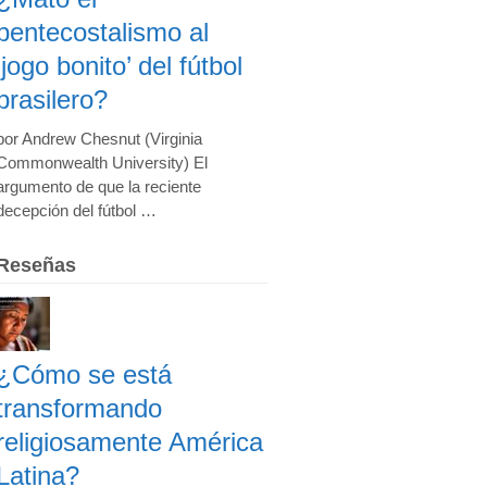
pentecostalismo al
‘jogo bonito’ del fútbol
brasilero?
por Andrew Chesnut (Virginia
Commonwealth University) El
argumento de que la reciente
decepción del fútbol …
Reseñas
¿Cómo se está
transformando
religiosamente América
Latina?