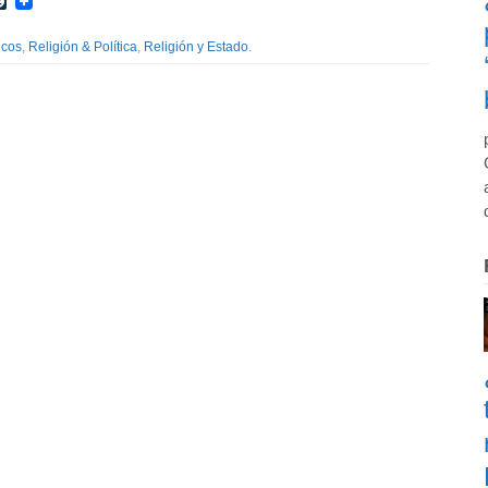
r
int
LiveJournal
icos
,
Religión & Política
,
Religión y Estado
.