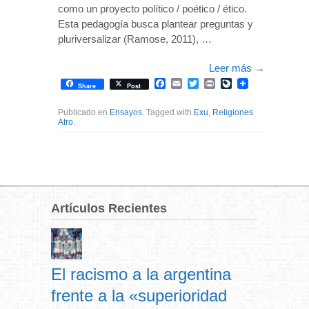
como un proyecto político / poético / ético.
Esta pedagogía busca plantear preguntas y
pluriversalizar (Ramose, 2011), …
Leer más
→
Facebook
Email
Twitter
Print
LiveJournal
Share
Post
Publicado en
Ensayos
. Tagged with
Exu
,
Religiones
Afro
.
Artículos Recientes
El racismo a la argentina
frente a la «superioridad