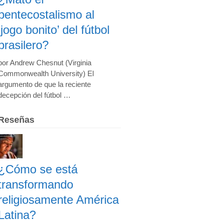
pentecostalismo al
‘jogo bonito’ del fútbol
brasilero?
por Andrew Chesnut (Virginia
Commonwealth University) El
argumento de que la reciente
decepción del fútbol …
Reseñas
¿Cómo se está
transformando
religiosamente América
Latina?