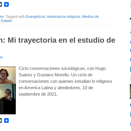
r
int
LiveJournal
ino
. Tagged with
Evangélicos
,
Intolerancia religiosa
,
Medios de
y Estado
.
: Mi trayectoria en el estudio de
án
Ciclo conversaciones sociológicas, con Hugo
Suárez y Gustavo Morello. Un ciclo de
conversaciones con quienes estudian lo religioso
en America Latina y alrededores. 10 de
septiembre de 2021.
r
int
LiveJournal