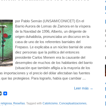
por Pablo Semán (UNSAM/CONICET) En el
Barrio Aurora de Lomas de Zamora en la víspera
de la Navidad de 1996, Alberto, un dirigente de
origen duhaldista, pronunciaba un discurso en la
casa de uno de los referentes barriales del
Frepaso. Le explicaba a un núcleo barrial de unas
diez personas que la política del entonces
presidente Carlos Menem era la causante del
desempleo de muchos de los habitantes del barrio
(situación que también afligía a la mayoría de los
as importaciones y el precio del dólar afectaban las fuentes
ca que las protegiese. Para lograrlo, había que cambiar …
Leer más
→
r
int
LiveJournal
 religiosa
,
Reseñas
. Tagged with
Catolicismo
,
Conceptualizaciones
,