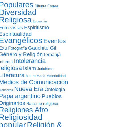
Populares
Difunta Correa
Diversidad
Religiosa
Economía
Entrevistas
Espiritismo
Espiritualidad
Evangélicos
Eventos
Gauchito Gil
Exu
Fotografía
Género y Religión
Iemanjá
Intolerancia
Internet
religiosa
Islam
Judaísmo
Literatura
Madre María
Materialidad
Medios de Comunicación
Nueva Era
Ontología
Menonitas
Papa argentino
Pueblos
Originarios
Racismo religioso
Religiones Afro
Religiosidad
popular
Religión &