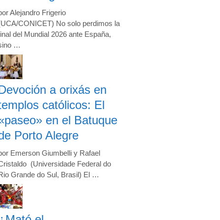
por Alejandro Frigerio
(UCA/CONICET) No solo perdimos la
final del Mundial 2026 ante España,
sino …
Devoción a orixás en
templos católicos: El
«paseo» en el Batuque
de Porto Alegre
por Emerson Giumbelli y Rafael
Cristaldo (Universidade Federal do
Rio Grande do Sul, Brasil) El …
¿Mató el