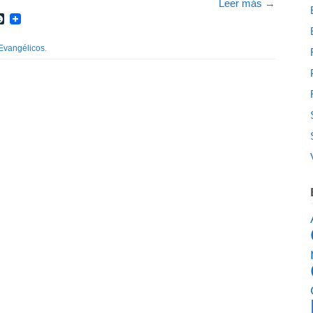
Leer más
→
r
int
LiveJournal
Evangélicos
.