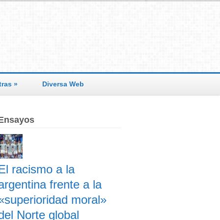
tras
»
Diversa Web
Ensayos
El racismo a la
argentina frente a la
«superioridad moral»
del Norte global