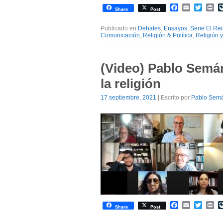
Facebook
Email
Twitte
Pr
Share
Post
Publicado en
Debates
,
Ensayos
,
Serie El Re
Comunicación
,
Religión & Política
,
Religión 
(Video) Pablo Semán
la religión
17 septiembre, 2021
| Escrito por
Pablo Sem
Facebook
Email
Twitte
Pr
Share
Post