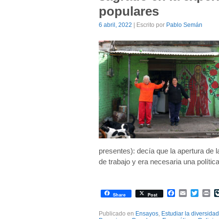
populares
6 abril, 2022
| Escrito por
Pablo Semán
presentes): decía que la apertura de l
de trabajo y era necesaria una políti
Facebook
Email
Twitte
Pr
Share
Post
Publicado en
Ensayos
,
Estudiar la diversidad