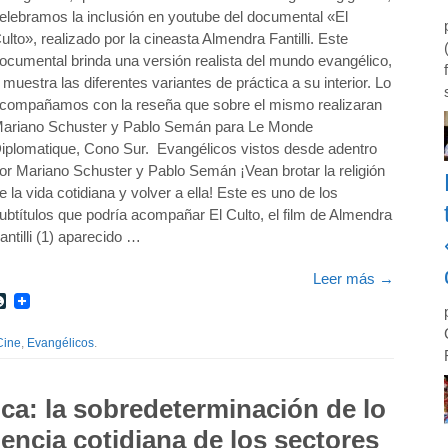
elebramos la inclusión en youtube del documental «El
ulto», realizado por la cineasta Almendra Fantilli. Este
ocumental brinda una versión realista del mundo evangélico,
 muestra las diferentes variantes de práctica a su interior. Lo
compañamos con la reseña que sobre el mismo realizaran
ariano Schuster y Pablo Semán para Le Monde
iplomatique, Cono Sur. Evangélicos vistos desde adentro
or Mariano Schuster y Pablo Semán ¡Vean brotar la religión
e la vida cotidiana y volver a ella! Este es uno de los
ubtítulos que podría acompañar El Culto, el film de Almendra
antilli (1) aparecido …
Leer más
→
r
int
LiveJournal
Cine
,
Evangélicos
.
ca: la sobredeterminación de lo
encia cotidiana de los sectores