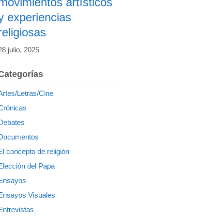
movimientos artísticos
y experiencias
religiosas
28 julio, 2025
Categorías
Artes/Letras/Cine
Crónicas
Debates
Documentos
El concepto de religión
Elección del Papa
Ensayos
Ensayos Visuales
Entrevistas