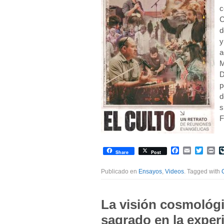
c
C
d
y
a
M
D
p
d
s
F
Facebook
Email
Twitte
Pr
Share
Post
Publicado en
Ensayos
,
Videos
. Tagged with
La visión cosmológi
sagrado en la experi