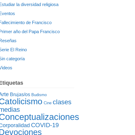
Estudiar la diversidad religiosa
Eventos
Fallecimiento de Francisco
Primer año del Papa Francisco
Reseñas
Serie El Reino
Sin categoría
Videos
Etiquetas
Arte
Brujas/os
Budismo
Catolicismo
clases
Cine
medias
Conceptualizaciones
COVID-19
Corporalidad
Devociones