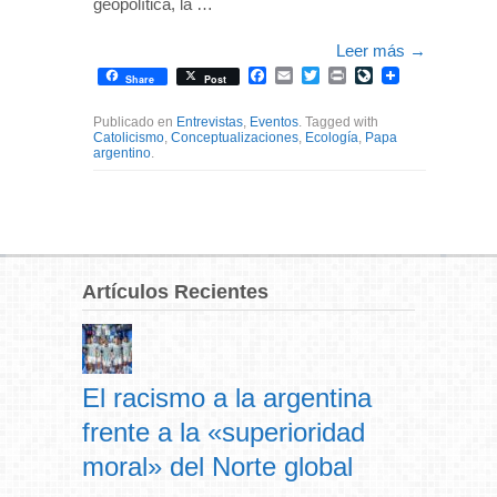
geopolítica, la …
Leer más
→
Facebook
Email
Twitter
Print
LiveJournal
Share
Post
Publicado en
Entrevistas
,
Eventos
. Tagged with
Catolicismo
,
Conceptualizaciones
,
Ecología
,
Papa
argentino
.
Artículos Recientes
El racismo a la argentina
frente a la «superioridad
moral» del Norte global