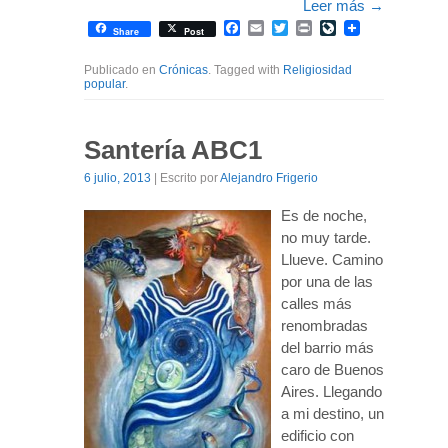
Leer más
→
Facebook
Email
Twitter
Print
LiveJournal
Share
Post
Publicado en
Crónicas
. Tagged with
Religiosidad
popular
.
Santería ABC1
6 julio, 2013
| Escrito por
Alejandro Frigerio
Es de noche,
no muy tarde.
Llueve. Camino
por una de las
calles más
renombradas
del barrio más
caro de Buenos
Aires. Llegando
a mi destino, un
edificio con