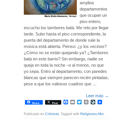
amplios
departamentos
que ocupan un
piso entero,
escucho los tambores batá. Me reto por llegar
tarde. Subo hasta el piso correspondiente, la
puerta del departamento de donde sale la
música está abierta. Pienso: ¿y los vecinos?
¿Cómo no se están quejando ya? ¿Tambores
batá en este barrio? Sin embargo, nadie se
queja en toda la noche –o al menos, no que
yo sepa. Entro al departamento, con paredes
blancas que siempre parecen recién pintadas,
pese a que los valiosos cuadros que …
Leer más
→
Facebook
Email
Twitter
Print
LiveJournal
Share
Post
Publicado en
Crónicas
. Tagged with
Religiones Afro
.