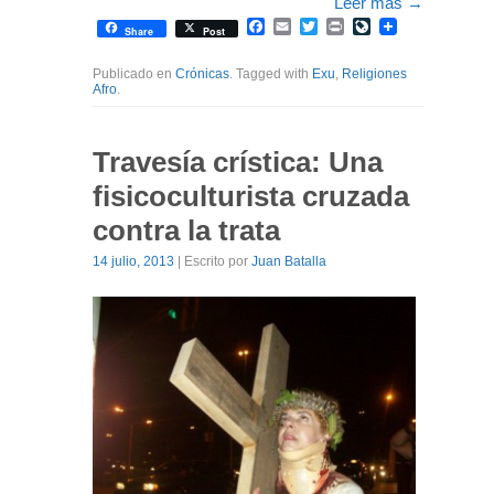
Leer más
→
Facebook
Email
Twitter
Print
LiveJournal
Share
Post
Publicado en
Crónicas
. Tagged with
Exu
,
Religiones
Afro
.
Travesía crística: Una
fisicoculturista cruzada
contra la trata
14 julio, 2013
| Escrito por
Juan Batalla