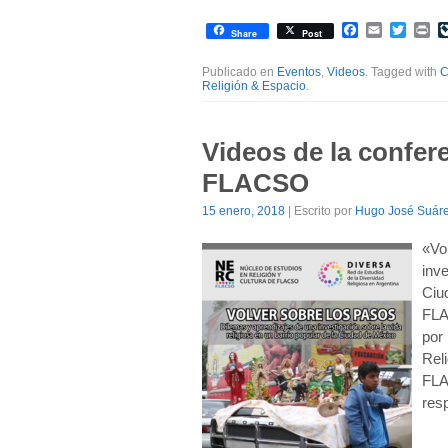
Facebook
Email
Twitte
Pr
Share
Post
Publicado en
Eventos
,
Videos
. Tagged with
C
Religión & Espacio
.
Videos de la confer
FLACSO
15 enero, 2018
| Escrito por
Hugo José Suár
«Vo
inve
Ciu
FLA
por
Reli
FLA
res