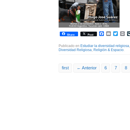
Facebook
Email
Twitte
Pr
Share
Post
Publicado en
Estudiar la diversidad religiosa
Diversidad Religiosa
,
Religión & Espacio
.
first
← Anterior
6
7
8