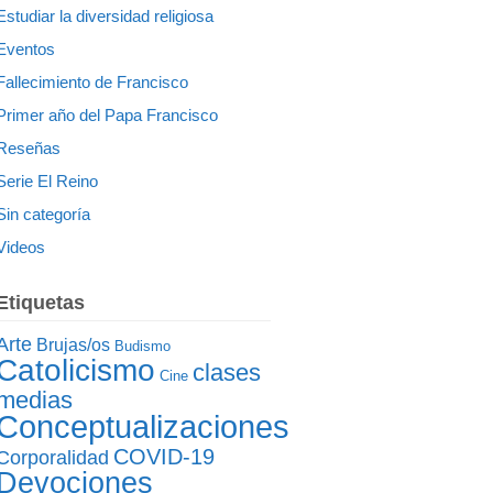
Estudiar la diversidad religiosa
Eventos
Fallecimiento de Francisco
Primer año del Papa Francisco
Reseñas
Serie El Reino
Sin categoría
Videos
Etiquetas
Arte
Brujas/os
Budismo
Catolicismo
clases
Cine
medias
Conceptualizaciones
COVID-19
Corporalidad
Devociones