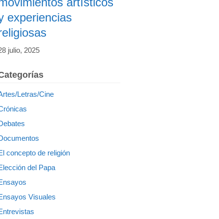
movimientos artísticos
y experiencias
religiosas
28 julio, 2025
Categorías
Artes/Letras/Cine
Crónicas
Debates
Documentos
El concepto de religión
Elección del Papa
Ensayos
Ensayos Visuales
Entrevistas