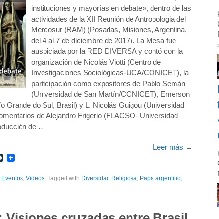
instituciones y mayorías en debate», dentro de las
actividades de la XII Reunión de Antropologia del
Mercosur (RAM) (Posadas, Misiones, Argentina,
del 4 al 7 de diciembre de 2017). La Mesa fue
auspiciada por la RED DIVERSA y contó con la
organización de Nicolás Viotti (Centro de
Investigaciones Sociológicas-UCA/CONICET), la
participación como expositores de Pablo Semán
(Universidad de San Martín/CONICET), Emerson
o Grande do Sul, Brasil) y L. Nicolás Guigou (Universidad
comentarios de Alejandro Frigerio (FLACSO- Universidad
roducción de …
Leer más
→
r
int
LiveJournal
,
Eventos
,
Videos
. Tagged with
Diversidad Religiosa
,
Papa argentino
,
: Visiones cruzadas entre Brasil