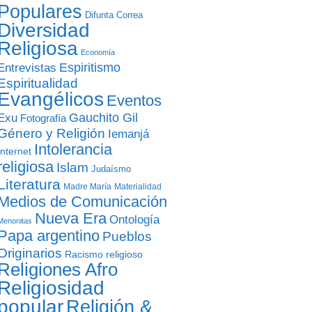
Populares
Difunta Correa
Diversidad
Religiosa
Economía
Entrevistas
Espiritismo
Espiritualidad
Evangélicos
Eventos
Gauchito Gil
Exu
Fotografía
Género y Religión
Iemanjá
Intolerancia
Internet
religiosa
Islam
Judaísmo
Literatura
Madre María
Materialidad
Medios de Comunicación
Nueva Era
Ontología
Menonitas
Papa argentino
Pueblos
Originarios
Racismo religioso
Religiones Afro
Religiosidad
popular
Religión &