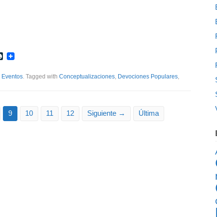
r
int
LiveJournal
,
Eventos
. Tagged with
Conceptualizaciones
,
Devociones Populares
,
9
10
11
12
Siguiente →
Última