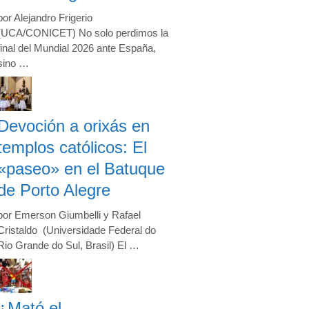
por Alejandro Frigerio
(UCA/CONICET) No solo perdimos la
final del Mundial 2026 ante España,
sino …
Devoción a orixás en
templos católicos: El
«paseo» en el Batuque
de Porto Alegre
por Emerson Giumbelli y Rafael
Cristaldo (Universidade Federal do
Rio Grande do Sul, Brasil) El …
¿Mató el