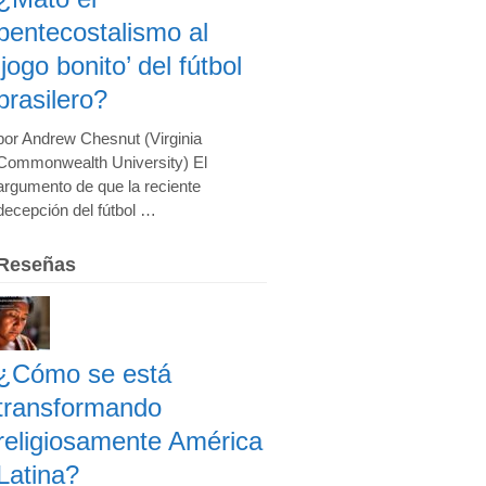
pentecostalismo al
‘jogo bonito’ del fútbol
brasilero?
por Andrew Chesnut (Virginia
Commonwealth University) El
argumento de que la reciente
decepción del fútbol …
Reseñas
¿Cómo se está
transformando
religiosamente América
Latina?