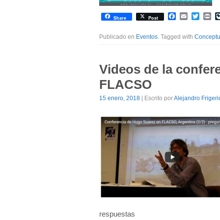
Facebook
Email
Twitte
Pr
Share
Post
Publicado en
Eventos
. Tagged with
Conceptu
Videos de la confer
FLACSO
15 enero, 2018
| Escrito por
Alejandro Frigeri
respuestas