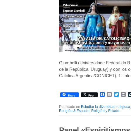
Giumbelli (Universidade Federal do Rí
de la República, Uruguay) y con los 
Católica Argentina/CONICET). 1- Int
Facebook
Email
Twitte
Pr
Share
Post
Publicado en
Estudiar la diversidad religiosa
Religión & Espacio
,
Religión y Estado
.
Panel «Espiritismos