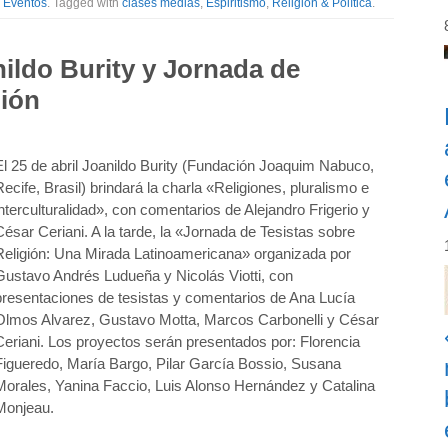
,
Eventos
. Tagged with
clases medias
,
Espiritismo
,
Religión & Política
.
ildo Burity y Jornada de
gión
El 25 de abril Joanildo Burity (Fundación Joaquim Nabuco,
Recife, Brasil) brindará la charla «Religiones, pluralismo e
interculturalidad», con comentarios de Alejandro Frigerio y
César Ceriani. A la tarde, la «Jornada de Tesistas sobre
Religión: Una Mirada Latinoamericana» organizada por
Gustavo Andrés Ludueña y Nicolás Viotti, con
presentaciones de tesistas y comentarios de Ana Lucía
Olmos Alvarez, Gustavo Motta, Marcos Carbonelli y César
Ceriani. Los proyectos serán presentados por: Florencia
Figueredo, María Bargo, Pilar García Bossio, Susana
Morales, Yanina Faccio, Luis Alonso Hernández y Catalina
Monjeau.