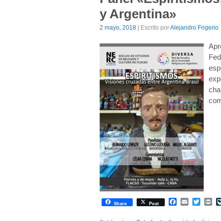
y Argentina»
2 mayo, 2018
| Escrito por
Alejandro Frigerio
Apr
Fed
esp
exp
cha
com
Facebook
Email
Twitte
Pr
Share
Post