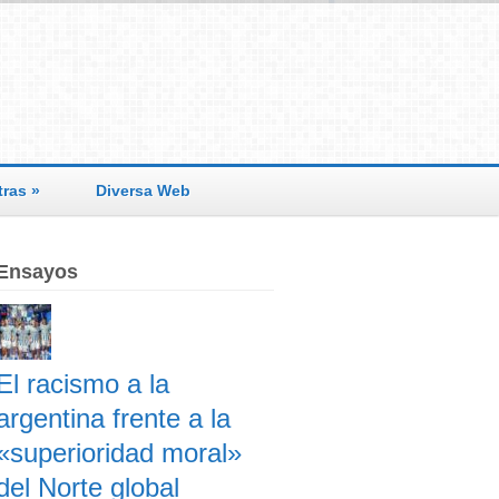
tras
»
Diversa Web
Ensayos
El racismo a la
argentina frente a la
«superioridad moral»
del Norte global