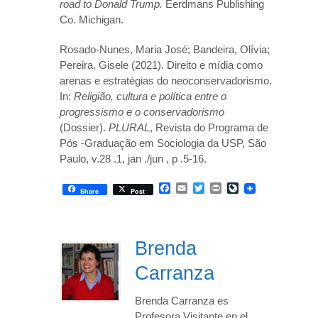
road to Donald Trump.
Eerdmans Publishing
Co. Michigan.
Rosado-Nunes, Maria José; Bandeira, Olívia;
Pereira, Gisele (2021). Direito e mídia como
arenas e estratégias do neoconservadorismo.
In:
Religião, cultura e política entre o
progressismo e o conservadorismo
(Dossier).
PLURAL
, Revista do Programa de
Pós -Graduação em Sociologia da USP, São
Paulo, v.28 .1, jan ./jun , p .5-16.
Facebook
Email
Twitter
Print
LiveJournal
Share
Post
Brenda
Carranza
Brenda Carranza es
Profesora Visitante en el