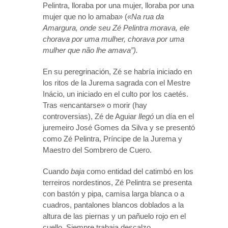
Pelintra, lloraba por una mujer, lloraba por una
mujer que no lo amaba» (
«Na rua da
Amargura, onde seu Zé Pelintra morava, ele
chorava por uma mulher, chorava por uma
mulher que não lhe amava”).
En su peregrinación, Zé se habría iniciado en
los ritos de la Jurema sagrada con el Mestre
Inácio, un iniciado en el culto por los caetés.
Tras «encantarse» o morir (hay
controversias), Zé de Aguiar
llegó
un día en el
juremeiro José Gomes da Silva y se presentó
como Zé Pelintra, Príncipe de la Jurema y
Maestro del Sombrero de Cuero.
Cuando
baja
como entidad del catimbó en los
terreiros nordestinos, Zé Pelintra se presenta
con bastón y pipa, camisa larga blanca o a
cuadros, pantalones blancos doblados a la
altura de las piernas y un pañuelo rojo en el
cuello. Siempre trabaja descalzo.