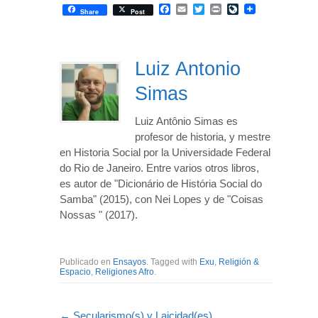
Facebook
Email
Twitter
Print
LiveJournal
Share
Post
Luiz Antonio
Simas
Luiz Antônio Simas es
profesor de historia, y mestre
en Historia Social por la Universidade Federal
do Rio de Janeiro. Entre varios otros libros,
es autor de "Dicionário de História Social do
Samba" (2015), con Nei Lopes y de "Coisas
Nossas " (2017).
Publicado en
Ensayos
. Tagged with
Exu
,
Religión &
Espacio
,
Religiones Afro
.
←
Secularismo(s) y Laicidad(es)