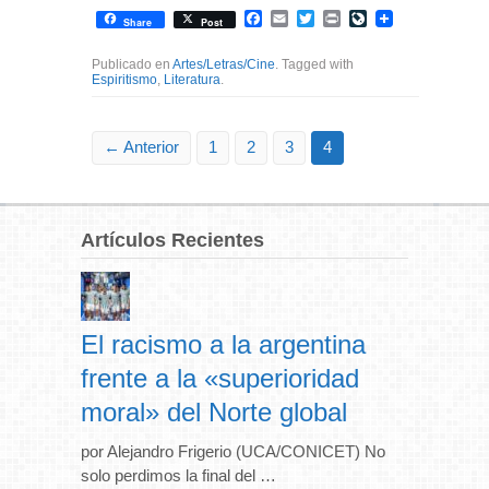
Facebook
Email
Twitter
Print
LiveJournal
Share
Post
Publicado en
Artes/Letras/Cine
. Tagged with
Espiritismo
,
Literatura
.
← Anterior
1
2
3
4
Artículos Recientes
El racismo a la argentina
frente a la «superioridad
moral» del Norte global
por Alejandro Frigerio (UCA/CONICET) No
solo perdimos la final del …