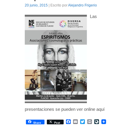
20 junio, 2015
| Escrito por
Alejandro Frigerio
Las
presentaciones se pueden ver online aquí
Facebook
Email
Twitter
Print
LiveJournal
Share
Post