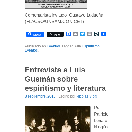
Comentarista invitado: Gustavo Ludueña
(FLACSO/UNSAM/CONICET)
Facebook
Email
Twitter
Print
LiveJournal
Share
Post
Publicado en
Eventos
. Tagged with
Espiritismo
,
Eventos
.
Entrevista a Luis
Gusmán sobre
espiritismo y literatura
8 septiembre, 2013
| Escrito por
Nicolás Viotti
Por
Patricio
Lenard
Ningún