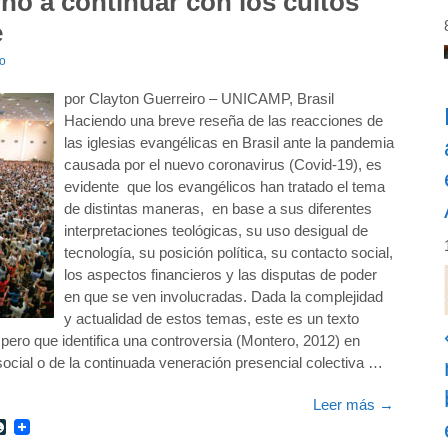
rno a continuar con los cultos
e
ro
por Clayton Guerreiro – UNICAMP, Brasil
Haciendo una breve reseña de las reacciones de
las iglesias evangélicas en Brasil ante la pandemia
causada por el nuevo coronavirus (Covid-19), es
evidente que los evangélicos han tratado el tema
de distintas maneras, en base a sus diferentes
interpretaciones teológicas, su uso desigual de
tecnología, su posición política, su contacto social,
los aspectos financieros y las disputas de poder
en que se ven involucradas. Dada la complejidad
y actualidad de estos temas, este es un texto
pero que identifica una controversia (Montero, 2012) en
social o de la continuada veneración presencial colectiva …
Leer más
→
r
int
LiveJournal