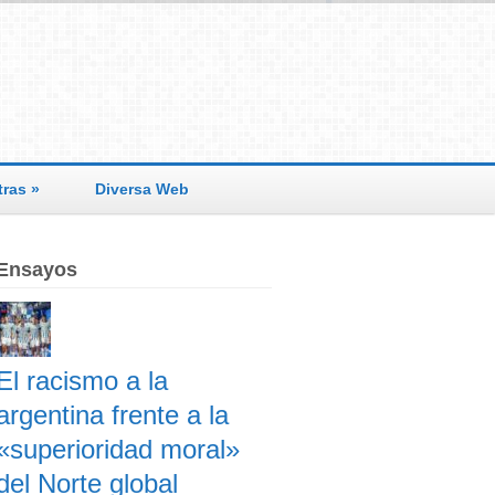
tras
»
Diversa Web
Ensayos
El racismo a la
argentina frente a la
«superioridad moral»
del Norte global