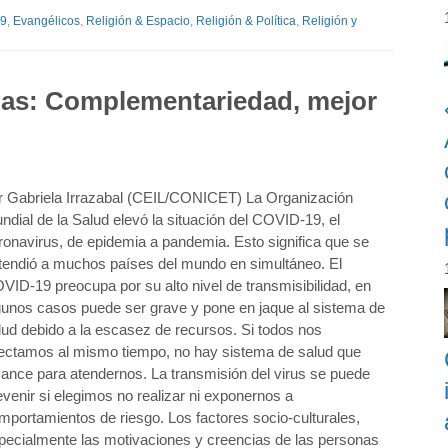
9
,
Evangélicos
,
Religión & Espacio
,
Religión & Política
,
Religión y
ias: Complementariedad, mejor
r Gabriela Irrazabal (CEIL/CONICET) La Organización
ndial de la Salud elevó la situación del COVID-19, el
ronavirus, de epidemia a pandemia. Esto significa que se
tendió a muchos países del mundo en simultáneo. El
VID-19 preocupa por su alto nivel de transmisibilidad, en
gunos casos puede ser grave y pone en jaque al sistema de
lud debido a la escasez de recursos. Si todos nos
fectamos al mismo tiempo, no hay sistema de salud que
cance para atendernos. La transmisión del virus se puede
evenir si elegimos no realizar ni exponernos a
mportamientos de riesgo. Los factores socio-culturales,
pecialmente las motivaciones y creencias de las personas