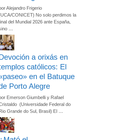
por Alejandro Frigerio
(UCA/CONICET) No solo perdimos la
final del Mundial 2026 ante España,
sino …
Devoción a orixás en
templos católicos: El
«paseo» en el Batuque
de Porto Alegre
por Emerson Giumbelli y Rafael
Cristaldo (Universidade Federal do
Rio Grande do Sul, Brasil) El …
¿Mató el