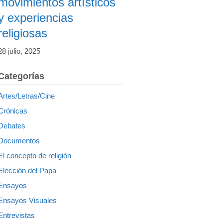
movimientos artísticos
y experiencias
religiosas
28 julio, 2025
Categorías
Artes/Letras/Cine
Crónicas
Debates
Documentos
El concepto de religión
Elección del Papa
Ensayos
Ensayos Visuales
Entrevistas