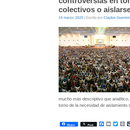
controversias en to
colectivos o aislars
16 marzo, 2020
| Escrito por
Clayton Guerrei
mucho más descriptivo que analítico, 
torno de la necesidad de aislamiento 
Facebook
Email
Twitte
Pr
Share
Post