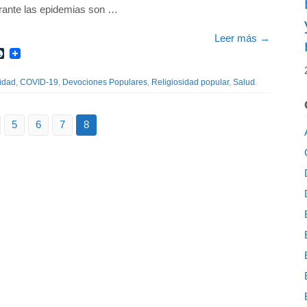
rante las epidemias son …
Leer más
→
r
int
LiveJournal
idad
,
COVID-19
,
Devociones Populares
,
Religiosidad popular
,
Salud
.
5
6
7
8