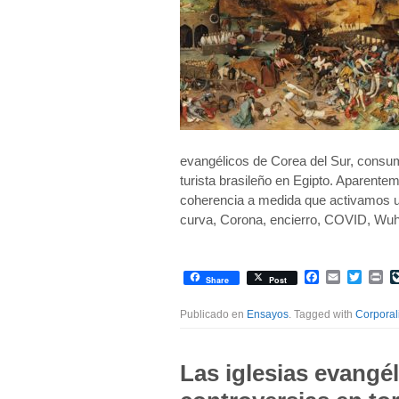
evangélicos de Corea del Sur, consumo
turista brasileño en Egipto. Aparente
coherencia a medida que activamos un
curva, Corona, encierro, COVID, Wu
Facebook
Email
Twitte
Pr
Share
Post
Publicado en
Ensayos
. Tagged with
Corporal
Las iglesias evangél