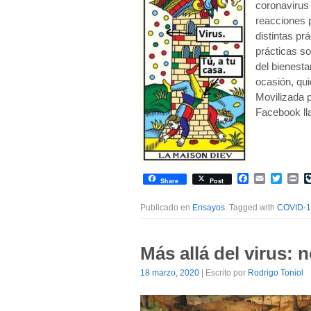
coronavirus
reacciones p
distintas pr
prácticas s
del bienesta
ocasión, qui
Movilizada p
Facebook l
Facebook
Email
Twitte
Pr
Share
Post
Publicado en
Ensayos
. Tagged with
COVID-1
Más allá del virus:
18 marzo, 2020
| Escrito por
Rodrigo Toniol