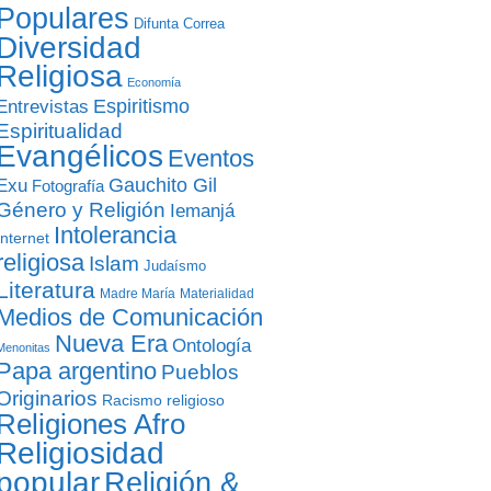
Populares
Difunta Correa
Diversidad
Religiosa
Economía
Entrevistas
Espiritismo
Espiritualidad
Evangélicos
Eventos
Gauchito Gil
Exu
Fotografía
Género y Religión
Iemanjá
Intolerancia
Internet
religiosa
Islam
Judaísmo
Literatura
Madre María
Materialidad
Medios de Comunicación
Nueva Era
Ontología
Menonitas
Papa argentino
Pueblos
Originarios
Racismo religioso
Religiones Afro
Religiosidad
popular
Religión &