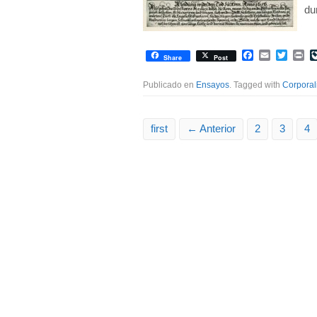
du
Facebook
Email
Twitte
Pr
Share
Post
Publicado en
Ensayos
. Tagged with
Corporal
first
← Anterior
2
3
4