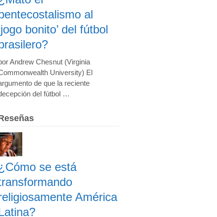
pentecostalismo al
‘jogo bonito’ del fútbol
brasilero?
por Andrew Chesnut (Virginia
Commonwealth University) El
argumento de que la reciente
decepción del fútbol …
Reseñas
¿Cómo se está
transformando
religiosamente América
Latina?