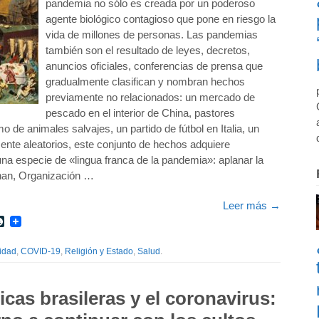
pandemia no sólo es creada por un poderoso
agente biológico contagioso que pone en riesgo la
vida de millones de personas. Las pandemias
también son el resultado de leyes, decretos,
anuncios oficiales, conferencias de prensa que
gradualmente clasifican y nombran hechos
previamente no relacionados: un mercado de
pescado en el interior de China, pastores
 de animales salvajes, un partido de fútbol en Italia, un
mente aleatorios, este conjunto de hechos adquiere
a especie de «lingua franca de la pandemia»: aplanar la
han, Organización …
Leer más
→
r
int
LiveJournal
idad
,
COVID-19
,
Religión y Estado
,
Salud
.
icas brasileras y el coronavirus: