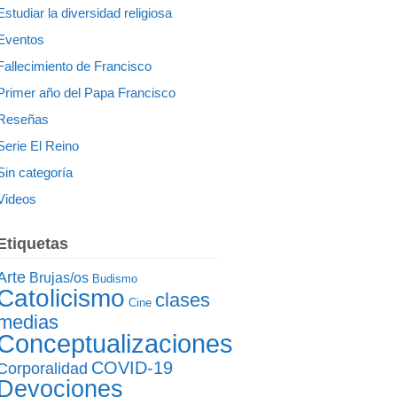
Estudiar la diversidad religiosa
Eventos
Fallecimiento de Francisco
Primer año del Papa Francisco
Reseñas
Serie El Reino
Sin categoría
Videos
Etiquetas
Arte
Brujas/os
Budismo
Catolicismo
clases
Cine
medias
Conceptualizaciones
COVID-19
Corporalidad
Devociones