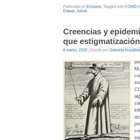
Publicado en
Ensayos
. Tagged with
COVID-1
Estado
,
Salud
.
Creencias y epidem
que estigmatización
8 marzo, 2020
| Escrito por
Gabriela Irrazábal
po
Mu
co
ex
CO
al
sa
in
al
pr
co
es