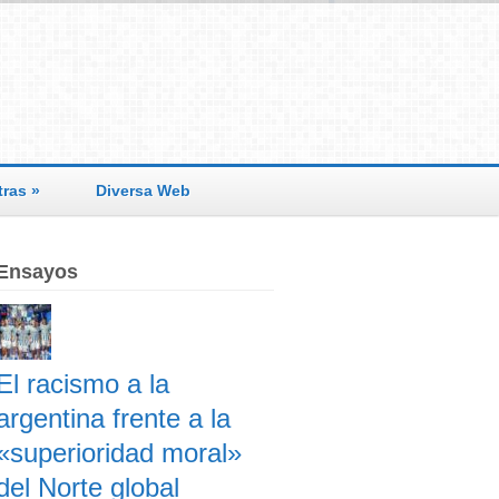
tras
»
Diversa Web
Ensayos
El racismo a la
argentina frente a la
«superioridad moral»
del Norte global