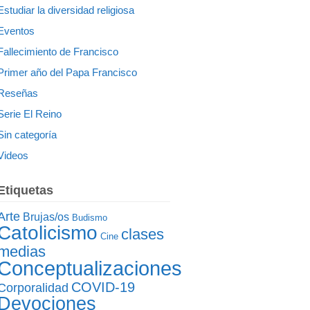
Estudiar la diversidad religiosa
Eventos
Fallecimiento de Francisco
Primer año del Papa Francisco
Reseñas
Serie El Reino
Sin categoría
Videos
Etiquetas
Arte
Brujas/os
Budismo
Catolicismo
clases
Cine
medias
Conceptualizaciones
COVID-19
Corporalidad
Devociones