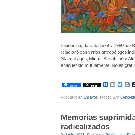
residencia, durante 1979 y 1980, de 
relacionó con varios antropólogos ind
Stavenhagen, Miguel Bartolomé y Ali
enriquecido mutuamente. No es gratu
Facebook
Email
Twitte
Pr
Share
Post
Publicado en
Ensayos
. Tagged with
Conceptu
Memorias suprimida
radicalizados