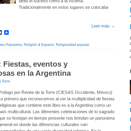
tanto el suceso como a la víctima.
Tradicionalmente en estos lugares se colocaba
Leer más
→
r
int
LiveJournal
nes Populares
,
Religión & Espacio
,
Religiosidad popular
.
 Fiestas, eventos y
osas en la Argentina
 Torre
Prólogo por Renée de la Torre (CIESAS Occidente, México)
Lo primero que reconocemos al ver la multiplicidad de fiestas
religiosas que contiene este libro es a la Argentina como un
país multicultural. Las diferentes celebraciones de lo sagrado
que se festejan en tiempo presente nos brindan un panorama
general en donde las diferencias culturales van
acompañadas de una vasta diversidad religiosa. En la