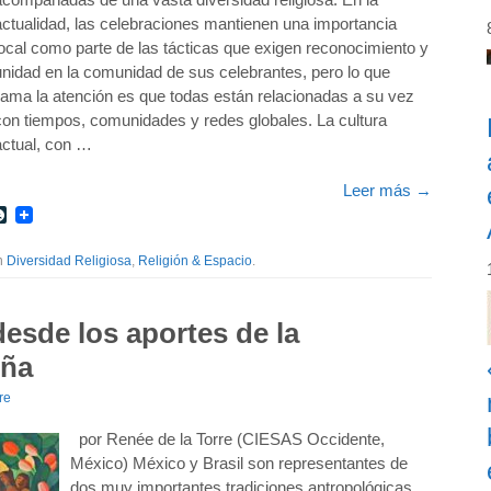
actualidad, las celebraciones mantienen una importancia
local como parte de las tácticas que exigen reconocimiento y
unidad en la comunidad de sus celebrantes, pero lo que
llama la atención es que todas están relacionadas a su vez
con tiempos, comunidades y redes globales. La cultura
actual, con …
Leer más
→
r
int
LiveJournal
th
Diversidad Religiosa
,
Religión & Espacio
.
desde los aportes de la
eña
re
por Renée de la Torre (CIESAS Occidente,
México) México y Brasil son representantes de
dos muy importantes tradiciones antropológicas.