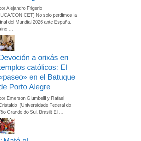
por Alejandro Frigerio
(UCA/CONICET) No solo perdimos la
final del Mundial 2026 ante España,
sino …
Devoción a orixás en
templos católicos: El
«paseo» en el Batuque
de Porto Alegre
por Emerson Giumbelli y Rafael
Cristaldo (Universidade Federal do
Rio Grande do Sul, Brasil) El …
¿Mató el