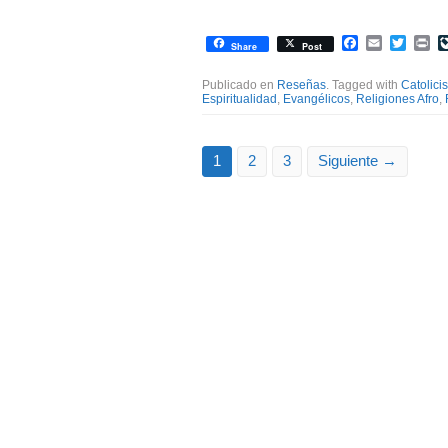
Facebook
Email
Twitte
Pr
Share
Post
Publicado en
Reseñas
. Tagged with
Catolici
Espiritualidad
,
Evangélicos
,
Religiones Afro
,
1
2
3
Siguiente →