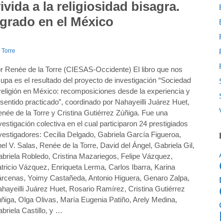
ivida a la religiosidad bisagra.
agrado en el México
 Torre
r Renée de la Torre (CIESAS-Occidente) El libro que nos
upa es el resultado del proyecto de investigación “Sociedad
religión en México: recomposiciones desde la experiencia y
 sentido practicado”, coordinado por Nahayeilli Juárez Huet,
née de la Torre y Cristina Gutiérrez Zúñiga. Fue una
vestigación colectiva en el cual participaron 24 prestigiados
vestigadores: Cecilia Delgado, Gabriela García Figueroa,
el V. Salas, Renée de la Torre, David del Ángel, Gabriela Gil,
briela Robledo, Cristina Mazariegos, Felipe Vázquez,
tricio Vázquez, Enriqueta Lerma, Carlos Ibarra, Karina
rcenas, Yoimy Castañeda, Antonio Higuera, Genaro Zalpa,
hayeilli Juárez Huet, Rosario Ramírez, Cristina Gutiérrez
ñiga, Olga Olivas, María Eugenia Patiño, Arely Medina,
briela Castillo, y …