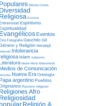
Populares
Difunta Correa
Diversidad
Religiosa
Economía
Entrevistas
Espiritismo
Espiritualidad
Evangélicos
Eventos
Gauchito Gil
Exu
Fotografía
Género y Religión
Iemanjá
Intolerancia
Internet
religiosa
Islam
Judaísmo
Literatura
Madre María
Materialidad
Medios de Comunicación
Nueva Era
Ontología
Menonitas
Papa argentino
Pueblos
Originarios
Racismo religioso
Religiones Afro
Religiosidad
popular
Religión &