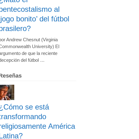
pentecostalismo al
‘jogo bonito’ del fútbol
brasilero?
por Andrew Chesnut (Virginia
Commonwealth University) El
argumento de que la reciente
decepción del fútbol …
Reseñas
¿Cómo se está
transformando
religiosamente América
Latina?