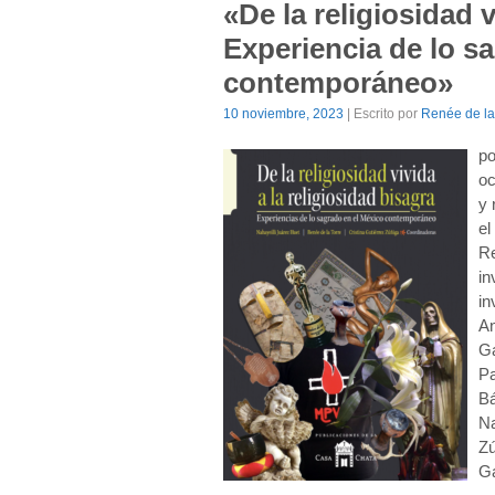
«De la religiosidad v
Experiencia de lo s
contemporáneo»
10 noviembre, 2023
| Escrito por
Renée de la
po
oc
y 
el
Re
in
in
An
Ga
Pa
Bá
Na
Zú
Ga