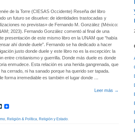
enée de la Torre (CIESAS Occidente) Reseña del libro
o un futuro se disuelve: de identidades trastocadas y
alizaciones no previstas» de Fernando M. González (México:
NAM; 2023). Fernando González comentó al final de una
nte presentación de este mismo libro en la UNAM que “había
ensar ahí donde duele”. Fernando se ha dedicado a hacer
igación justo donde duele y este libro no es la excepción: la
ón entre cristianismo y guerrilla. Donde más duele es donde
toria enmudece. Esta relación es una herida gangrenada, que
 ha cerrado, ni ha sanado porque ha querido ser tapada.
de forma irremediable es también el lugar donde …
Leer más
→
r
int
LiveJournal
smo
,
Religión & Política
,
Religión y Estado
.