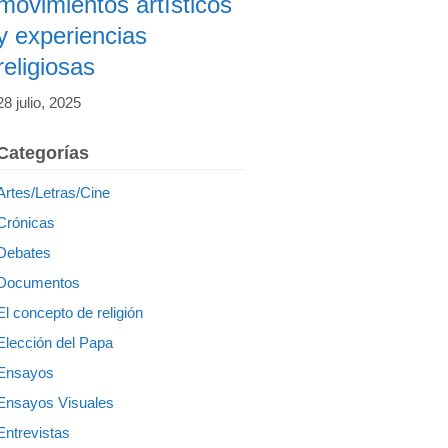
movimientos artísticos
y experiencias
religiosas
28 julio, 2025
Categorías
Artes/Letras/Cine
Crónicas
Debates
Documentos
El concepto de religión
Elección del Papa
Ensayos
Ensayos Visuales
Entrevistas