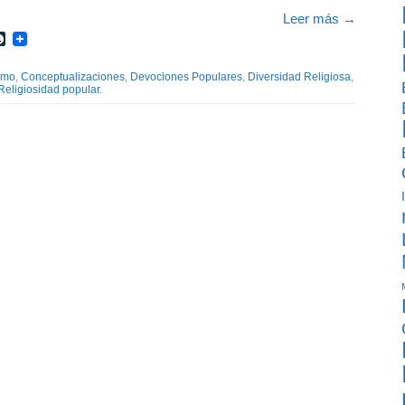
Leer más
→
r
int
LiveJournal
smo
,
Conceptualizaciones
,
Devociones Populares
,
Diversidad Religiosa
,
Religiosidad popular
.