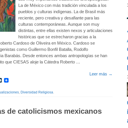
La de México con más tradición vinculada a los
pueblos y culturas indígenas. La de Brasil más
reciente, pero creativa y desafiante para las
culturas contemporáneas. Aunque son muy
distintas, entre ellas existen nexos y articulaciones
históricas que se estrecharon gracias a la
Roberto Cardoso de Oliveira en México. Cardoso se
igenistas como Guillermo Bonfil Batalla, Rodolfo
cia Barabás. Desde entonces ambas antropologías se han
ito que CIESAS aloje la Cátedra Roberto …
Leer más
→
r
int
LiveJournal
alizaciones
,
Diversidad Religiosa
.
s de catolicismos mexicanos