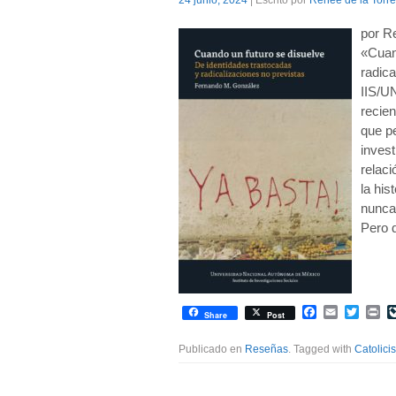
24 junio, 2024
| Escrito por
Renée de la Torre
por R
«Cuand
radic
IIS/U
recie
que p
invest
relaci
la his
nunca
Pero 
Facebook
Email
Twitte
Pr
Share
Post
Publicado en
Reseñas
. Tagged with
Catolici