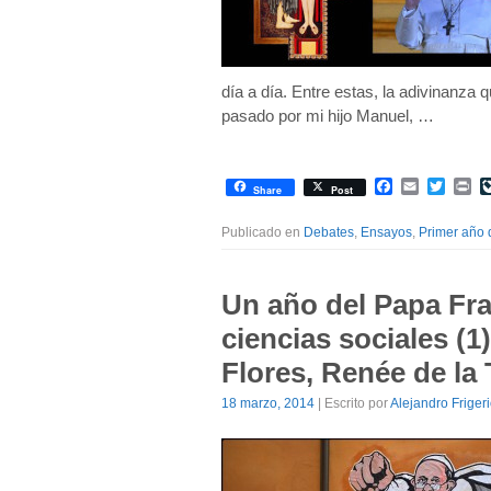
día a día. Entre estas, la adivinanza q
pasado por mi hijo Manuel, …
Facebook
Email
Twitte
Pr
Share
Post
Publicado en
Debates
,
Ensayos
,
Primer año 
Un año del Papa Fra
ciencias sociales (1
Flores, Renée de la
18 marzo, 2014
| Escrito por
Alejandro Friger