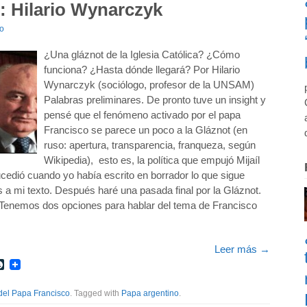
): Hilario Wynarczyk
io
¿Una gláznot de la Iglesia Católica? ¿Cómo
funciona? ¿Hasta dónde llegará? Por Hilario
Wynarczyk (sociólogo, profesor de la UNSAM)
Palabras preliminares. De pronto tuve un insight y
pensé que el fenómeno activado por el papa
Francisco se parece un poco a la Gláznot (en
ruso: apertura, transparencia, franqueza, según
Wikipedia), esto es, la política que empujó Mijaíl
edió cuando yo había escrito en borrador lo que sigue
s a mi texto. Después haré una pasada final por la Gláznot.
o. Tenemos dos opciones para hablar del tema de Francisco
Leer más
→
r
int
LiveJournal
del Papa Francisco
. Tagged with
Papa argentino
.