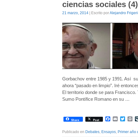
ciencias sociales (4
21 marzo, 2014
| Escrito por
Alejandro Friger
Gorbachov entre 1985 y 1991. Así suc
ahora “pasado en limpio”. Iré entonce
El territorio donde se para Francisc
Sumo Pontífice Romano en su …
Facebook
Email
Twitte
Pr
Share
Post
Publicado en
Debates
,
Ensayos
,
Primer año 