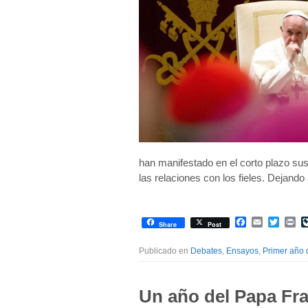
han manifestado en el corto plazo sus
las relaciones con los fieles. Dejand
Facebook
Email
Twitte
Pr
Share
Post
Publicado en
Debates
,
Ensayos
,
Primer año 
Un año del Papa Fra