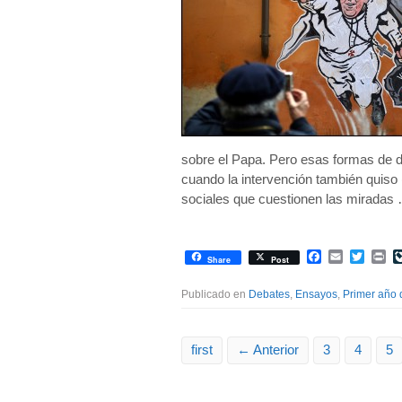
sobre el Papa. Pero esas formas de de
cuando la intervención también quiso (
sociales que cuestionen las miradas
Facebook
Email
Twitte
Pr
Share
Post
Publicado en
Debates
,
Ensayos
,
Primer año 
first
← Anterior
3
4
5