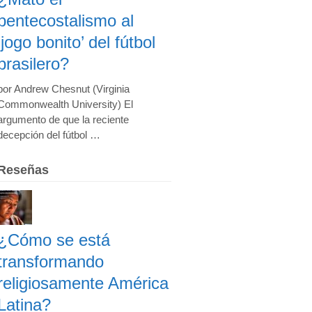
pentecostalismo al
‘jogo bonito’ del fútbol
brasilero?
por Andrew Chesnut (Virginia
Commonwealth University) El
argumento de que la reciente
decepción del fútbol …
Reseñas
¿Cómo se está
transformando
religiosamente América
Latina?