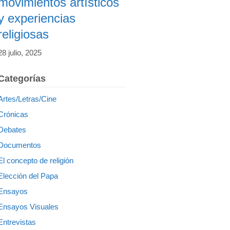
movimientos artísticos
y experiencias
religiosas
28 julio, 2025
Categorías
Artes/Letras/Cine
Crónicas
Debates
Documentos
El concepto de religión
Elección del Papa
Ensayos
Ensayos Visuales
Entrevistas