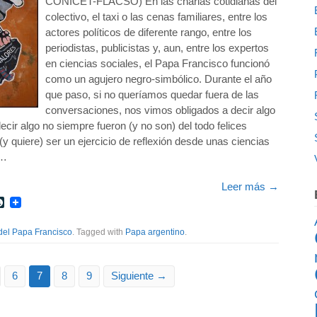
CONICET-FLACSO) En las charlas cotidianas del
colectivo, el taxi o las cenas familiares, entre los
actores políticos de diferente rango, entre los
periodistas, publicistas y, aun, entre los expertos
en ciencias sociales, el Papa Francisco funcionó
como un agujero negro-simbólico. Durante el año
que paso, si no queríamos quedar fuera de las
conversaciones, nos vimos obligados a decir algo
cir algo no siempre fueron (y no son) del todo felices
y quiere) ser un ejercicio de reflexión desde unas ciencias
 …
Leer más
→
r
int
LiveJournal
del Papa Francisco
. Tagged with
Papa argentino
.
6
7
8
9
Siguiente →