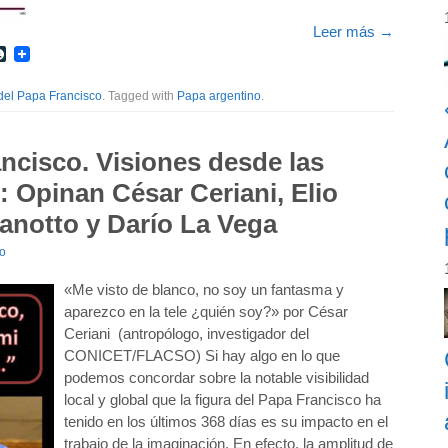
Leer más
→
r
int
LiveJournal
del Papa Francisco
. Tagged with
Papa argentino
.
ncisco. Visiones desde las
): Opinan César Ceriani, Elio
Panotto y Darío La Vega
io
«Me visto de blanco, no soy un fantasma y
aparezco en la tele ¿quién soy?» por César
Ceriani (antropólogo, investigador del
CONICET/FLACSO) Si hay algo en lo que
podemos concordar sobre la notable visibilidad
local y global que la figura del Papa Francisco ha
tenido en los últimos 368 días es su impacto en el
trabajo de la imaginación. En efecto, la amplitud de