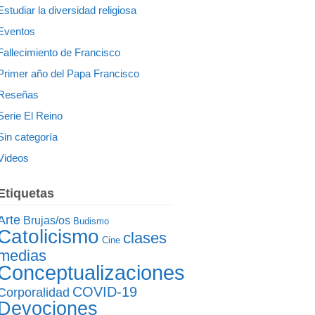
Estudiar la diversidad religiosa
Eventos
Fallecimiento de Francisco
Primer año del Papa Francisco
Reseñas
Serie El Reino
Sin categoría
Videos
Etiquetas
Arte
Brujas/os
Budismo
Catolicismo
clases
Cine
medias
Conceptualizaciones
COVID-19
Corporalidad
Devociones