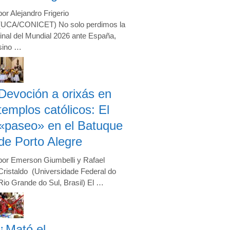
por Alejandro Frigerio
(UCA/CONICET) No solo perdimos la
final del Mundial 2026 ante España,
sino …
Devoción a orixás en
templos católicos: El
«paseo» en el Batuque
de Porto Alegre
por Emerson Giumbelli y Rafael
Cristaldo (Universidade Federal do
Rio Grande do Sul, Brasil) El …
¿Mató el