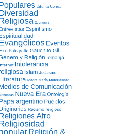
Populares
Difunta Correa
Diversidad
Religiosa
Economía
Entrevistas
Espiritismo
Espiritualidad
Evangélicos
Eventos
Gauchito Gil
Exu
Fotografía
Género y Religión
Iemanjá
Intolerancia
Internet
religiosa
Islam
Judaísmo
Literatura
Madre María
Materialidad
Medios de Comunicación
Nueva Era
Ontología
Menonitas
Papa argentino
Pueblos
Originarios
Racismo religioso
Religiones Afro
Religiosidad
popular
Religión &