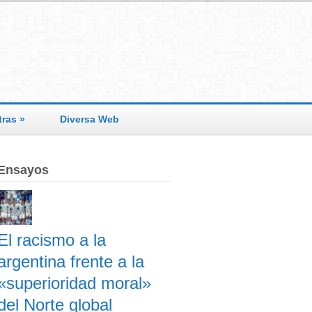
tras
»
Diversa Web
Ensayos
El racismo a la
argentina frente a la
«superioridad moral»
del Norte global