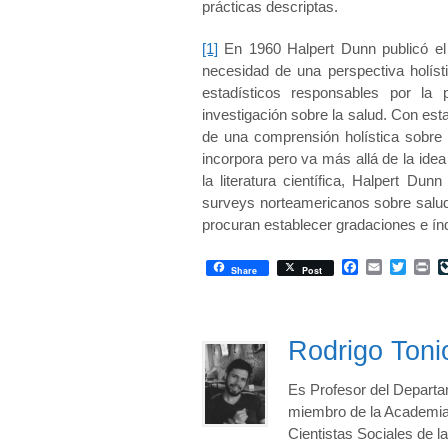
prácticas descriptas.
[1]
En 1960 Halpert Dunn publicó el
necesidad de una perspectiva holís
estadísticos responsables por la 
investigación sobre la salud. Con es
de una comprensión holística sobre 
incorpora pero va más allá de la ide
la literatura científica, Halpert Du
surveys norteamericanos sobre salud
procuran establecer gradaciones e índ
Facebook
Email
Twitte
Pr
Share
Post
Rodrigo Toni
Es Profesor del Departam
miembro de la Academia 
Cientistas Sociales de l