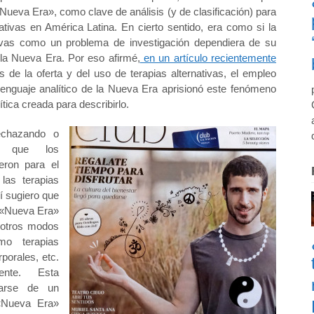
«Nueva Era», como clave de análisis (y de clasificación) para
nativas en América Latina. En cierto sentido, era como si la
ativas como un problema de investigación dependiera de su
a Nueva Era. Por eso afirmé,
en un artículo recientemente
s de la oferta y del uso de terapias alternativas, el empleo
lenguaje analítico de la Nueva Era aprisionó este fenómeno
ítica creada para describirlo.
echazando o
as que los
eron para el
las terapias
í sugiero que
ía «Nueva Era»
e otros modos
mo terapias
rporales, etc.
ente. Esta
iarse de un
 «Nueva Era»