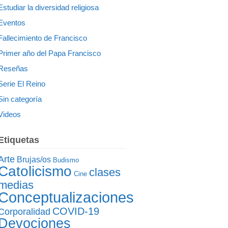
Estudiar la diversidad religiosa
Eventos
Fallecimiento de Francisco
Primer año del Papa Francisco
Reseñas
Serie El Reino
Sin categoría
Videos
Etiquetas
Arte
Brujas/os
Budismo
Catolicismo
clases
Cine
medias
Conceptualizaciones
COVID-19
Corporalidad
Devociones