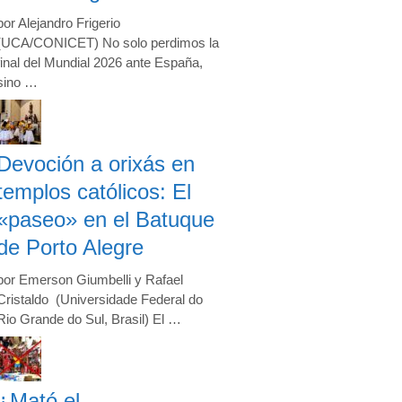
por Alejandro Frigerio
(UCA/CONICET) No solo perdimos la
final del Mundial 2026 ante España,
sino …
Devoción a orixás en
templos católicos: El
«paseo» en el Batuque
de Porto Alegre
por Emerson Giumbelli y Rafael
Cristaldo (Universidade Federal do
Rio Grande do Sul, Brasil) El …
¿Mató el