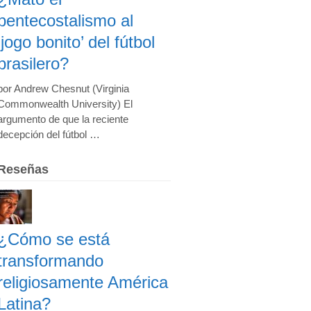
pentecostalismo al
‘jogo bonito’ del fútbol
brasilero?
por Andrew Chesnut (Virginia
Commonwealth University) El
argumento de que la reciente
decepción del fútbol …
Reseñas
¿Cómo se está
transformando
religiosamente América
Latina?