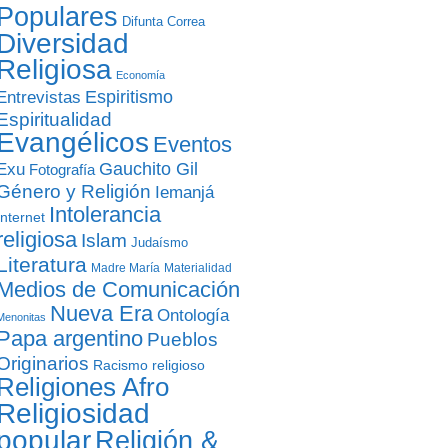
Populares
Difunta Correa
Diversidad
Religiosa
Economía
Entrevistas
Espiritismo
Espiritualidad
Evangélicos
Eventos
Gauchito Gil
Exu
Fotografía
Género y Religión
Iemanjá
Intolerancia
Internet
religiosa
Islam
Judaísmo
Literatura
Madre María
Materialidad
Medios de Comunicación
Nueva Era
Ontología
Menonitas
Papa argentino
Pueblos
Originarios
Racismo religioso
Religiones Afro
Religiosidad
popular
Religión &