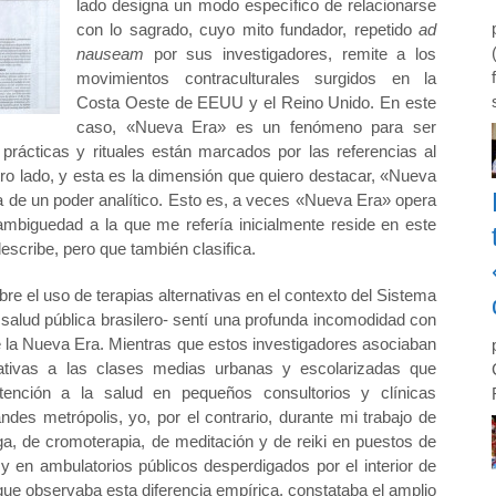
lado designa un modo específico de relacionarse
con lo sagrado, cuyo mito fundador, repetido
ad
nauseam
por sus investigadores, remite a los
movimientos contraculturales surgidos en la
Costa Oeste de EEUU y el Reino Unido. En este
caso, «Nueva Era» es un fenómeno para ser
rácticas y rituales están marcados por las referencias al
tro lado, y esta es la dimensión que quiero destacar, «Nueva
da de un poder analítico. Esto es, a veces «Nueva Era» opera
ambiguedad a la que me refería inicialmente reside en este
describe, pero que también clasifica.
e el uso de terapias alternativas en el contexto del Sistema
 salud pública brasilero- sentí una profunda incomodidad con
de la Nueva Era. Mientras que estos investigadores asociaban
rnativas a las clases medias urbanas y escolarizadas que
ención a la salud en pequeños consultorios y clínicas
ndes metrópolis, yo, por el contrario, durante mi trabajo de
 de cromoterapia, de meditación y de reiki en puestos de
 y en ambulatorios públicos desperdigados por el interior de
ue observaba esta diferencia empírica, constataba el amplio