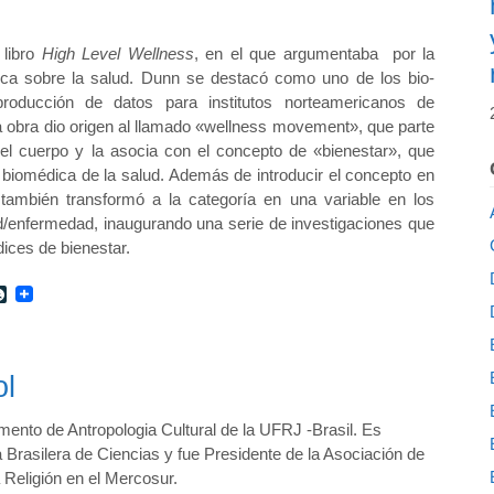
 libro
High Level Wellness
, en el que argumentaba por la
tica sobre la salud. Dunn se destacó como uno de los bio-
producción de datos para institutos norteamericanos de
ta obra dio origen al llamado «wellness movement», que parte
el cuerpo y la asocia con el concepto de «bienestar», que
a biomédica de la salud. Además de introducir el concepto en
nn también transformó a la categoría en una variable en los
/enfermedad, inaugurando una serie de investigaciones que
ices de bienestar.
r
int
LiveJournal
ol
ento de Antropologia Cultural de la UFRJ -Brasil. Es
Brasilera de Ciencias y fue Presidente de la Asociación de
a Religión en el Mercosur.