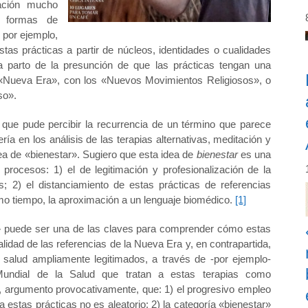
ación mucho
s formas de
s por ejemplo,
stas prácticas a partir de núcleos, identidades o cualidades
ra parto de la presunción de que las prácticas tengan una
la «Nueva Era», con los «Nuevos Movimientos Religiosos», o
so».
a que pude percibir la recurrencia de un término que parece
ía en los análisis de las terapias alternativas, meditación y
idea de «bienestar». Sugiero que esta idea de
bienestar
es una
procesos: 1) el de legitimación y profesionalización de la
s; 2) el distanciamiento de estas prácticas de referencias
smo tiempo, la aproximación a un lenguaje biomédico.
[1]
r» puede ser una de las claves para comprender cómo estas
lidad de las referencias de la Nueva Era y, en contrapartida,
salud ampliamente legitimados, a través de -por ejemplo-
Mundial de la Salud que tratan a estas terapias como
 argumento provocativamente, que: 1) el progresivo empleo
 estas prácticas no es aleatorio; 2) la categoría «bienestar»