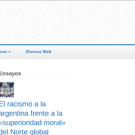
tras
»
Diversa Web
Ensayos
El racismo a la
argentina frente a la
«superioridad moral»
del Norte global