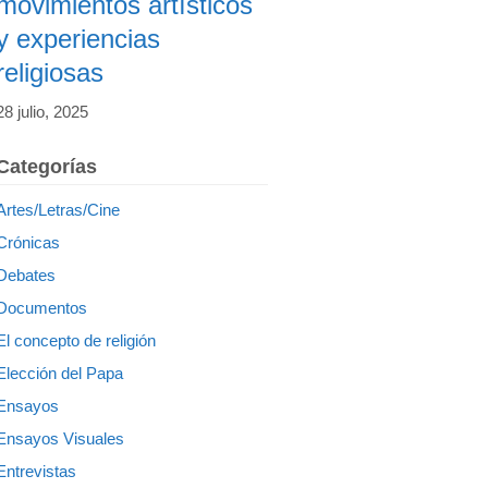
movimientos artísticos
y experiencias
religiosas
28 julio, 2025
Categorías
Artes/Letras/Cine
Crónicas
Debates
Documentos
El concepto de religión
Elección del Papa
Ensayos
Ensayos Visuales
Entrevistas