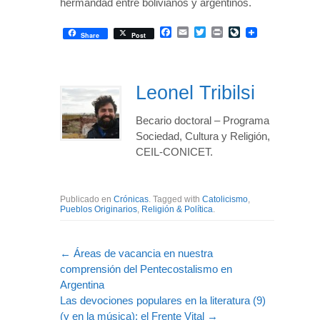
hermandad entre bolivianos y argentinos.
Facebook
Email
Twitter
Print
LiveJournal
Share
Post
Leonel Tribilsi
Becario doctoral – Programa
Sociedad, Cultura y Religión,
CEIL-CONICET.
Publicado en
Crónicas
. Tagged with
Catolicismo
,
Pueblos Originarios
,
Religión & Política
.
←
Áreas de vacancia en nuestra
comprensión del Pentecostalismo en
Argentina
Las devociones populares en la literatura (9)
(y en la música): el Frente Vital
→