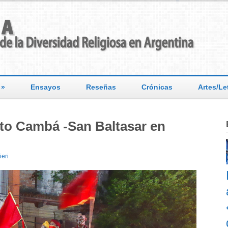
»
Ensayos
Reseñas
Crónicas
Artes/Le
nto Cambá -San Baltasar en
eri