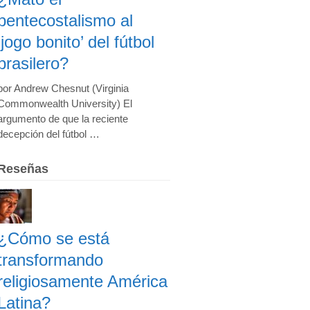
pentecostalismo al
‘jogo bonito’ del fútbol
brasilero?
por Andrew Chesnut (Virginia
Commonwealth University) El
argumento de que la reciente
decepción del fútbol …
Reseñas
¿Cómo se está
transformando
religiosamente América
Latina?