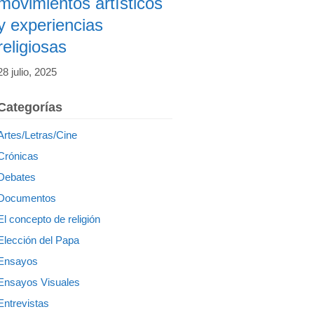
movimientos artísticos
y experiencias
religiosas
28 julio, 2025
Categorías
Artes/Letras/Cine
Crónicas
Debates
Documentos
El concepto de religión
Elección del Papa
Ensayos
Ensayos Visuales
Entrevistas