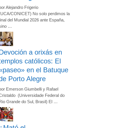
por Alejandro Frigerio
(UCA/CONICET) No solo perdimos la
final del Mundial 2026 ante España,
sino …
Devoción a orixás en
templos católicos: El
«paseo» en el Batuque
de Porto Alegre
por Emerson Giumbelli y Rafael
Cristaldo (Universidade Federal do
Rio Grande do Sul, Brasil) El …
¿Mató el