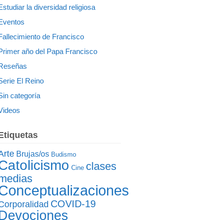
Estudiar la diversidad religiosa
Eventos
Fallecimiento de Francisco
Primer año del Papa Francisco
Reseñas
Serie El Reino
Sin categoría
Videos
Etiquetas
Arte
Brujas/os
Budismo
Catolicismo
clases
Cine
medias
Conceptualizaciones
COVID-19
Corporalidad
Devociones