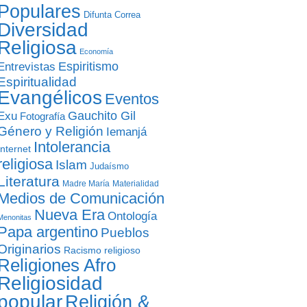
Populares
Difunta Correa
Diversidad
Religiosa
Economía
Entrevistas
Espiritismo
Espiritualidad
Evangélicos
Eventos
Gauchito Gil
Exu
Fotografía
Género y Religión
Iemanjá
Intolerancia
Internet
religiosa
Islam
Judaísmo
Literatura
Madre María
Materialidad
Medios de Comunicación
Nueva Era
Ontología
Menonitas
Papa argentino
Pueblos
Originarios
Racismo religioso
Religiones Afro
Religiosidad
popular
Religión &