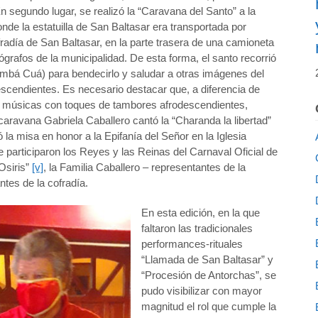
En segundo lugar, se realizó la “Caravana del Santo” a la
nde la estatuilla de San Baltasar era transportada por
fradía de San Baltasar, en la parte trasera de una camioneta
tógrafos de la municipalidad. De esta forma, el santo recorrió
Cambá Cuá) para bendecirlo y saludar a otras imágenes del
escendientes. Es necesario destacar que, a diferencia de
 y músicas con toques de tambores afrodescendientes,
aravana Gabriela Caballero cantó la “Charanda la libertad”
ó la misa en honor a la Epifanía del Señor en la Iglesia
participaron los Reyes y las Reinas del Carnaval Oficial de
Osiris”
[v]
, la Familia Caballero – representantes de la
antes de la cofradía.
En esta edición, en la que
faltaron las tradicionales
performances-rituales
“Llamada de San Baltasar” y
“Procesión de Antorchas”, se
pudo visibilizar con mayor
magnitud el rol que cumple la