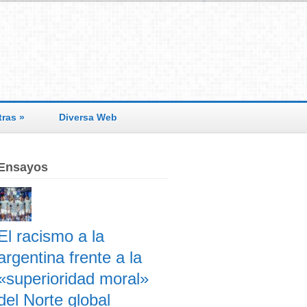
tras
»
Diversa Web
Ensayos
El racismo a la
argentina frente a la
«superioridad moral»
del Norte global