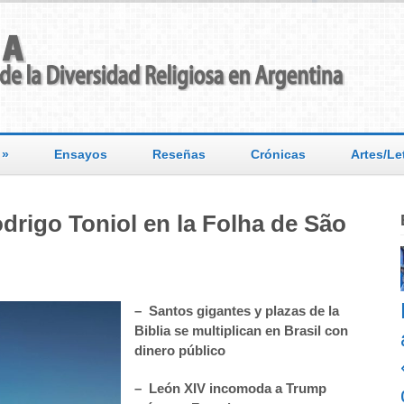
»
Ensayos
Reseñas
Crónicas
Artes/Le
rigo Toniol en la Folha de São
– Santos gigantes y plazas de la
Biblia se multiplican en Brasil con
dinero p
ú
blico
– Le
ón XIV incomoda a Trump