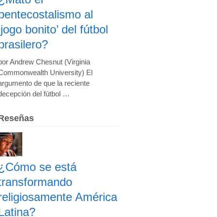
pentecostalismo al
‘jogo bonito’ del fútbol
brasilero?
por Andrew Chesnut (Virginia
Commonwealth University) El
argumento de que la reciente
decepción del fútbol …
Reseñas
¿Cómo se está
transformando
religiosamente América
Latina?