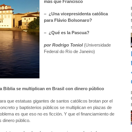
m
á
s que Francisco
–
¿
Una vicepresidenta cat
ó
lica
para Flá
vio Bolsonaro?
–
¿
Qu
é
es la Pascua?
por Rodrigo Toniol
(Universidade
Federal do Río de Janeiro)
a Biblia se multiplican en Brasil con dinero p
ú
blico
ara que estatuas gigantes de santos católicos brotan por el
 concreto y baptisterios públicos se multiplican en plazas de
roblema es que eso no es ficción. Y que el financiamiento de
dinero público.