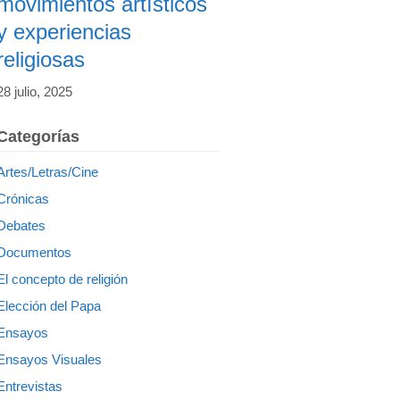
movimientos artísticos
y experiencias
religiosas
28 julio, 2025
Categorías
Artes/Letras/Cine
Crónicas
Debates
Documentos
El concepto de religión
Elección del Papa
Ensayos
Ensayos Visuales
Entrevistas