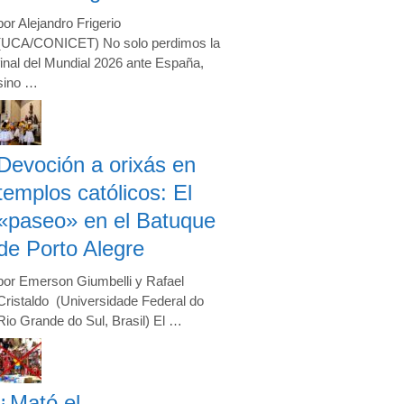
por Alejandro Frigerio
(UCA/CONICET) No solo perdimos la
final del Mundial 2026 ante España,
sino …
Devoción a orixás en
templos católicos: El
«paseo» en el Batuque
de Porto Alegre
por Emerson Giumbelli y Rafael
Cristaldo (Universidade Federal do
Rio Grande do Sul, Brasil) El …
¿Mató el