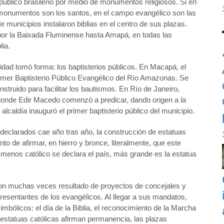
 público brasileño por medio de monumentos religiosos. Si en
s monumentos son los santos, en el campo evangélico son las
 municipios instalaron biblias en el centro de sus plazas.
r la Baixada Fluminense hasta Amapá, en todas las
lia.
ad tomó forma: los baptisterios públicos. En Macapá, el
rimer Baptisterio Público Evangélico del Río Amazonas. Se
construido para facilitar los bautismos. En Río de Janeiro,
donde Edir Macedo comenzó a predicar, dando origen a la
 alcaldía inauguró el primer baptisterio público del municipio.
declarados cae año tras año, la construcción de estatuas
to de afirmar, en hierro y bronce, literalmente, que este
 menos católico se declara el país, más grande es la estatua
a son muchas veces resultado de proyectos de concejales y
esentantes de los evangélicos. Al llegar a sus mandatos,
imbólicos: el día de la Biblia, el reconocimiento de la Marcha
estatuas católicas afirman permanencia, las plazas