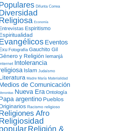
Populares
Difunta Correa
Diversidad
Religiosa
Economía
Entrevistas
Espiritismo
Espiritualidad
Evangélicos
Eventos
Gauchito Gil
Exu
Fotografía
Género y Religión
Iemanjá
Intolerancia
Internet
religiosa
Islam
Judaísmo
Literatura
Madre María
Materialidad
Medios de Comunicación
Nueva Era
Ontología
Menonitas
Papa argentino
Pueblos
Originarios
Racismo religioso
Religiones Afro
Religiosidad
popular
Religión &