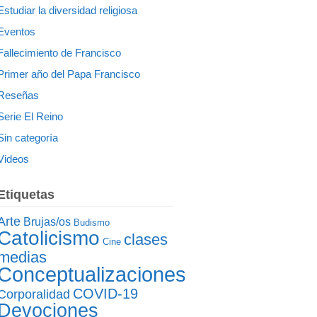
Estudiar la diversidad religiosa
Eventos
Fallecimiento de Francisco
Primer año del Papa Francisco
Reseñas
Serie El Reino
Sin categoría
Videos
Etiquetas
Arte
Brujas/os
Budismo
Catolicismo
clases
Cine
medias
Conceptualizaciones
COVID-19
Corporalidad
Devociones