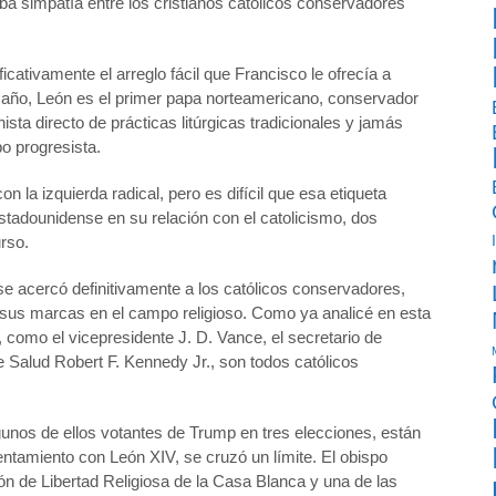
ba simpatía entre los cristianos católicos conservadores
cativamente el arreglo fácil que Francisco le ofrecía a
año, León es el primer papa norteamericano, conservador
sta directo de prácticas litúrgicas tradicionales y jamás
po progresista.
n la izquierda radical, pero es difícil que esa etiqueta
 estadounidense en su relación con el catolicismo, dos
rso.
se acercó definitivamente a los católicos conservadores,
sus marcas en el campo religioso. Como ya analicé en esta
 como el vicepresidente J. D. Vance, el secretario de
 Salud Robert F. Kennedy Jr., son todos católicos
lgunos de ellos votantes de Trump en tres elecciones, están
entamiento con León XIV, se cruzó un límite. El obispo
n de Libertad Religiosa de la Casa Blanca y una de las