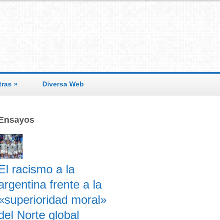
tras
»
Diversa Web
Ensayos
El racismo a la
argentina frente a la
«superioridad moral»
del Norte global