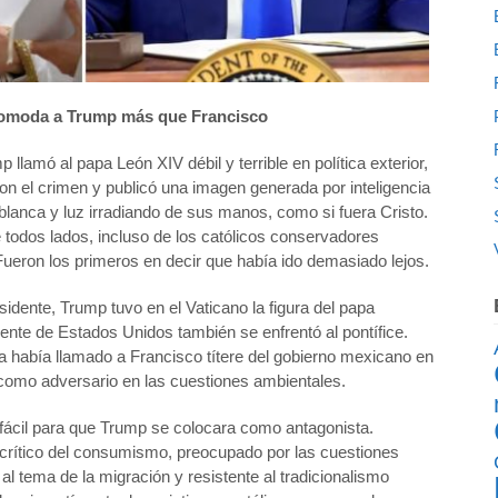
comoda a Trump m
á
s que Francisco
lamó al papa León XIV débil y terrible en política exterior,
con el crimen y publicó una imagen generada por inteligencia
a blanca y luz irradiando de sus manos, como si fuera Cristo.
 todos lados, incluso de los católicos conservadores
Fueron los primeros en decir que había ido demasiado lejos.
dente, Trump tuvo en el Vaticano la figura del papa
dente de Estados Unidos también se enfrentó al pontífice.
a había llamado a Francisco títere del gobierno mexicano en
 como adversario en las cuestiones ambientales.
 fácil para que Trump se colocara como antagonista.
, crítico del consumismo, preocupado por las cuestiones
al tema de la migración y resistente al tradicionalismo