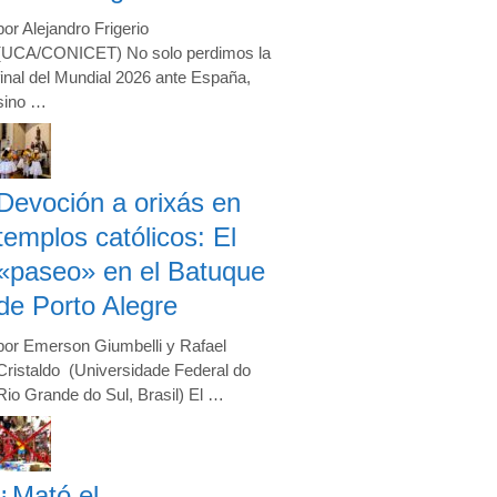
por Alejandro Frigerio
(UCA/CONICET) No solo perdimos la
final del Mundial 2026 ante España,
sino …
Devoción a orixás en
templos católicos: El
«paseo» en el Batuque
de Porto Alegre
por Emerson Giumbelli y Rafael
Cristaldo (Universidade Federal do
Rio Grande do Sul, Brasil) El …
¿Mató el