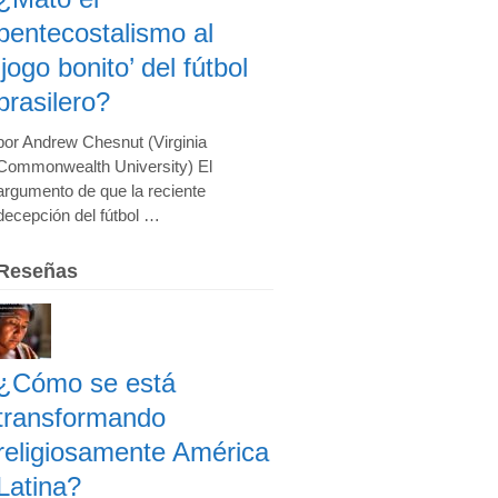
pentecostalismo al
‘jogo bonito’ del fútbol
brasilero?
por Andrew Chesnut (Virginia
Commonwealth University) El
argumento de que la reciente
decepción del fútbol …
Reseñas
¿Cómo se está
transformando
religiosamente América
Latina?