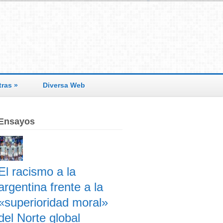
tras
»
Diversa Web
Ensayos
El racismo a la
argentina frente a la
«superioridad moral»
del Norte global