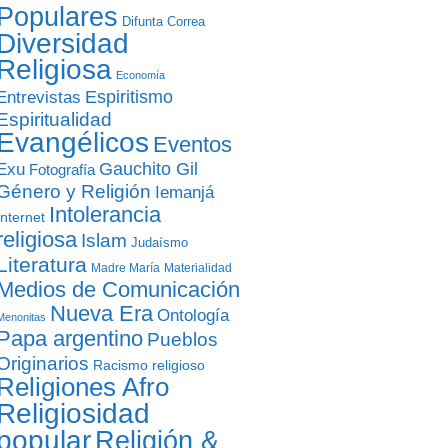
Populares
Difunta Correa
Diversidad
Religiosa
Economía
Entrevistas
Espiritismo
Espiritualidad
Evangélicos
Eventos
Gauchito Gil
Exu
Fotografía
Género y Religión
Iemanjá
Intolerancia
Internet
religiosa
Islam
Judaísmo
Literatura
Madre María
Materialidad
Medios de Comunicación
Nueva Era
Ontología
Menonitas
Papa argentino
Pueblos
Originarios
Racismo religioso
Religiones Afro
Religiosidad
popular
Religión &