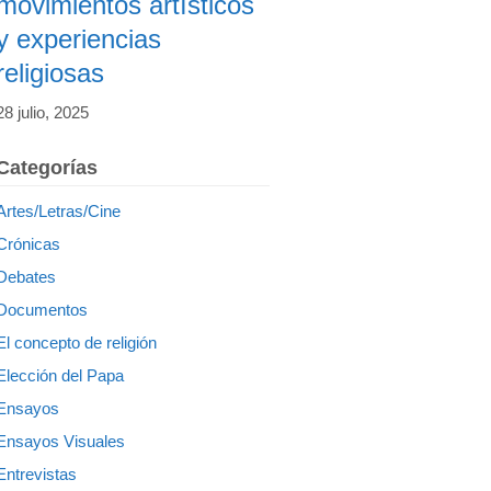
movimientos artísticos
y experiencias
religiosas
28 julio, 2025
Categorías
Artes/Letras/Cine
Crónicas
Debates
Documentos
El concepto de religión
Elección del Papa
Ensayos
Ensayos Visuales
Entrevistas