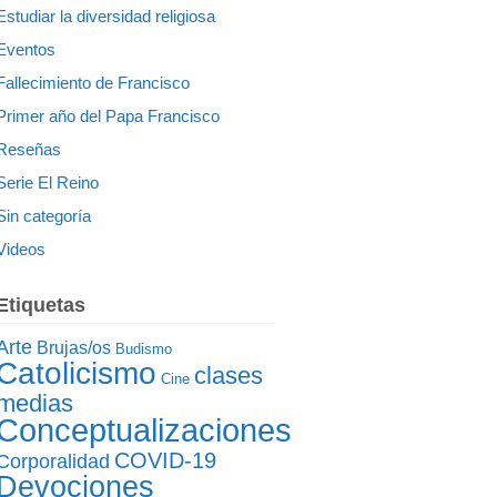
Estudiar la diversidad religiosa
Eventos
Fallecimiento de Francisco
Primer año del Papa Francisco
Reseñas
Serie El Reino
Sin categoría
Videos
Etiquetas
Arte
Brujas/os
Budismo
Catolicismo
clases
Cine
medias
Conceptualizaciones
COVID-19
Corporalidad
Devociones