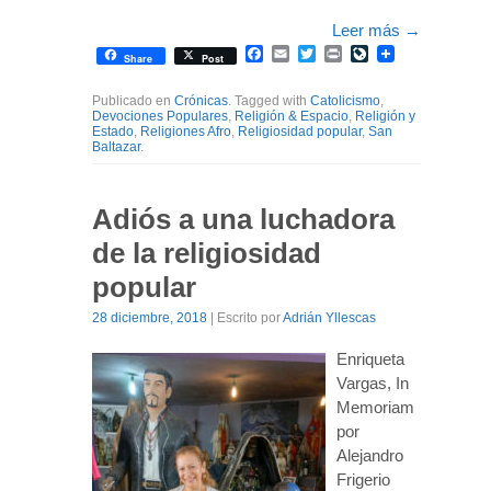
Leer más
→
Facebook
Email
Twitter
Print
LiveJournal
Share
Post
Publicado en
Crónicas
. Tagged with
Catolicismo
,
Devociones Populares
,
Religión & Espacio
,
Religión y
Estado
,
Religiones Afro
,
Religiosidad popular
,
San
Baltazar
.
Adiós a una luchadora
de la religiosidad
popular
28 diciembre, 2018
| Escrito por
Adrián Yllescas
Enriqueta
Vargas, In
Memoriam
por
Alejandro
Frigerio