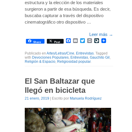
estructura y la elección de los materiales
surgieron a partir de esa búsqueda. Es decir,
buscaba capturar a través del dispositivo
cinematográfico otro dispositivo …
Leer más
→
Facebook
Email
Twitter
Print
LiveJournal
Share
Post
Publicado en
Artes/Letras/Cine
,
Entrevistas
. Tagged
with
Devociones Populares
,
Entrevistas
,
Gauchito Gil
,
Religión & Espacio
,
Religiosidad popular
.
El San Baltazar que
llegó en bicicleta
21 enero, 2019
| Escrito por
Manuela Rodríguez