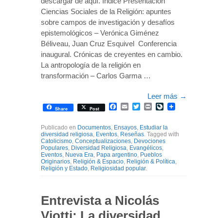
descargar de aquí. Índice Presentación
Ciencias Sociales de la Religión: apuntes
sobre campos de investigación y desafíos
epistemológicos – Verónica Giménez
Béliveau, Juan Cruz Esquivel Conferencia
inaugural. Crónicas de creyentes en cambio.
La antropología de la religión en
transformación – Carlos Garma …
Leer más
→
Facebook
Email
Twitter
Print
LiveJournal
Share
Post
Publicado en
Documentos
,
Ensayos
,
Estudiar la
diversidad religiosa
,
Eventos
,
Reseñas
. Tagged with
Catolicismo
,
Conceptualizaciones
,
Devociones
Populares
,
Diversidad Religiosa
,
Evangélicos
,
Eventos
,
Nueva Era
,
Papa argentino
,
Pueblos
Originarios
,
Religión & Espacio
,
Religión & Política
,
Religión y Estado
,
Religiosidad popular
.
Entrevista a Nicolás
Viotti: La diversidad