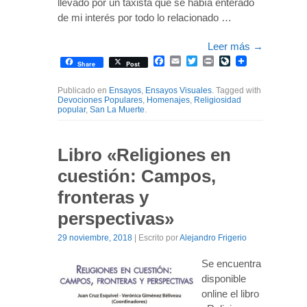
llevado por un taxista que se había enterado
de mi interés por todo lo relacionado …
Leer más
→
Facebook
Email
Twitter
Print
LiveJournal
Share
Post
Publicado en
Ensayos
,
Ensayos Visuales
. Tagged with
Devociones Populares
,
Homenajes
,
Religiosidad
popular
,
San La Muerte
.
Libro «Religiones en
cuestión: Campos,
fronteras y
perspectivas»
29 noviembre, 2018
| Escrito por
Alejandro Frigerio
Se encuentra
disponible
online el libro