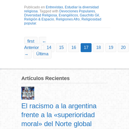
Publicado en
Entrevistas
,
Estudiar la diversidad
religiosa
. Tagged with
Devociones Populares
,
Diversidad Religiosa
,
Evangélicos
,
Gauchito Gil
,
Religión & Espacio
,
Religiones Afro
,
Religiosidad
popular
.
first
←
Anterior
14
15
16
17
18
19
20
→
Última
Artículos Recientes
El racismo a la argentina
frente a la «superioridad
moral» del Norte global